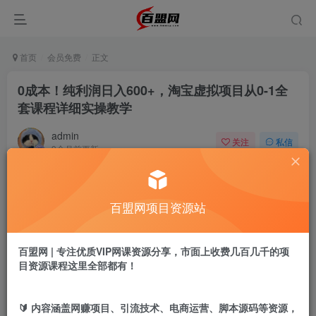
首页
会员免费
正文
0成本！纯利润日入600+，淘宝虚拟项目从0-1全
套课程详细实操教学
admin
关注
私信
9个月前更新
627
13
付费阅读
百盟网项目资源站
0成本！纯利润日入600+，淘宝虚拟项目从0-1全套课程详细实操教学
此内容为付费阅读，请付费后查看
9.9
百盟网 | 专注优质VIP网课资源分享，市面上收费几百几千的项
盟币
目资源课程这里全部都有！
免费
免费
黄金会员
超级会员
🔰 内容涵盖网赚项目、引流技术、电商运营、脚本源码等资源，
立即购买