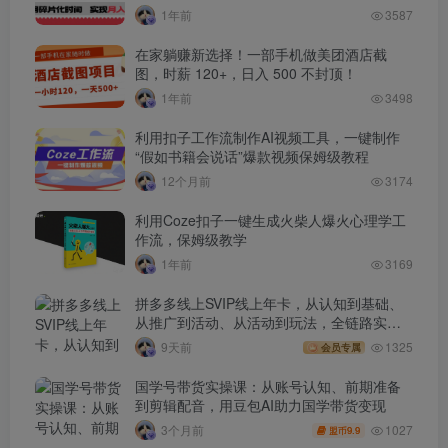
1年前
3587
在家躺赚新选择！一部手机做美团酒店截
图，时薪 120+，日入 500 不封顶！
1年前
3498
利用扣子工作流制作AI视频工具，一键制作
“假如书籍会说话”爆款视频保姆级教程
12个月前
3174
利用Coze扣子一键生成火柴人爆火心理学工
作流，保姆级教学
1年前
3169
拼多多线上SVIP线上年卡，从认知到基础、
从推广到活动、从活动到玩法，全链路实战
(260730)
9天前
1325
会员专属
国学号带货实操课：从账号认知、前期准备
到剪辑配音，用豆包AI助力国学带货变现
1027
3个月前
9.9
盟币