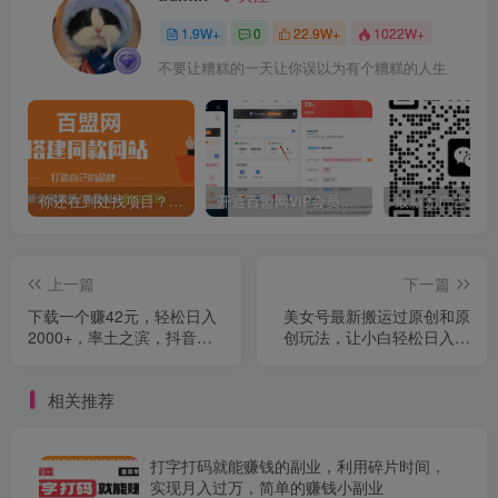
1.9W+
0
22.9W+
1022W+
不要让糟糕的一天让你误以为有个糟糕的人生
你还在到处找项目？还在当韭菜？我靠卖项目一个月收入5万+，曾经我也是个失败者。
开通百盟网VIP会员，尊享全站资源免费下载，享70%的推广提成！！【限时五折优惠】
上一篇
下一篇
下载一个赚42元，轻松日入
美女号最新搬运过原创和原
2000+，率土之滨，抖音升
创玩法，让小白轻松日入上
级玩法
千+
相关推荐
打字打码就能赚钱的副业，利用碎片时间，
实现月入过万，简单的赚钱小副业