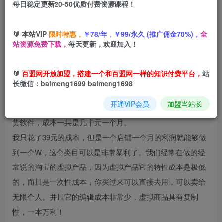
每日稳定更新20-50优质付费资源课程！
您当前未登录！建议登陆后购买，可保存购买订单
🔰 本站VIP
限时特惠，
￥78/年，￥99/永久 (推广佣金70%)，
全
站资源免费下载，
每天更新，欢迎加入！
关于虚拟项目的玩法很多人多少有点了解，比如卖课程、软
🔰
百盟网开放加盟，搭建一个和百盟网一样的知识付费平台，
站
件什么的。大家也都知道这个基本是0成本的生意，但是市面
长微信：baimeng1699 baimeng1698
上关于这个项目的详细讲解几乎没有。但是我这套课程会把
开通VIP会员
加盟当站长
每一步给你讲得清清楚楚。这个项目除了购买资源、自动发
货软件，成本一共是几十元一个月。
我只花了39元的成本，但是一个店铺一个月的利润就能够做
到一个W，这个类目可以是非常暴利了。我们经常在做的经
常说的淘宝的虚拟产品，因为虚拟产品它的特性成本是极低
的，而且是一次性成本，你买过来可以直接去用，可以卖给
无限个人。并且它的编辑成本非常少，虚拟商品具有复制
性，一本万利！