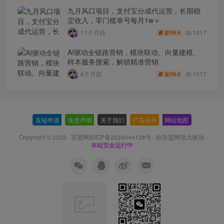
九月风口项目，支付宝分成代运营，长期稳
定收入，零门槛单号每月1w＋
1017
11个月前
9.9
盟币
AI驱动全链路营销，模块联动、向量建模、
样本服务搜索，解锁精准营销
1017
6个月前
9.9
盟币
友链申请
-
免责声明
-
关于我们
-
广告合作
-
网站地图
Copyright © 2023 ·
百盟网琼ICP备2024044128号
· 由
百盟网
强力驱动.
本站安全运行中