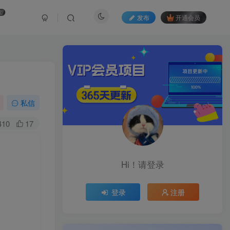
盟
发布
开通会员
私信
410
17
Hi！请登录
登录
注册