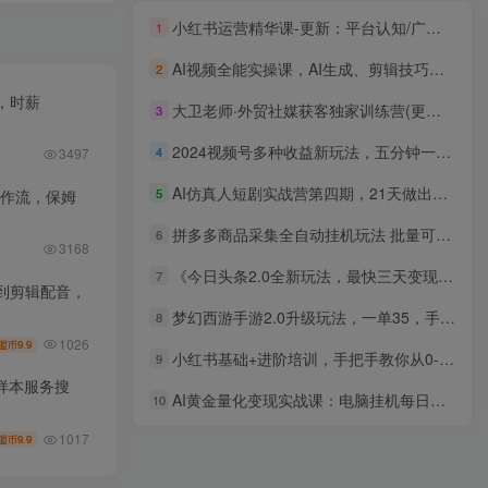
小红书运营精华课-更新：平台认知/广告投放/账户设置,快速掌握精准获客与变现
1
AI视频全能实操课，AI生成、剪辑技巧、变现路径，完整掌握月利润6万+
2
，时薪
大卫老师·外贸社媒获客独家训练营(更新6月)
3
2024视频号多种收益新玩法，五分钟一条萌娃表情包原创视频，不用开通创…
4
3497
AI仿真人短剧实战营第四期，21天做出第一部AI仿真人短剧，普通人也能入局AI短剧新赛道
5
工作流，保姆
拼多多商品采集全自动挂机玩法 批量可矩阵 单机轻松日入300+
6
3168
《今日头条2.0全新玩法，最快三天变现600+》
7
到剪辑配音，
梦幻西游手游2.0升级玩法，一单35，手机平板即可操作，日入2000+轻轻松松
8
1026
9.9
盟币
小红书基础+进阶培训，手把手教你从0-1做小红书
9
样本服务搜
AI黄金量化变现实战课：电脑挂机每日稳定收益几百，赛道商业模式解析！
10
1017
9.9
盟币