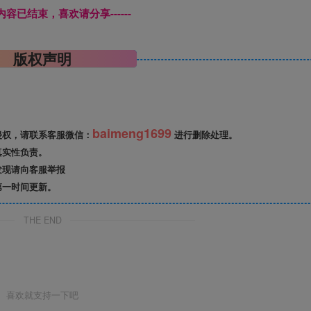
本页内容已结束，喜欢请分享------
版权声明
baimeng1699
侵权，请联系客服微信：
进行删除处理。
真实性负责。
发现请向客服举报
第一时间更新。
THE END
喜欢就支持一下吧