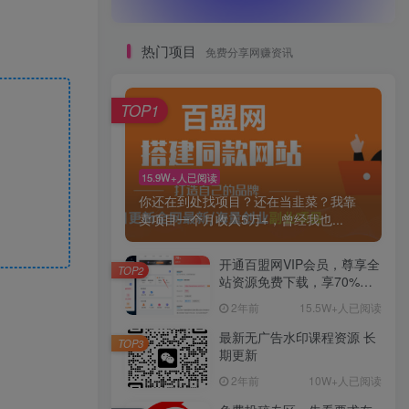
热门项目
免费分享网赚资讯
TOP1
15.9W+人已阅读
你还在到处找项目？还在当韭菜？我靠
卖项目一个月收入5万+，曾经我也...
开通百盟网VIP会员，尊享全
TOP2
站资源免费下载，享70%的
推广提成！！【限时五折优
2年前
15.5W+人已阅读
惠】
最新无广告水印课程资源 长
TOP3
期更新
2年前
10W+人已阅读