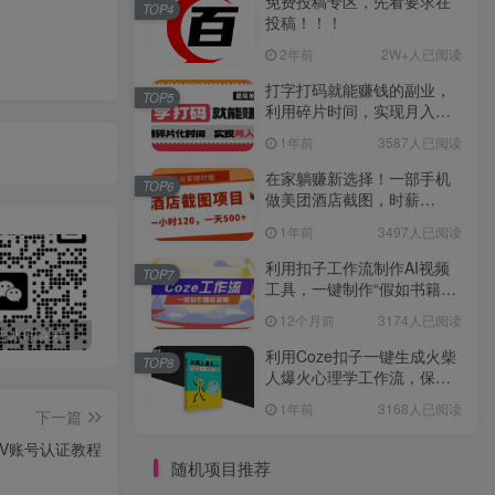
免费投稿专区，先看要求在
TOP4
投稿！！！
2年前
2W+人已阅读
打字打码就能赚钱的副业，
TOP5
利用碎片时间，实现月入过
万，简单的赚钱小副业
1年前
3587人已阅读
在家躺赚新选择！一部手机
TOP6
做美团酒店截图，时薪
120+，日入 500 不封顶！
1年前
3497人已阅读
利用扣子工作流制作AI视频
TOP7
工具，一键制作“假如书籍会
说话”爆款视频保姆级教程
12个月前
3174人已阅读
最新无广告水印课程资源 长期更新
免费投稿专区，先看要求在投稿！！！
打字打码就能赚钱的副业，利用碎片时间，实现月入过万，简单的赚钱小副业
利用Coze扣子一键生成火柴
TOP8
人爆火心理学工作流，保姆
级教学
1年前
3168人已阅读
下一篇
蓝V账号认证教程
随机项目推荐