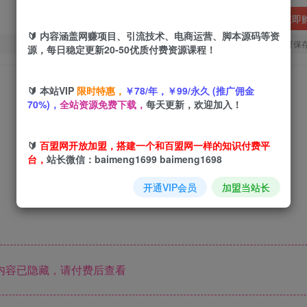
立即
🔰 内容涵盖网赚项目、引流技术、电商运营、脚本源码等资
您当前未登录！建议登陆后购买，可保
源，每日稳定更新20-50优质付费资源课程！
🔰 本站VIP
限时特惠，
￥78/年，￥99/永久 (推广佣金
70%)，
全站资源免费下载，
每天更新，欢迎加入！
🔰
百盟网开放加盟，搭建一个和百盟网一样的知识付费平
台，
站长微信：baimeng1699 baimeng1698
开通VIP会员
加盟当站长
内容已隐藏，请付费后查看