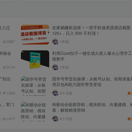
月入过
在家躺赚新选择！一部手机做美团酒店截图
120+，日入 500 不封顶！
3587
1年前
书籍会
利用Coze扣子一键生成火柴人爆火心理学
级教学
3174
1年前
广到活
国学号带货实操课：从账号认知、前期准备
用豆包AI助力国学带货变现
1325
3个月前
入，零门
AI驱动全链路营销，模块联动、向量建模、
索，解锁精准营销
1017
6个月前