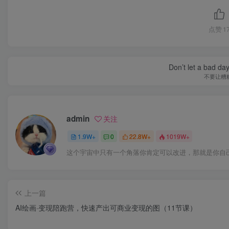
点赞
1
Don’t let a bad da
不要让糟
admin
关注
1.9W+
0
22.8W+
1019W+
这个宇宙中只有一个角落你肯定可以改进，那就是你自
上一篇
AI绘画·变现陪跑营，快速产出可商业变现的图（11节课）