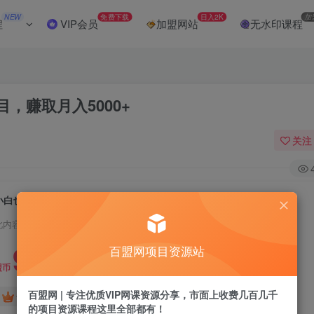
NEW
免费下载
日入2K
加
程
VIP会员
加盟网站
无水印课程
，赚取月入5000+
关注
小白也能修复老照片！揭秘新颖AI修复项目，赚取月入5000+
此内容为付费阅读，请付费后查看
9.9
百盟网项目资源站
盟币
百盟网 | 专注优质VIP网课资源分享，市面上收费几百几千
免费
免费
黄金会员
超级会员
的项目资源课程这里全部都有！