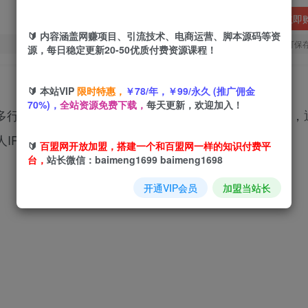
立即
🔰 内容涵盖网赚项目、引流技术、电商运营、脚本源码等资
您当前未登录！建议登陆后购买，可保
源，每日稳定更新20-50优质付费资源课程！
🔰 本站VIP
限时特惠，
￥78/年，￥99/永久 (推广佣金
70%)，
全站资源免费下载，
每天更新，欢迎加入！
、多行业案例解析、变现路径设计及制作全流程四大模块，
IP的技术与运营方法。
🔰
百盟网开放加盟，搭建一个和百盟网一样的知识付费平
台，
站长微信：baimeng1699 baimeng1698
开通VIP会员
加盟当站长