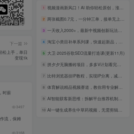
视频漫画新风口！AI 助你轻松原创，涨粉赚钱两不误！
1
两张截图0.7元，一分钟三单，接单无上限，一部手机就能做，一天500+
2
最新无广告水印课程资源 长期更新
免费投稿专区，先看要求在投稿！！！
打字打码就能赚钱的副业，利用碎片时间，实现月入过万，简单的赚钱小副业
一天收入2000+，最新中视频创新玩法，用AI科技一键改唱影解说 刷爆流量收益
3
淘宝小类目补单系列课，快速起新品，安全不降权
4
下一篇
轻松上手，单日
大卫·2025谷歌SEO流量打造课(更新11月)
5
变现1k
拼夕夕无脑搬砖项目，多多V计划看完直接可以上手，新手小白一天轻松200+
6
比特浏览器挂IP教程，实现IP分离，减少风控
7
体育解说精品视频赛道，教你用专业解说赋能短视频，抓住体育流量红利，快速起号变现
8
，时薪
AI智能获客新思维：拆解平台推荐机制，掌握流量变现落地方法
9
3497
AI一键生成养生中草药视频，无需剪辑直接可发布，可带书带素材带资料带徒弟，流量财富嘎嘎猛
10
工作流，保姆
3168