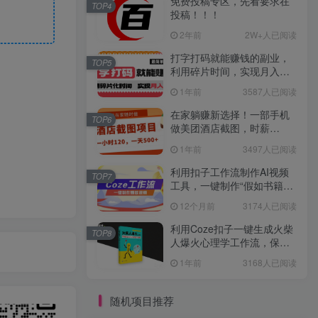
免费投稿专区，先看要求在
TOP4
投稿！！！
2年前
2W+人已阅读
打字打码就能赚钱的副业，
TOP5
利用碎片时间，实现月入过
万，简单的赚钱小副业
1年前
3587人已阅读
在家躺赚新选择！一部手机
TOP6
做美团酒店截图，时薪
120+，日入 500 不封顶！
1年前
3497人已阅读
利用扣子工作流制作AI视频
TOP7
工具，一键制作“假如书籍会
说话”爆款视频保姆级教程
12个月前
3174人已阅读
利用Coze扣子一键生成火柴
TOP8
人爆火心理学工作流，保姆
级教学
1年前
3168人已阅读
随机项目推荐