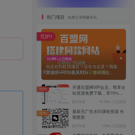
热门项目
免费分享网赚资讯
TOP1
15.9W+人已阅读
你还在到处找项目？还在当韭菜？我靠
卖项目一个月收入5万+，曾经我也...
开通百盟网VIP会员，尊享全
TOP2
站资源免费下载，享70%的
推广提成！！【限时五折优
2年前
15.5W+人已阅读
惠】
最新无广告水印课程资源 长
TOP3
期更新
2年前
10W+人已阅读