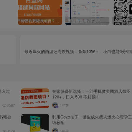
你还在到处找项目？还在当韭菜？我靠卖项目一个月收入5万+，曾经我也是个失败者。
开通百盟网VIP会员，尊享全站资源免费下载，享70%的推广提成！！【限时五折优惠】
】
最近爆火的西游记高铁视频，条条10W＋，小白也能5分钟
月入过
在家躺赚新选择！一部手机做美团酒店截图
120+，日入 500 不封顶！
3587
1年前
书籍会
利用Coze扣子一键生成火柴人爆火心理学
级教学
3174
1年前