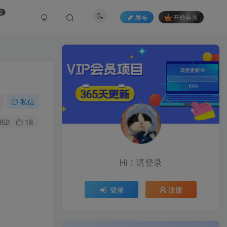
盟
发布
开通会员
私信
952
18
Hi！请登录
登录
注册