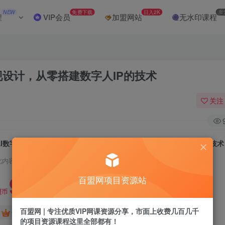
NEW
免费下载
日入2K
加
程
VIP会员
加盟网站
无水印课程
现设计，从零搭建数字人IP的技术
关注
AI数字人实操课：基础认知/案例拆解/变现设计，从零搭建数字人IP的技术
此内容为付费阅读，请付费后查看
9.9
百盟网项目资源站
盟币
百盟网 | 专注优质VIP网课资源分享，市面上收费几百几千
免费
免费
黄金会员
超级会员
的项目资源课程这里全部都有！