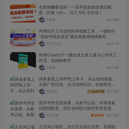
在家躺赚新选择！一部手机做美团酒店截
图，时薪 120+，日入 500 不封顶！
1年前
3498
利用扣子工作流制作AI视频工具，一键制作
“假如书籍会说话”爆款视频保姆级教程
12个月前
3174
利用Coze扣子一键生成火柴人爆火心理学工
作流，保姆级教学
1年前
3169
拼多多线上SVIP线上年卡，从认知到基础、
从推广到活动、从活动到玩法，全链路实战
(260730)
10天前
1325
会员专属
国学号带货实操课：从账号认知、前期准备
到剪辑配音，用豆包AI助力国学带货变现
1028
3个月前
9.9
盟币
九月风口项目，支付宝分成代运营，长期稳