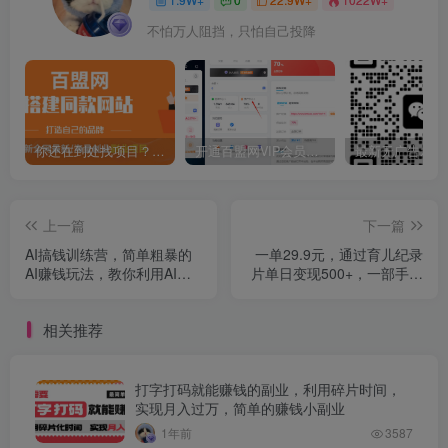
不怕万人阻挡，只怕自己投降
你还在到处找项目？还在当韭菜？我靠卖项目一个月收入5万+，曾经我也是个失败者。
开通百盟网VIP会员，尊享全站资源免费下载，享70%的推广提成！！【限时五折优惠】
上一篇
下一篇
AI搞钱训练营，简单粗暴的
一单29.9元，通过育儿纪录
AI赚钱玩法，教你利用AI快
片单日变现500+，一部手机
速搞钱
即可操作，0成本变现
相关推荐
打字打码就能赚钱的副业，利用碎片时间，
实现月入过万，简单的赚钱小副业
1年前
3587