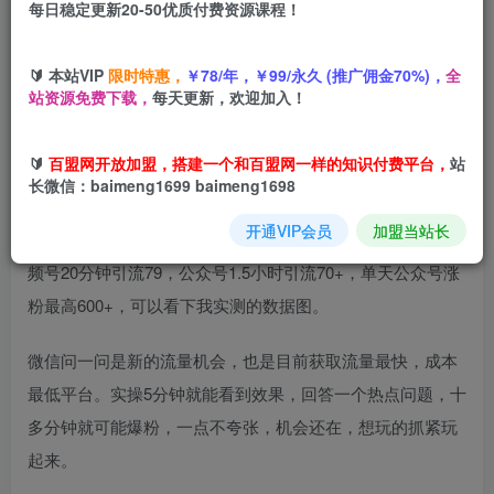
每日稳定更新20-50优质付费资源课程！
您当前未登录！建议登陆后购买，可保存购买订单
🔰 本站VIP
限时特惠，
￥78/年，￥99/永久 (推广佣金70%)，
全
站资源免费下载，
每天更新，欢迎加入！
今天给大家带来的是微信问一问引流实操课程，最近一段时
🔰
百盟网开放加盟，搭建一个和百盟网一样的知识付费平台，
站
间我停下了手上的大部分事，专门研究了一下微信问一问，
长微信：baimeng1699 baimeng1698
早在6月份就知道微信问一问，当时没时间操作，7月中旬开
开通VIP会员
加盟当站长
始实操问一问引流，目前我自己测试出来，最好的成绩是视
频号20分钟引流79，公众号1.5小时引流70+，单天公众号涨
粉最高600+，可以看下我实测的数据图。
微信问一问是新的流量机会，也是目前获取流量最快，成本
最低平台。实操5分钟就能看到效果，回答一个热点问题，十
多分钟就可能爆粉，一点不夸张，机会还在，想玩的抓紧玩
起来。