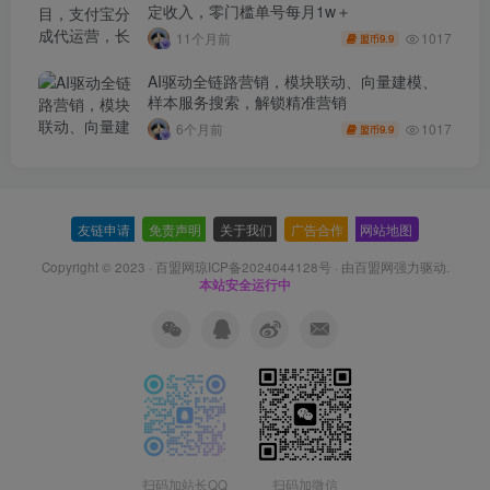
定收入，零门槛单号每月1w＋
1017
11个月前
9.9
盟币
AI驱动全链路营销，模块联动、向量建模、
样本服务搜索，解锁精准营销
1017
6个月前
9.9
盟币
友链申请
-
免责声明
-
关于我们
-
广告合作
-
网站地图
Copyright © 2023 ·
百盟网琼ICP备2024044128号
· 由
百盟网
强力驱动.
本站安全运行中
扫码加站长QQ
扫码加微信