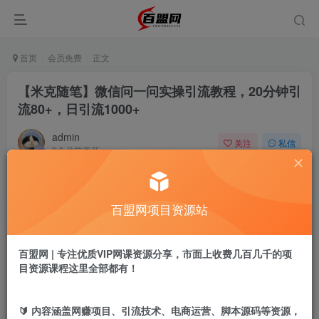
首页
会员免费
正文
【米克随笔】微信问一问实操引流教程，20分钟引
流80+，日引流1000+
admin
关注
私信
9个月前更新
119
10
付费阅读
百盟网项目资源站
【米克随笔】微信问一问实操引流教程，20分钟引流80+，日引流1000+
此内容为付费阅读，请付费后查看
9.9
百盟网 | 专注优质VIP网课资源分享，市面上收费几百几千的项
盟币
目资源课程这里全部都有！
免费
免费
黄金会员
超级会员
🔰 内容涵盖网赚项目、引流技术、电商运营、脚本源码等资源，
立即购买