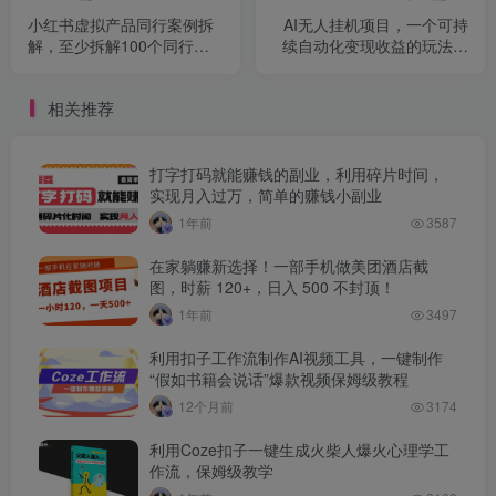
小红书虚拟产品同行案例拆
AI无人挂机项目，一个可持
解，至少拆解100个同行成
续自动化变现收益的玩法，
功案例
单账号日多赚200+
相关推荐
打字打码就能赚钱的副业，利用碎片时间，
实现月入过万，简单的赚钱小副业
1年前
3587
在家躺赚新选择！一部手机做美团酒店截
图，时薪 120+，日入 500 不封顶！
1年前
3497
利用扣子工作流制作AI视频工具，一键制作
“假如书籍会说话”爆款视频保姆级教程
12个月前
3174
利用Coze扣子一键生成火柴人爆火心理学工
作流，保姆级教学