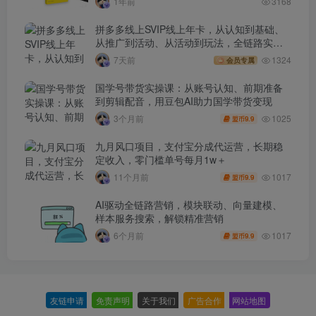
1年前
3168
拼多多线上SVIP线上年卡，从认知到基础、
从推广到活动、从活动到玩法，全链路实战
(260730)
7天前
1324
会员专属
国学号带货实操课：从账号认知、前期准备
到剪辑配音，用豆包AI助力国学带货变现
1025
3个月前
9.9
盟币
九月风口项目，支付宝分成代运营，长期稳
定收入，零门槛单号每月1w＋
1017
11个月前
9.9
盟币
AI驱动全链路营销，模块联动、向量建模、
样本服务搜索，解锁精准营销
1017
6个月前
9.9
盟币
友链申请
-
免责声明
-
关于我们
-
广告合作
-
网站地图