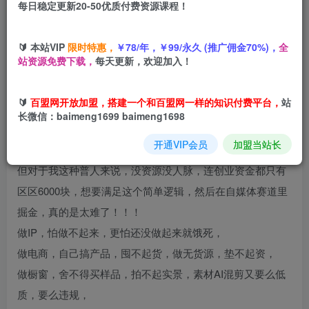
每日稳定更新20-50优质付费资源课程！
您当前未登录！建议登陆后购买，可保存购买订单
🔰 本站VIP
限时特惠，
￥78/年，￥99/永久 (推广佣金70%)，
全
站资源免费下载，
每天更新，欢迎加入！
经过这一个半月的摸索试错，我才发现，那么多乱七八糟的
🔰
百盟网开放加盟，搭建一个和百盟网一样的知识付费平台，
站
项目，统统不如小红书虚拟资料。
长微信：baimeng1699 baimeng1698
一个很简单的逻辑，我想赚钱，我就必须有一个商品，能满
开通VIP会员
加盟当站长
足客户的需求，还能让客户看到，最后才会有客户付钱；
但对于我这种普人来说，没资源没人脉，连创业资金都只有
区区6000块，想要满足这个简单逻辑，然后在自媒体赛道里
掘金，真的是太难了！！！
做IP，怕做不起来，更怕还没做起来就饿死，
做电商，自己搞产品，囤不起货，做无货源，垫不起资，
做橱窗，舍不得买样品，拍不起实景，素材AI混剪又要么低
质，要么违规，