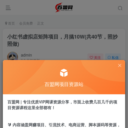
首页
会员免费
正文
小红书虚拟店矩阵项目，月搞10W(共40节，照抄
照做)
admin
关注
私信
9个月前更新
529
18
付费阅读
百盟网项目资源站
小红书虚拟店矩阵项目，月搞10W(共40节，照抄照做)
此内容为付费阅读，请付费后查看
9.9
百盟网 | 专注优质VIP网课资源分享，市面上收费几百几千的项
盟币
目资源课程这里全部都有！
免费
免费
黄金会员
超级会员
🔰 内容涵盖网赚项目、引流技术、电商运营、脚本源码等资源，
立即购买