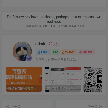
Don’t hurry say have no choice, perhaps, next intersection will
meet hope.
不要急着说别无选择，也许、下个路口就会遇见希望
admin
关注
1.9W+
0
22.8W+
1019W+
别回头，你要走的不是那条路
你还在到处找项目？还在当韭菜？我靠卖项目一个月收入5万+，曾经我也是个失败者。
开通百盟网VIP会员，尊享全站资源免费下载，享70%的推广提成！！【限时五折优惠】
上一篇
下一篇