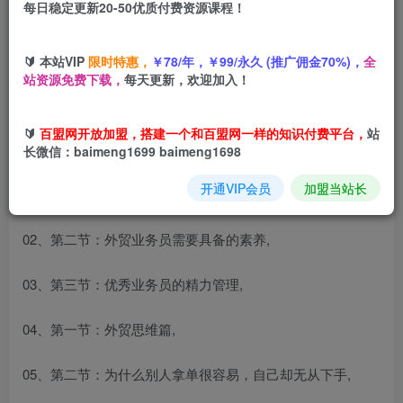
每日稳定更新20-50优质付费资源课程！
您当前未登录！建议登陆后购买，可保存购买订单
如何成为一名优秀的外贸业务员，从新手到专家
🔰 本站VIP
限时特惠，
￥78/年，￥99/永久 (推广佣金70%)，
全
站资源免费下载，
每天更新，欢迎加入！
🔰
百盟网开放加盟，搭建一个和百盟网一样的知识付费平台，
站
课程内容：
长微信：baimeng1699 baimeng1698
开通VIP会员
加盟当站长
01、第一节：认识自己是做好外贸的基础,
02、第二节：外贸业务员需要具备的素养,
03、第三节：优秀业务员的精力管理,
04、第一节：外贸思维篇,
05、第二节：为什么别人拿单很容易，自己却无从下手,