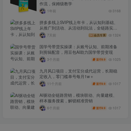
作流，保姆级教学
1年前
3168
拼多多线上SVIP线上年卡，从认知到基础、
从推广到活动、从活动到玩法，全链路实战
(260730)
7天前
1324
会员专属
国学号带货实操课：从账号认知、前期准备
到剪辑配音，用豆包AI助力国学带货变现
1025
3个月前
9.9
盟币
九月风口项目，支付宝分成代运营，长期稳
定收入，零门槛单号每月1w＋
1017
11个月前
9.9
盟币
AI驱动全链路营销，模块联动、向量建模、
样本服务搜索，解锁精准营销
1017
6个月前
9.9
盟币