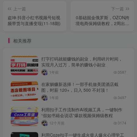
上一篇
下一篇
盗坤·抖音小红书视频号短视
0基础掘金俄罗斯，OZON跨
频带货与直播变现(11-18期)
境电商保姆级教程，2周出单
稳了
相关推荐
打字打码就能赚钱的副业，利用碎片时间，
实现月入过万，简单的赚钱小副业
1年前
3587
在家躺赚新选择！一部手机做美团酒店截
图，时薪 120+，日入 500 不封顶！
1年前
3497
利用扣子工作流制作AI视频工具，一键制作
“假如书籍会说话”爆款视频保姆级教程
12个月前
3174
利用Coze扣子一键生成火柴人爆火心理学工