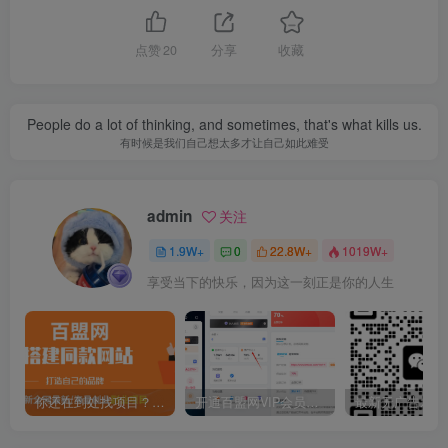
点赞
20
分享
收藏
People do a lot of thinking, and sometimes, that's what kills us.
有时候是我们自己想太多才让自己如此难受
admin
关注
1.9W+
0
22.8W+
1019W+
享受当下的快乐，因为这一刻正是你的人生
你还在到处找项目？还在当韭菜？我靠卖项目一个月收入5万+，曾经我也是个失败者。
开通百盟网VIP会员，尊享全站资源免费下载，享70%的推广提成！！【限时五折优惠】