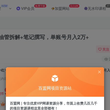
NEW
免费下载
日入2K
加
程
VIP会员
加盟网站
无水印课程
+油管拆解+笔记撰写，单账号月入2万+
关注
小红书虚拟资料14天变现营3.0：AI原创+油管拆解+笔记撰写，单账号月入
此内容为付费阅读，请付费后查看
9.9
百盟网项目资源站
盟币
百盟网 | 专注优质VIP网课资源分享，市面上收费几百几千
免费
免费
黄金会员
超级会员
的项目资源课程这里全部都有！