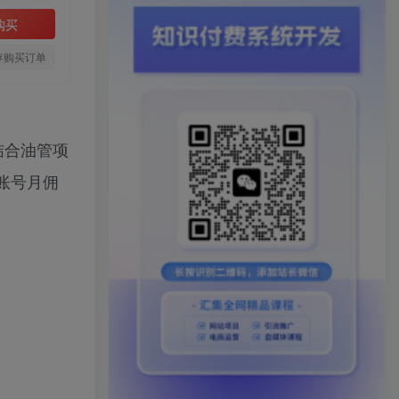
购买
存购买订单
结合油管项
账号月佣