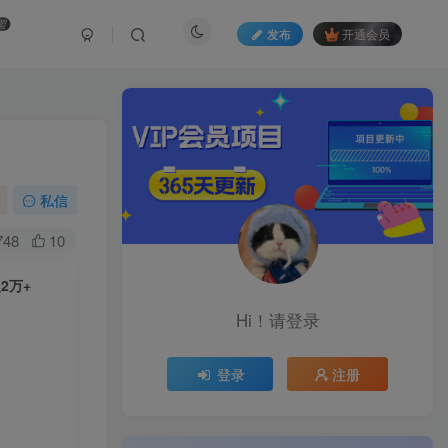
盟
发布
开通会员
私信
748
10
2万+
Hi！请登录
登录
注册