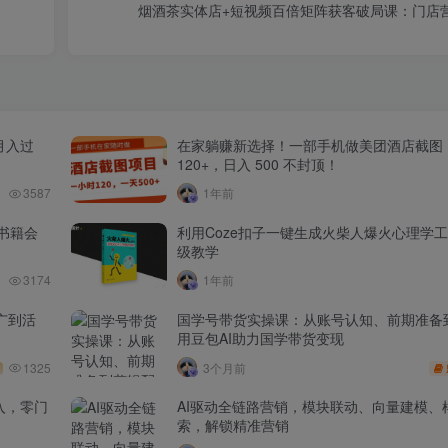
烟酒茶实体店+短视频百倍矩阵获客破局课：门店营
月入过
在家躺赚新选择！一部手机做美团酒店截图
120+，日入 500 不封顶！
3587
1年前
书籍会
利用Coze扣子一键生成火柴人爆火心理学
级教学
3174
1年前
广到活
国学号带货实操课：从账号认知、前期准备
用豆包AI助力国学带货变现
1325
3个月前
入，零门
AI驱动全链路营销，模块联动、向量建模、
索，解锁精准营销