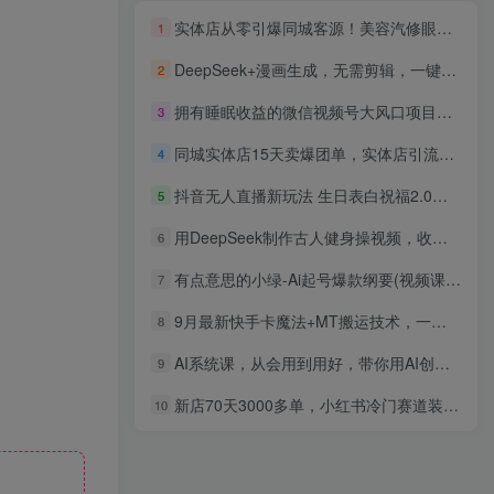
实体店从零引爆同城客源！美容汽修眼镜店小儿推拿专属流量打法，持续盈利增收
1
DeepSeek+漫画生成，无需剪辑，一键生成原创中视频，单账号日入500+
2
拥有睡眠收益的微信视频号大风口项目，轻松月入过万+，多赛道选择，可…
3
同城实体店15天卖爆团单，实体店引流，1周搞懂抖音团购
4
抖音无人直播新玩法 生日表白祝福2.0版本 一单利润10-20元(模板+软件+教程)
5
用DeepSeek制作古人健身操视频，收益拿到手软，单日变现1000+
6
有点意思的小绿-Ai起号爆款纲要(视频课) AI制作流程全公开，附带ai资料包
7
9月最新快手卡魔法+MT搬运技术，一刀不剪，有拍同框，适合带货，影视，剧情，美女等
8
AI系统课，从会用到用好，带你用AI创造生产力
9
新店70天3000多单，小红书冷门赛道装修闭坑指南玩法，可通过私域转化不违规课程
10