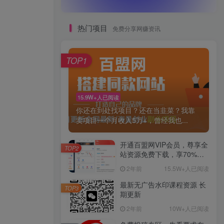
热门项目
免费分享网赚资讯
TOP1
15.9W+人已阅读
你还在到处找项目？还在当韭菜？我靠
卖项目一个月收入5万+，曾经我也...
开通百盟网VIP会员，尊享全
TOP2
站资源免费下载，享70%的
推广提成！！【限时五折优
2年前
15.5W+人已阅读
惠】
最新无广告水印课程资源 长
TOP3
期更新
2年前
10W+人已阅读