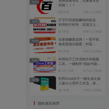
免费投稿专区，先看要求在
TOP4
投稿！！！
2年前
2W+人已阅读
打字打码就能赚钱的副业，
TOP5
利用碎片时间，实现月入过
万，简单的赚钱小副业
1年前
3587人已阅读
在家躺赚新选择！一部手机
TOP6
做美团酒店截图，时薪
120+，日入 500 不封顶！
1年前
3497人已阅读
利用扣子工作流制作AI视频
TOP7
工具，一键制作“假如书籍会
说话”爆款视频保姆级教程
12个月前
3174人已阅读
利用Coze扣子一键生成火柴
TOP8
人爆火心理学工作流，保姆
级教学
1年前
3168人已阅读
随机项目推荐