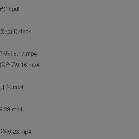
).pdf
1).docx
础9.17.mp4
品9.16.mp4
4
开营.mp4
28.mp4
9.23.mp4