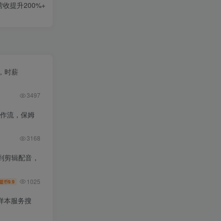
收提升200%+
，时薪
3497
工作流，保姆
3168
到剪辑配音，
1025
9.9
盟币
样本服务搜