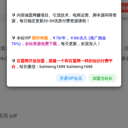
立即
🔰 内容涵盖网赚项目、引流技术、电商运营、脚本源码等资
您当前未登录！建议登陆后购买，可保
源，每日稳定更新20-50优质付费资源课程！
🔰 本站VIP
限时特惠，
￥78/年，￥99/永久 (推广佣金
70%)，
全站资源免费下载，
每天更新，欢迎加入！
品笔记撰写、AI原创产品、虚拟产品线构建等10大模块，
4小时变现案例、搬运视频月入8000+），学员可实现单
🔰
百盟网开放加盟，搭建一个和百盟网一样的知识付费平
台，
站长微信：baimeng1699 baimeng1698
开通VIP会员
加盟当站长
营.pdf