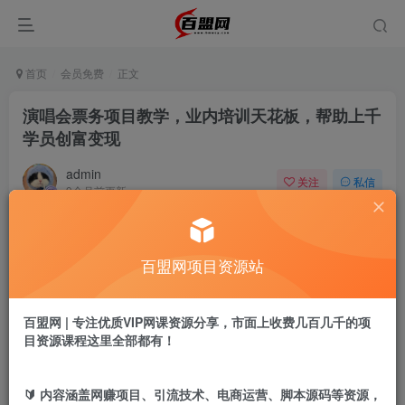
首页
会员免费
正文
演唱会票务项目教学，业内培训天花板，帮助上千
学员创富变现
admin
关注
私信
9个月前更新
592
11
付费阅读
百盟网项目资源站
演唱会票务项目教学，业内培训天花板，帮助上千学员创富变现
此内容为付费阅读，请付费后查看
9.9
百盟网 | 专注优质VIP网课资源分享，市面上收费几百几千的项
盟币
目资源课程这里全部都有！
免费
免费
黄金会员
超级会员
🔰 内容涵盖网赚项目、引流技术、电商运营、脚本源码等资源，
立即购买