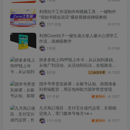
利用扣子工作流制作AI视频工具，一键制作
“假如书籍会说话”爆款视频保姆级教程
12个月前
3174
利用Coze扣子一键生成火柴人爆火心理学工
作流，保姆级教学
1年前
3169
拼多多线上SVIP线上年卡，从认知到基础、
从推广到活动、从活动到玩法，全链路实战
(260730)
9天前
1325
会员专属
国学号带货实操课：从账号认知、前期准备
到剪辑配音，用豆包AI助力国学带货变现
1027
3个月前
9.9
盟币
九月风口项目，支付宝分成代运营，长期稳
定收入，零门槛单号每月1w＋
1017
11个月前
9.9
盟币