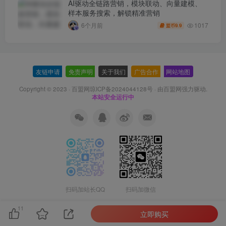
AI驱动全链路营销，模块联动、向量建模、
样本服务搜索，解锁精准营销
1017
6个月前
9.9
盟币
友链申请
-
免责声明
-
关于我们
-
广告合作
-
网站地图
Copyright © 2023 ·
百盟网琼ICP备2024044128号
· 由
百盟网
强力驱动.
本站安全运行中
扫码加站长QQ
扫码加微信
11
立即购买