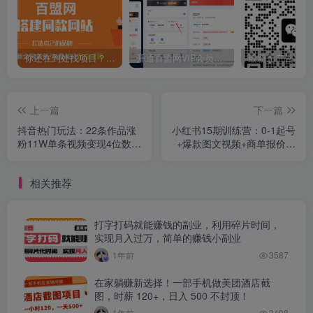
你还在到处找项目？还在当韭菜？我靠卖项目一个月收入5万+，曾经我也是个失败者。
开通百盟网VIP会员，尊享全站资源免费下载，享70%的推广提成！！【限时五折优惠】
上一篇
下一篇
抖音热门玩法：22条作品涨
小红书15期训练营：0-1起号
粉11W单条视频变现4位数，
+爆款图文视频+商单报价，
全程AI生成，附详细AI指令
普遍月入5k-3w
相关推荐
打字打码就能赚钱的副业，利用碎片时间，
实现月入过万，简单的赚钱小副业
1年前
3587
在家躺赚新选择！一部手机做美团酒店截
图，时薪 120+，日入 500 不封顶！
1年前
3498