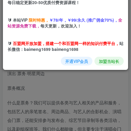
每日稳定更新20-50优质付费资源课程！
您当前未登录！建议登陆后购买，可保存购买订单
🔰 本站VIP
限时特惠，
￥78/年，￥99/永久 (推广佣金70%)，
全
站资源免费下载，
每天更新，欢迎加入！
演唱会票务项目教学
，业内培训天花板，帮助上千学员创富
变现
🔰
百盟网开放加盟，搭建一个和百盟网一样的知识付费平台，
站
长微信：baimeng1699 baimeng1698
开通VIP会员
加盟当站长
演出·票务·明星周边
票务概况
什么是票务？我们可以提供各类与艺人相关的产品和服务，
包括艺人的亲笔签名、周边商品、与艺人的合影机会、演唱
会门票，还能安排参与发布会、综艺节目录制等各类活动，
以及剧组探班等。我们什么都能做，但主要专注于演唱会门