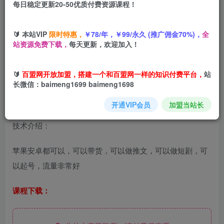
每日稳定更新20-50优质付费资源课程！
您当前未登录！建议登陆后购买，可保存购买订单
🔰 本站VIP
限时特惠，
￥78/年，￥99/永久 (推广佣金70%)，
全
站资源免费下载，
每天更新，欢迎加入！
9月底最新抖音卡双特效搬运技术，一刀不剪，条条原创，短
剧推文美女带货都可以
🔰
百盟网开放加盟，搭建一个和百盟网一样的知识付费平台，
站
长微信：baimeng1699 baimeng1698
开通VIP会员
加盟当站长
技术介绍：
苹果安卓都可以，可以带货，可以做推文，可以做短剧，可
以起号，流量非常好
课程下载：