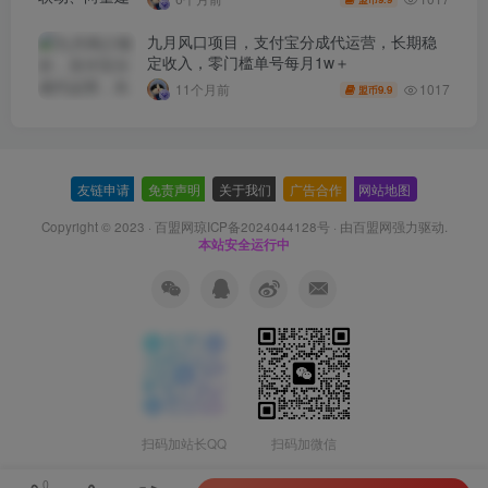
九月风口项目，支付宝分成代运营，长期稳
定收入，零门槛单号每月1w＋
1017
11个月前
9.9
盟币
友链申请
-
免责声明
-
关于我们
-
广告合作
-
网站地图
Copyright © 2023 ·
百盟网琼ICP备2024044128号
· 由
百盟网
强力驱动.
本站安全运行中
扫码加站长QQ
扫码加微信
0