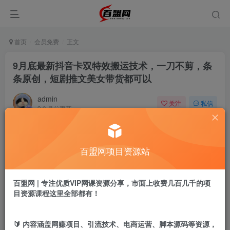
首页
会员免费
正文
9月底最新抖音卡双特效搬运技术，一刀不剪，条
条原创，短剧推文美女带货都可以
admin
关注
私信
9个月前更新
33
0
付费阅读
百盟网项目资源站
9月底最新抖音卡双特效搬运技术，一刀不剪，条条原创，短剧推文美女带货都可以
此内容为付费阅读，请付费后查看
9.9
百盟网 | 专注优质VIP网课资源分享，市面上收费几百几千的项
盟币
目资源课程这里全部都有！
免费
免费
黄金会员
超级会员
🔰 内容涵盖网赚项目、引流技术、电商运营、脚本源码等资源，
立即购买