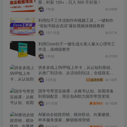
图，时薪 120+，日入 500 不封顶！
1年前
3498
利用扣子工作流制作AI视频工具，一键制作
“假如书籍会说话”爆款视频保姆级教程
12个月前
3174
利用Coze扣子一键生成火柴人爆火心理学工
作流，保姆级教学
1年前
3169
拼多多线上SVIP线上年卡，从认知到基础、
从推广到活动、从活动到玩法，全链路实战
(260730)
10天前
1325
会员专属
国学号带货实操课：从账号认知、前期准备
到剪辑配音，用豆包AI助力国学带货变现
1028
3个月前
9.9
盟币
AI驱动全链路营销，模块联动、向量建模、
样本服务搜索，解锁精准营销
1017
6个月前
9.9
盟币