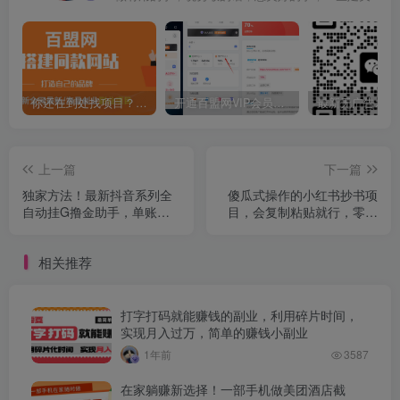
你还在到处找项目？还在当韭菜？我靠卖项目一个月收入5万+，曾经我也是个失败者。
开通百盟网VIP会员，尊享全站资源免费下载，享70%的推广提成！！【限时五折优惠】
上一篇
下一篇
独家方法！最新抖音系列全
傻瓜式操作的小红书抄书项
自动挂G撸金助手，单账号
目，会复制粘贴就行，零基
一天20+，多号多撸，自动
础小白也能一天3张
防封【揭秘】
相关推荐
打字打码就能赚钱的副业，利用碎片时间，
实现月入过万，简单的赚钱小副业
1年前
3587
在家躺赚新选择！一部手机做美团酒店截