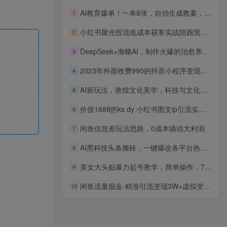
AI教育爆单！一单8张，自动生成教案，全程派单，小白照赚
1
小红书聚光投流低成本获客实战陪跑营，普通人快速上手小红书聚光投放
2
DeepSeek+海螺AI，制作火爆的治愈养生音乐视频，轻松破万点赞，简单两步就搞定
3
2023年外面收费990的抖音小程序变现新玩法
4
AI新玩法，敦煌文化美学，科技与文化的碰撞，起号快变现强
5
价值1688的ks dy 小红书图文ip引流实操课，日引50-100！各大平台已经实战
6
闲鱼信息差玩法思路，0成本撬动大利润
7
AI黑科技头条搬砖，一键爆改各平台热门图文，原创度直接拉满，矩阵搞月入2W+【揭秘】
8
美女大头贴暴力起号教学，简单操作，7天万粉，收徒带货变现香
9
闲鱼流量掘金-精准引流变现3W+虚拟变现新玩法，配合全网项目库
10