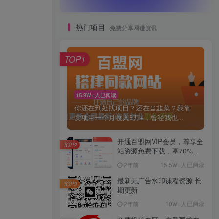
热门项目
免费分享网赚资讯
TOP1
15.9W+人已阅读
你还在到处找项目？还在当韭菜？我靠
卖项目一个月收入5万+，曾经我也...
开通百盟网VIP会员，尊享全
TOP2
站资源免费下载，享70%的
推广提成！！【限时五折优
2年前
15.5W+人已阅读
惠】
最新无广告水印课程资源 长
TOP3
期更新
2年前
10W+人已阅读