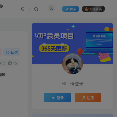
盟
发布
开通会员
私信
417
15
秘籍
Hi！请登录
登录
注册