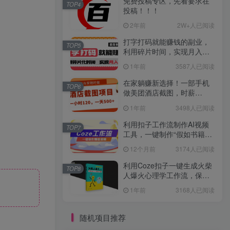
免费投稿专区，先看要求在
TOP4
投稿！！！
2年前
2W+人已阅读
打字打码就能赚钱的副业，
TOP5
利用碎片时间，实现月入过
万，简单的赚钱小副业
1年前
3587人已阅读
在家躺赚新选择！一部手机
TOP6
做美团酒店截图，时薪
120+，日入 500 不封顶！
1年前
3498人已阅读
利用扣子工作流制作AI视频
TOP7
工具，一键制作“假如书籍会
说话”爆款视频保姆级教程
12个月前
3174人已阅读
利用Coze扣子一键生成火柴
TOP8
人爆火心理学工作流，保姆
级教学
1年前
3168人已阅读
随机项目推荐