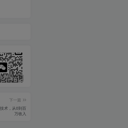
最新无广告水印课程资源 长期更新
免费投稿专区，先看要求在投稿！！！
打字打码就能赚钱的副业，利用碎片时间，实现月入过万，简单的赚钱小副业
下一篇
营技术，从0到百
万收入