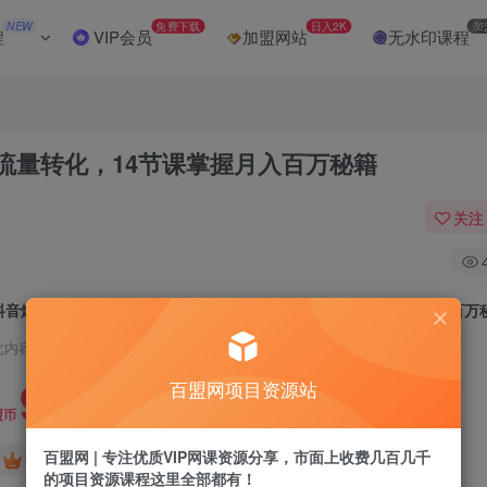
NEW
免费下载
日入2K
加
程
VIP会员
加盟网站
无水印课程
流量转化，14节课掌握月入百万秘籍
关注
抖音爆品实战课：选品逻辑、矩阵裂变、流量转化，14节课掌握月入百万
此内容为付费阅读，请付费后查看
9.9
百盟网项目资源站
盟币
百盟网 | 专注优质VIP网课资源分享，市面上收费几百几千
免费
免费
黄金会员
超级会员
的项目资源课程这里全部都有！