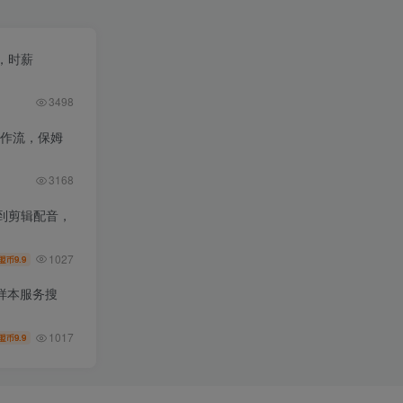
，时薪
3498
工作流，保姆
3168
到剪辑配音，
1027
9.9
盟币
样本服务搜
1017
9.9
盟币