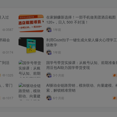
月入过
在家躺赚新选择！一部手机做美团酒店截图
120+，日入 500 不封顶！
3587
1年前
书籍会
利用Coze扣子一键生成火柴人爆火心理学
级教学
3174
1年前
广到活
国学号带货实操课：从账号认知、前期准备
用豆包AI助力国学带货变现
1325
3个月前
入，零门
AI驱动全链路营销，模块联动、向量建模、
索，解锁精准营销
1017
6个月前