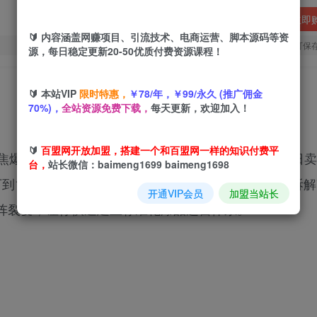
立即
🔰 内容涵盖网赚项目、引流技术、电商运营、脚本源码等资
您当前未登录！建议登陆后购买，可保
源，每日稳定更新20-50优质付费资源课程！
🔰 本站VIP
限时特惠，
￥78/年，￥99/永久 (推广佣金
70%)，
全站资源免费下载，
每天更新，欢迎加入！
🔰
百盟网开放加盟，搭建一个和百盟网一样的知识付费平
焦爆品矩阵开店，通过3天魔鬼集训+实操，快速学会日卖1
台，
站长微信：baimeng1699 baimeng1698
到100万滚雪球模型；下部两周半专攻短视频带货，拆解
开通VIP会员
加盟当站长
阵裂变，让你快速建立标准化爆品运营体系。