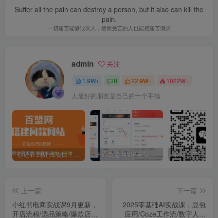
Suffer all the pain can destroy a person, but it also can kill the
pain.
一切痛苦能够毁灭人，然而受苦的人也能把痛苦消灭
admin
关注
1.9W+
0
22.9W+
1022W+
人最好的朋友是自己的十个手指
你还在到处找项目？还在当韭菜？我靠卖项目一个月收入5万+，曾经我也是个失败者。
开通百盟网VIP会员，尊享全站资源免费下载，享70%的推广提成！！【限时五折优惠】
上一篇
下一篇
小红书电商实战课9月更新，
2025零基础AI实战课，豆包
开店流程/选品策略/爆款店铺
应用/Coze工作流/数字人制