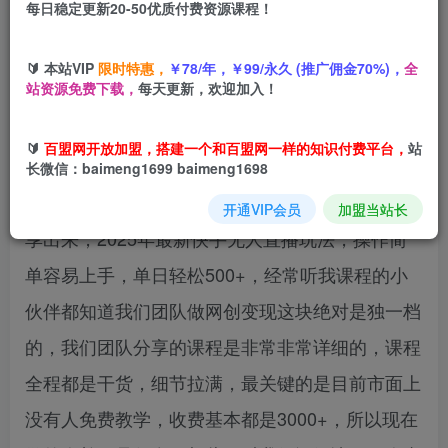
每日稳定更新20-50优质付费资源课程！
您当前未登录！建议登陆后购买，可保存购买订单
🔰 本站VIP
限时特惠，
￥78/年，￥99/永久 (推广佣金70%)，
全
站资源免费下载，
每天更新，欢迎加入！
一部手机上午做，下午见收益，学会秒上手，轻松
🔰
百盟网开放加盟，搭建一个和百盟网一样的知识付费平台，
站
日入500+，完全解放双手，这个项目也是我们内
长微信：baimeng1699 baimeng1698
部是自己在做的一个暴利项目，今天免费给大家分
开通VIP会员
加盟当站长
享出来，2025年最新快手无人直播玩法，操作简
单容易上手，单日轻松500+，经常听我课程的小
伙伴都知道我们团队做网创变现这块绝对是独一档
的，我们团队分享的课程是非常非常详细的，课程
全程都是干货，细节拉满，最关键的是目前市面上
没有人免费教学，收费基本都是3000+，所以现在