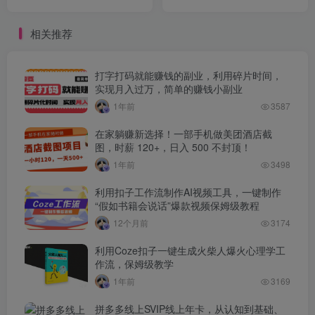
打造，单号月均10w+
作，快速上手月利1.2w
相关推荐
打字打码就能赚钱的副业，利用碎片时间，
实现月入过万，简单的赚钱小副业
1年前
3587
在家躺赚新选择！一部手机做美团酒店截
图，时薪 120+，日入 500 不封顶！
1年前
3498
利用扣子工作流制作AI视频工具，一键制作
“假如书籍会说话”爆款视频保姆级教程
12个月前
3174
利用Coze扣子一键生成火柴人爆火心理学工
作流，保姆级教学
1年前
3169
拼多多线上SVIP线上年卡，从认知到基础、