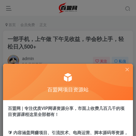
首页
会员免费
正文
一部手机，上午做 下午见收益，学会秒上手，轻
松日入500+
admin
关注
私信
9个月前更新
974
10
付费阅读
百盟网项目资源站
一部手机，上午做 下午见收益，学会秒上手，轻松日入500+
此内容为付费阅读，请付费后查看
9.9
百盟网 | 专注优质VIP网课资源分享，市面上收费几百几千的项
盟币
目资源课程这里全部都有！
免费
免费
黄金会员
超级会员
🔰 内容涵盖网赚项目、引流技术、电商运营、脚本源码等资源，
立即购买