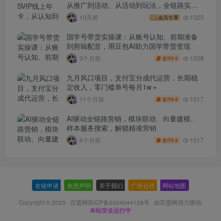
从推广到活动、从活动到玩法，全链路实战
(260730)
10天前
1325
会员专属
国学号带货实操课：从账号认知、前期准备
到剪辑配音，用豆包AI助力国学带货变现
1028
3个月前
9.9
盟币
九月风口项目，支付宝分成代运营，长期稳
定收入，零门槛单号每月1w＋
1017
11个月前
9.9
盟币
AI驱动全链路营销，模块联动、向量建模、
样本服务搜索，解锁精准营销
1017
6个月前
9.9
盟币
友链申请
-
免责声明
-
关于我们
-
广告合作
-
网站地图
Copyright © 2023 ·
百盟网琼ICP备2024044128号
· 由
百盟网
强力驱动.
本站安全运行中