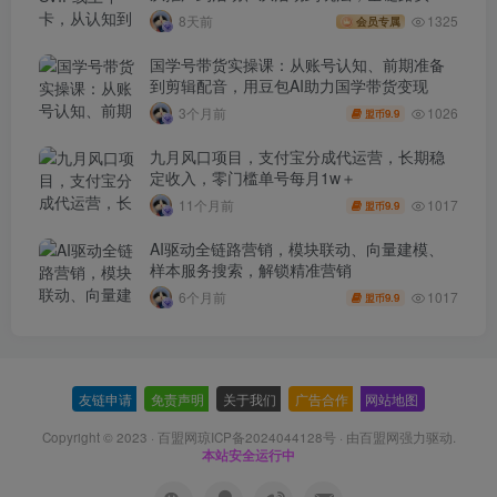
(260730)
8天前
1325
会员专属
国学号带货实操课：从账号认知、前期准备
到剪辑配音，用豆包AI助力国学带货变现
1026
3个月前
9.9
盟币
九月风口项目，支付宝分成代运营，长期稳
定收入，零门槛单号每月1w＋
1017
11个月前
9.9
盟币
AI驱动全链路营销，模块联动、向量建模、
样本服务搜索，解锁精准营销
1017
6个月前
9.9
盟币
友链申请
-
免责声明
-
关于我们
-
广告合作
-
网站地图
Copyright © 2023 ·
百盟网琼ICP备2024044128号
· 由
百盟网
强力驱动.
本站安全运行中