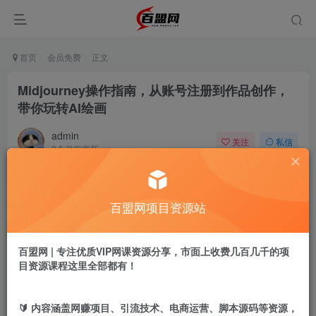
首页
会员免费
正文
Midjourney操作指南，从账号注册到作品创作，
带你玩转AI绘画
admin
关注
私信
9个月前更新
370
17
付费阅读
百盟网项目资源站
Midjourney操作指南，从账号注册到作品创作，带你玩转AI绘画
此内容为付费阅读，请付费后查看
9.9
百盟网 | 专注优质VIP网课资源分享，市面上收费几百几千的项
盟币
目资源课程这里全部都有！
免费
免费
黄金会员
超级会员
🔰 内容涵盖网赚项目、引流技术、电商运营、脚本源码等资源，
立即购买