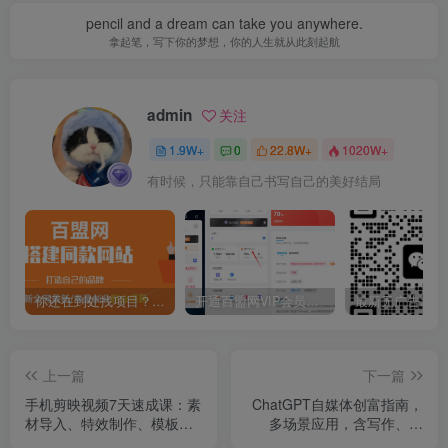
pencil and a dream can take you anywhere.
拿起笔，写下你的梦想，你的人生就从此刻起航
admin
关注
1.9W+
0
22.8W+
1020W+
有时候，只能靠自己书写自己的美好结局
你还在到处找项目？还在当韭菜？我靠卖项目一个月收入5万+，曾经我也是个失败者。
开通百盟网VIP会员，尊享全站资源免费下载，享70%的推广提成！！【限时五折优惠】
上一篇
下一篇
手机剪映视频7天速成课：素
ChatGPT自媒体创富指南，
材导入、特效制作、模板套
多场景应用，含写作、设
用，新手月入5000+
计、工具使用，解锁高效创