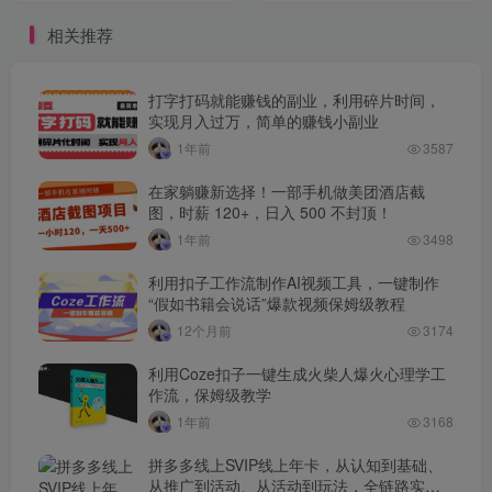
作技能
相关推荐
打字打码就能赚钱的副业，利用碎片时间，
实现月入过万，简单的赚钱小副业
1年前
3587
在家躺赚新选择！一部手机做美团酒店截
图，时薪 120+，日入 500 不封顶！
1年前
3498
利用扣子工作流制作AI视频工具，一键制作
“假如书籍会说话”爆款视频保姆级教程
12个月前
3174
利用Coze扣子一键生成火柴人爆火心理学工
作流，保姆级教学
1年前
3168
拼多多线上SVIP线上年卡，从认知到基础、
从推广到活动、从活动到玩法，全链路实战