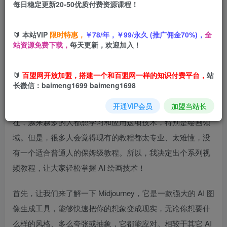
每日稳定更新20-50优质付费资源课程！
您当前未登录！建议登陆后购买，可保存购买订单
🔰 本站VIP
限时特惠，
￥78/年，￥99/永久 (推广佣金70%)，
全
站资源免费下载，
每天更新，欢迎加入！
🔰
百盟网开放加盟，搭建一个和百盟网一样的知识付费平台，
站
长微信：baimeng1699 baimeng1698
开场引入
开通VIP会员
加盟当站长
你听说过 AI 生成艺术吗？这可是最近最火的话题之一！现
在，越来越多的人都想学习和应用这项技术，特别是绘画领
域。但是，很多人会觉得现有的教程都太专业、太难懂，没
有一个适合普通人的保姆级教程。所以，我决定出个系列视
频教程，让大家轻松掌握 AI 绘画技术！
首先，让我们来了解一下 Midjourney，它是一款强大的 AI 图
像生成工具，能够快速把你的想象变成现实，无论你想要什
么样的风格、多么夸张或抽象，它都能应对。相较于其它 AI