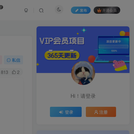
盟
发布
开通会员
私信
813
2
Hi！请登录
登录
注册