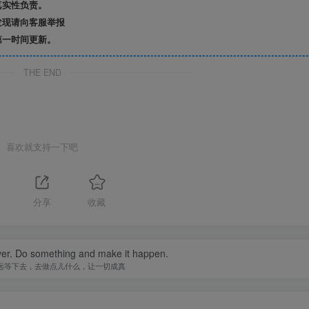
真实性负责。
发现请向客服举报
第一时间更新。
THE END
喜欢就支持一下吧
分享
收藏
ever. Do something and make it happen.
远等下去，去做点儿什么，让一切成真