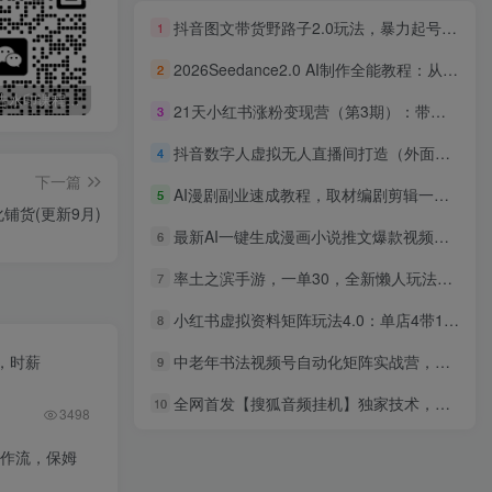
抖音图文带货野路子2.0玩法，暴力起号，单日收益500+，小白也可轻松上手！
1
2026Seedance2.0 AI制作全能教程：从小说创作到成片，批量生成全流程拆解
2
最新无广告水印课程资源 长期更新
免费投稿专区，先看要求在投稿！！！
打字打码就能赚钱的副业，利用碎片时间，实现月入过万，简单的赚钱小副业
21天小红书涨粉变现营（第3期）：带你掌握小红书爆款玩法，月赚10W+秘密
3
抖音数字人虚拟无人直播间打造（外面收费6000）
4
下一篇
AI漫剧副业速成教程，取材编剧剪辑一站式教学；快速上手实现内容变现接单增收
5
铺货(更新9月)
最新AI一键生成漫画小说推文爆款视频，几分钟一条原创视频，简单轻松日入5000+
6
率土之滨手游，一单30，全新懒人玩法，小白一部手机无脑操作，日入3000+轻轻松松
7
小红书虚拟资料矩阵玩法4.0：单店4带1玩法，操作模式+全新配套软件，被动月收入1万+
8
，时薪
中老年书法视频号自动化矩阵实战营，一套自动化流程玩转中老年书法视频号矩阵
9
全网首发【搜狐音频挂机】独家技术，项目红利期，可矩阵可放大，稳定月入8000+
10
3498
工作流，保姆