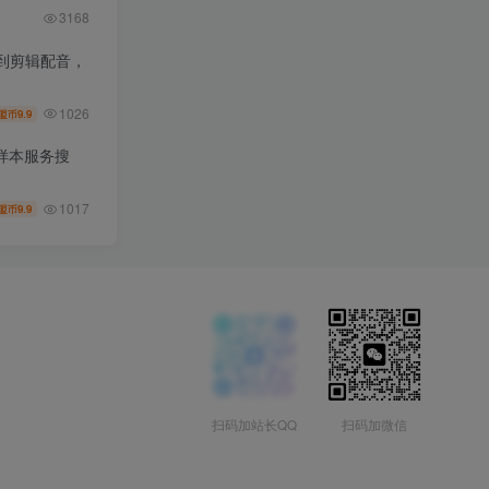
3168
到剪辑配音，
1026
9.9
盟币
样本服务搜
1017
9.9
盟币
扫码加站长QQ
扫码加微信