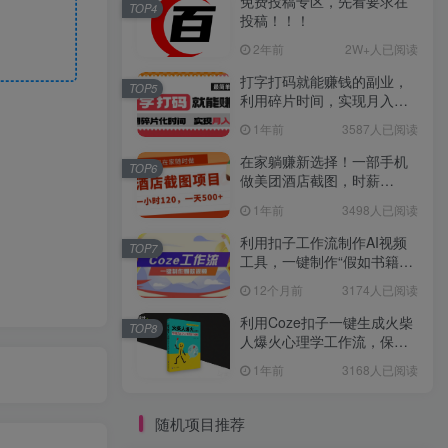
免费投稿专区，先看要求在
TOP4
投稿！！！
2年前
2W+人已阅读
打字打码就能赚钱的副业，
TOP5
利用碎片时间，实现月入过
万，简单的赚钱小副业
1年前
3587人已阅读
在家躺赚新选择！一部手机
TOP6
做美团酒店截图，时薪
120+，日入 500 不封顶！
1年前
3498人已阅读
利用扣子工作流制作AI视频
TOP7
工具，一键制作“假如书籍会
说话”爆款视频保姆级教程
12个月前
3174人已阅读
利用Coze扣子一键生成火柴
TOP8
人爆火心理学工作流，保姆
级教学
1年前
3168人已阅读
随机项目推荐