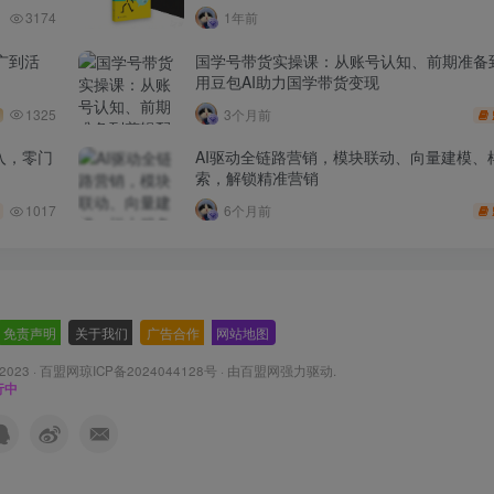
3174
1年前
广到活
国学号带货实操课：从账号认知、前期准备
用豆包AI助力国学带货变现
1325
3个月前
入，零门
AI驱动全链路营销，模块联动、向量建模、
索，解锁精准营销
1017
6个月前
免责声明
-
关于我们
-
广告合作
-
网站地图
 2023 ·
百盟网琼ICP备2024044128号
· 由
百盟网
强力驱动.
行中