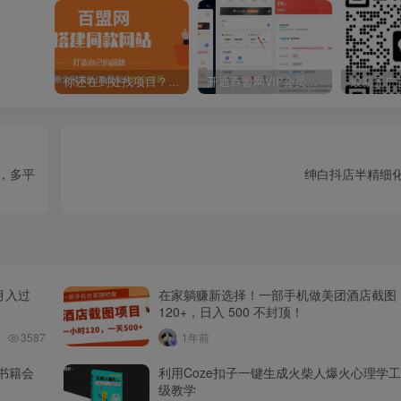
你还在到处找项目？还在当韭菜？我靠卖项目一个月收入5万+，曾经我也是个失败者。
开通百盟网VIP会员，尊享全站资源免费下载，享70%的推广提成！！【限时五折优惠】
，多平
绅白抖店半精细化
月入过
在家躺赚新选择！一部手机做美团酒店截图
120+，日入 500 不封顶！
3587
1年前
书籍会
利用Coze扣子一键生成火柴人爆火心理学
级教学