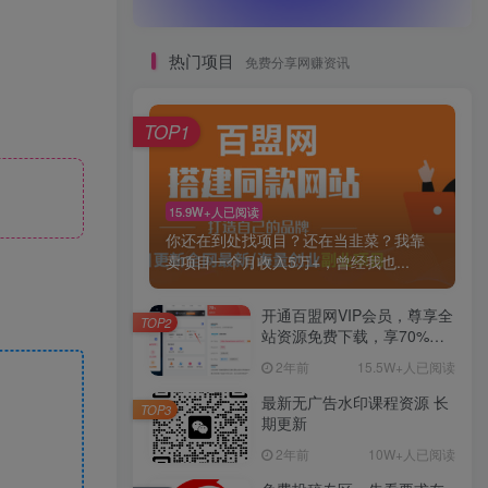
热门项目
免费分享网赚资讯
TOP1
15.9W+人已阅读
你还在到处找项目？还在当韭菜？我靠
卖项目一个月收入5万+，曾经我也...
开通百盟网VIP会员，尊享全
TOP2
站资源免费下载，享70%的
推广提成！！【限时五折优
2年前
15.5W+人已阅读
惠】
最新无广告水印课程资源 长
TOP3
期更新
2年前
10W+人已阅读