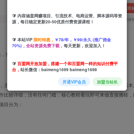
立即
🔰 内容涵盖网赚项目、引流技术、电商运营、脚本源码等资
您当前未登录！建议登陆后购买，可保
源，每日稳定更新20-50优质付费资源课程！
🔰 本站VIP
限时特惠，
￥78/年，￥99/永久 (推广佣金
70%)，
全站资源免费下载，
每天更新，欢迎加入！
🔰
百盟网开放加盟，搭建一个和百盟网一样的知识付费平
台，
站长微信：baimeng1699 baimeng1698
开通VIP会员
加盟当站长
，主要是在今日头条里发布文章或者微头条撸首发收益的，基本
作比较详细，没有任何门槛，核心教程看玩即可来做直接搬砖，
项目分为：