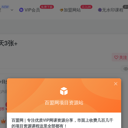
NEW
免费下载
日入2K
加
程
VIP会员
加盟网站
无水印课程
3张+
关注
今日头条撸首发玩法，操作简单，新人一天3张+
此内容为付费阅读，请付费后查看
9.9
百盟网项目资源站
盟币
百盟网 | 专注优质VIP网课资源分享，市面上收费几百几千
免费
免费
黄金会员
超级会员
的项目资源课程这里全部都有！