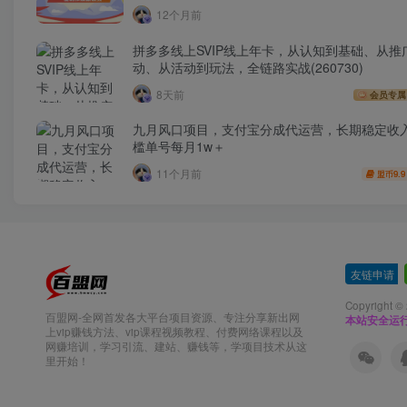
12个月前
拼多多线上SVIP线上年卡，从认知到基础、从推
动、从活动到玩法，全链路实战(260730)
8天前
会员专属
九月风口项目，支付宝分成代运营，长期稳定收
槛单号每月1w＋
11个月前
9.9
盟币
友链申请
-
Copyright ©
百盟网-全网首发各大平台项目资源、专注分享新出网
本站安全运
上vip赚钱方法、vip课程视频教程、付费网络课程以及
网赚培训，学习引流、建站、赚钱等，学项目技术从这
里开始！