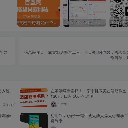
你还在到处找项目？还在当韭菜？我靠卖项目一个月收入5万+，曾经我也是个失败者。
开通百盟网VIP会员，尊享全站资源免费下载，享70%的推广提成！！【限时五折优惠】
能力
信息差项目，靠卖混剪搬运工具，单日变现4位数，需求量
作简单，
月入过
在家躺赚新选择！一部手机做美团酒店截图
120+，日入 500 不封顶！
3587
1年前
书籍会
利用Coze扣子一键生成火柴人爆火心理学
级教学