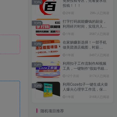
免费投稿专区，先看要求在
TOP4
投稿！！！
2年前
2W+人已阅读
打字打码就能赚钱的副业，
TOP5
利用碎片时间，实现月入过
万，简单的赚钱小副业
1年前
3587人已阅读
在家躺赚新选择！一部手机
TOP6
做美团酒店截图，时薪
120+，日入 500 不封顶！
1年前
3497人已阅读
利用扣子工作流制作AI视频
TOP7
工具，一键制作“假如书籍会
说话”爆款视频保姆级教程
12个月前
3174人已阅读
利用Coze扣子一键生成火柴
TOP8
人爆火心理学工作流，保姆
级教学
1年前
3168人已阅读
随机项目推荐