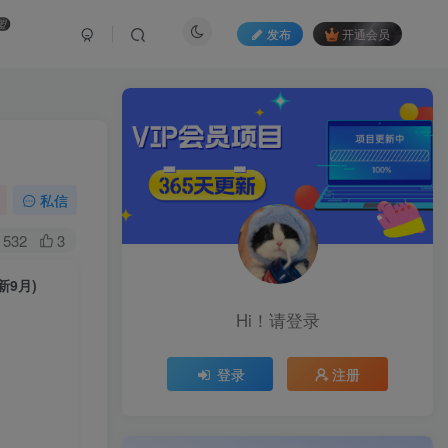
盟
发布
开通会员
私信
532
3
9月)
Hi！请登录
登录
注册