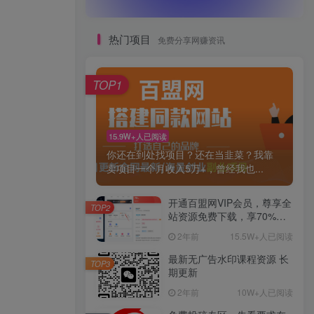
热门项目
免费分享网赚资讯
TOP1
15.9W+人已阅读
你还在到处找项目？还在当韭菜？我靠
卖项目一个月收入5万+，曾经我也...
开通百盟网VIP会员，尊享全
TOP2
站资源免费下载，享70%的
推广提成！！【限时五折优
2年前
15.5W+人已阅读
惠】
最新无广告水印课程资源 长
TOP3
期更新
2年前
10W+人已阅读