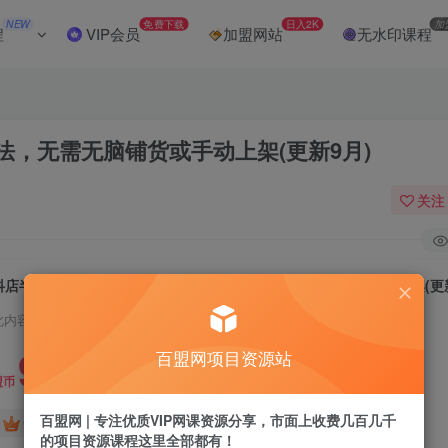
NEW
免费下载
日入2K
加
程
VIP会员
加盟网站
无水印课程
，无需无脑铺货或手动上架(更新9月)
关注
抖店半精细化铺货，截流预判选品核心玩法，无需无脑铺货或手动上架(更新
此内容为付费阅读，请付费后查看
9.9
百盟网项目资源站
盟币
百盟网 | 专注优质VIP网课资源分享，市面上收费几百几千
免费
免费
黄金会员
超级会员
的项目资源课程这里全部都有！