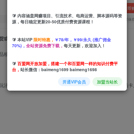
立即
🔰 内容涵盖网赚项目、引流技术、电商运营、脚本源码等资
您当前未登录！建议登陆后购买，可保
源，每日稳定更新20-50优质付费资源课程！
货或手动上架（更新9月）
🔰 本站VIP
限时特惠，
￥78/年，￥99/永久 (推广佣金
70%)，
全站资源免费下载，
每天更新，欢迎加入！
🔰
百盟网开放加盟，搭建一个和百盟网一样的知识付费平
台，
站长微信：baimeng1699 baimeng1698
开通VIP会员
加盟当站长
玩法，无需无脑铺货或手动上架，从同行店铺、短视频、商品卡