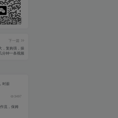
最新无广告水印课程资源 长期更新
免费投稿专区，先看要求在投稿！！！
打字打码就能赚钱的副业，利用碎片时间，实现月入过万，简单的赚钱小副业
下一篇
大，复购强，操
几分钟一条视频
，时薪
3497
工作流，保姆