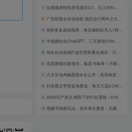
短视频表情包变现项目3.0，日入500+，新手小白轻松上手（教程+资料）
1
广告联盟全自动挂机 稳定运行两年之久，单机单日收益500+新手小白轻松玩转
2
AI拼多多虚拟电商，单店铺轻松月入1W+，可多店铺矩阵
3
中视频结合ChatGPT，三天变现3100，人人可做 玩法思路实操教学！
4
AI全自动游戏打金扫货和量化项目：日入10张，稳定运行三年的老项目！【揭秘】
5
迅雷搜索拉新项目，最高16每单！不限量级人人可冲，零门槛上手(更新0731)
6
六大豆包AI修图指令全公开：高清画质逼真细节一键生成，每张图都像专业场地实拍大片
7
抖音图文带货蓝海赛道，每天只花2小时，小白轻松过万
8
2024坑产算法 模型下的打款逻辑：618最新玩法（10节课）
9
视频号独家玩法，老年养生赛道，无脑搬运爆款视频，日入1000+
10