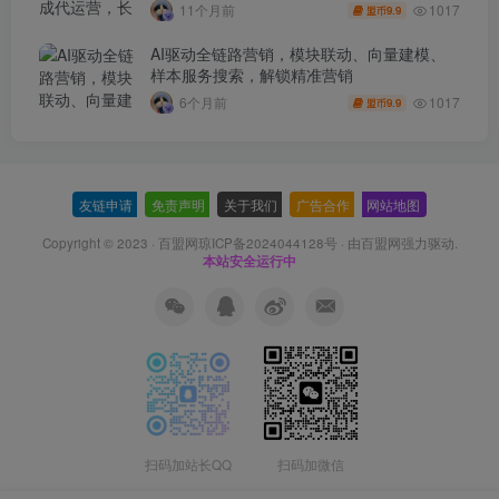
1017
11个月前
9.9
盟币
AI驱动全链路营销，模块联动、向量建模、
样本服务搜索，解锁精准营销
1017
6个月前
9.9
盟币
友链申请
-
免责声明
-
关于我们
-
广告合作
-
网站地图
Copyright © 2023 ·
百盟网琼ICP备2024044128号
· 由
百盟网
强力驱动.
本站安全运行中
扫码加站长QQ
扫码加微信