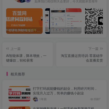
如果我们相信明天会更好，今天就能承受艰辛
你还在到处找项目？还在当韭菜？我靠卖项目一个月收入5万+，曾经我也是个失败者。
开通百盟网VIP会员，尊享全站资源免费下载，享70%的推广提成！！【限时五折优惠】
上一篇
下一篇
Ai智能体课，降本增效，一
淘宝直播运营培训-零基础学
键爆款，轻松获客
会直播卖货
相关推荐
打字打码就能赚钱的副业，利用碎片时间，
实现月入过万，简单的赚钱小副业
1年前
3587
在家躺赚新选择！一部手机做美团酒店截