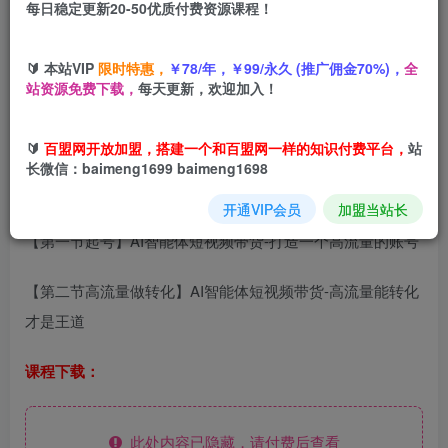
每日稳定更新20-50优质付费资源课程！
您当前未登录！建议登陆后购买，可保存购买订单
🔰 本站VIP
限时特惠，
￥78/年，￥99/永久 (推广佣金70%)，
全
站资源免费下载，
每天更新，欢迎加入！
AI智能体短视频带货，让更多带货创业者更简单更直接
🔰
百盟网开放加盟，搭建一个和百盟网一样的知识付费平台，
站
长微信：baimeng1699 baimeng1698
课程内容：
开通VIP会员
加盟当站长
【第一节起号】AI智能体短视频带货-打造一个高流量的账号
【第二节高流量做转化】AI智能体短视频带货-高流量能转化
才是王道
课程下载：
此处内容已隐藏，请付费后查看