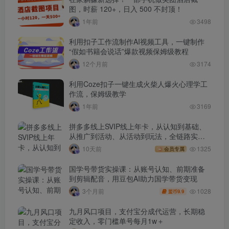
图，时薪 120+，日入 500 不封顶！
1年前
3498
利用扣子工作流制作AI视频工具，一键制作
“假如书籍会说话”爆款视频保姆级教程
12个月前
3174
利用Coze扣子一键生成火柴人爆火心理学工
作流，保姆级教学
1年前
3169
拼多多线上SVIP线上年卡，从认知到基础、
从推广到活动、从活动到玩法，全链路实战
(260730)
10天前
1325
会员专属
国学号带货实操课：从账号认知、前期准备
到剪辑配音，用豆包AI助力国学带货变现
1028
3个月前
9.9
盟币
九月风口项目，支付宝分成代运营，长期稳
定收入，零门槛单号每月1w＋