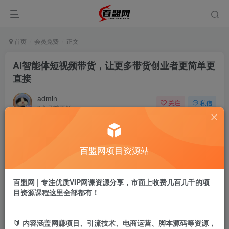
首页
会员免费
正文
AI智能体短视频带货，让更多带货创业者更简单更
直接
admin
关注
私信
9个月前更新
682
13
付费阅读
百盟网项目资源站
AI智能体短视频带货，让更多带货创业者更简单更直接
此内容为付费阅读，请付费后查看
9.9
百盟网 | 专注优质VIP网课资源分享，市面上收费几百几千的项
盟币
目资源课程这里全部都有！
免费
免费
黄金会员
超级会员
🔰 内容涵盖网赚项目、引流技术、电商运营、脚本源码等资源，
立即购买