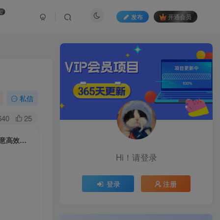
盟
发布
开通会员
私信
640
25
AIGC海报版式设计课：深耕字体排版设计逻辑，搭配海量素材课件实现创意高效落地
Hi！请登录
登录
注册