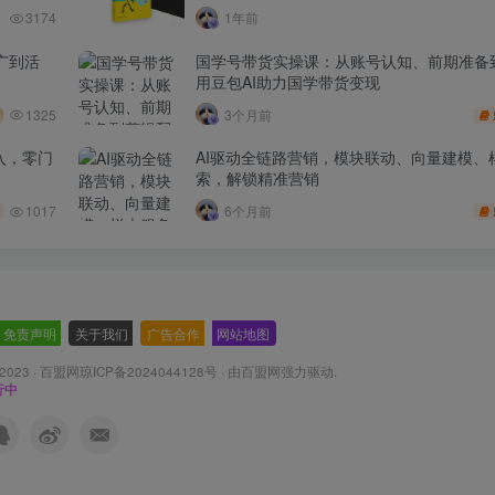
3174
1年前
广到活
国学号带货实操课：从账号认知、前期准备
用豆包AI助力国学带货变现
1325
3个月前
入，零门
AI驱动全链路营销，模块联动、向量建模、
索，解锁精准营销
1017
6个月前
免责声明
-
关于我们
-
广告合作
-
网站地图
 2023 ·
百盟网琼ICP备2024044128号
· 由
百盟网
强力驱动.
行中