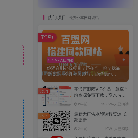
热门项目
免费分享网赚资讯
TOP1
15.9W+人已阅读
你还在到处找项目？还在当韭菜？我靠
卖项目一个月收入5万+，曾经我也...
开通百盟网VIP会员，尊享全
TOP2
站资源免费下载，享70%的
推广提成！！【限时五折优
2年前
15.5W+人已阅读
惠】
最新无广告水印课程资源 长
TOP3
期更新
2年前
10W+人已阅读