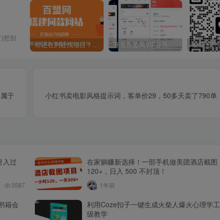
们想别
你还在到处找项目？还在当韭菜？我靠卖项目一个月收入5万+，曾经我也是个失败者。
开通百盟网VIP会员，尊享全站资源免费下载，享70%的推广提成！！【限时五折优惠】
造属于
小红书卖电影风格提示词，客单价29，50多天卖了790
月入过
在家躺赚新选择！一部手机做美团酒店截图
120+，日入 500 不封顶！
3587
1年前
书籍会
利用Coze扣子一键生成火柴人爆火心理学
级教学