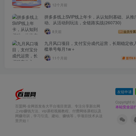
12个月前
拼多多线上SVIP线上年卡，从认知到基础、从推
动、从活动到玩法，全链路实战(260730)
8天前
会员专属
九月风口项目，支付宝分成代运营，长期稳定收
槛单号每月1w＋
11个月前
9.9
盟币
友链申请
-
Copyright ©
百盟网-全网首发各大平台项目资源、专注分享新出网
本站安全运
上vip赚钱方法、vip课程视频教程、付费网络课程以及
网赚培训，学习引流、建站、赚钱等，学项目技术从这
里开始！