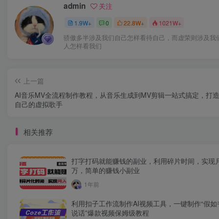
admin
关注
1.9W+
0
22.8W+
1021W+
骄傲多半涉及我们自己怎样看待自己，而虚荣则涉及我
人怎样看我们
上一篇
AI音乐MV全流程制作教程，从音乐生成到MV剪辑一站式搞定，打
自己的虚拟歌手
相关推荐
打字打码就能赚钱的副业，利用碎片时间，实现
万，简单的赚钱小副业
1年前
利用扣子工作流制作AI视频工具，一键制作“假如
说话”爆款视频保姆级教程