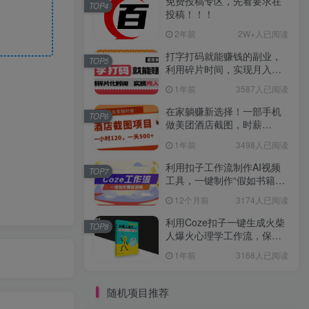
免费投稿专区，先看要求在
TOP4
投稿！！！
2年前
2W+人已阅读
打字打码就能赚钱的副业，
TOP5
利用碎片时间，实现月入过
万，简单的赚钱小副业
1年前
3587人已阅读
在家躺赚新选择！一部手机
TOP6
做美团酒店截图，时薪
120+，日入 500 不封顶！
1年前
3498人已阅读
利用扣子工作流制作AI视频
TOP7
工具，一键制作“假如书籍会
说话”爆款视频保姆级教程
12个月前
3174人已阅读
利用Coze扣子一键生成火柴
TOP8
人爆火心理学工作流，保姆
级教学
1年前
3168人已阅读
随机项目推荐