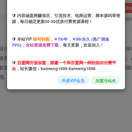
立即
🔰 内容涵盖网赚项目、引流技术、电商运营、脚本源码等资
您当前未登录！建议登陆后购买，可保
源，每日稳定更新20-50优质付费资源课程！
🔰 本站VIP
限时特惠，
￥78/年，￥99/永久 (推广佣金
70%)，
全站资源免费下载，
每天更新，欢迎加入！
门与设计师进阶需求，系统化讲解字体选型、文字排版、版式构图
具快速生成创意灵感、优化画面细节的实用技法，拆解电商、活动
🔰
百盟网开放加盟，搭建一个和百盟网一样的知识付费平
套课件，方便课后反复练习。从基础排版规则到高阶创意构思循
台，
站长微信：baimeng1699 baimeng1698
感。
开通VIP会员
加盟当站长