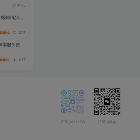
3168
到剪辑配音，
1027
9.9
盟币
样本服务搜
1017
9.9
盟币
扫码加站长QQ
扫码加微信