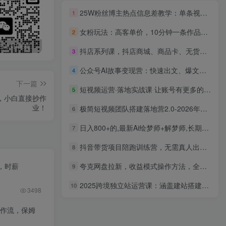
25W粉丝博主热点信息差教学：单条视频660万到1000万播放，熬夜做完醒来就是爆款
1
女粉玩法：高客单价，10分钟一条作品，日入1k+操作简单，手机就可以
2
最新无广告水印课程资源 长期更新
免费投稿专区，先看要求在投稿！！！
打字打码就能赚钱的副业，利用碎片时间，实现月入过万，简单的赚钱小副业
抖店系列课，抖店商城、商品卡、无货源等玩法
3
公众号AI故事变现营：快速出文、爆文生成、流量收益，5分钟出一篇爆文故事
4
下一篇
短视频运营·落地实战课 让账号有更多的流量（短视频流量+带货出单实操）
5
单，小白直接抄作
业！
极简短视频团队搭建落地营2.0-2026年线下课，适合做短视频、运营、团队搭建的朋友，直接上手
6
日入800+的,最新Ai绘梦师+解梦师,长期稳定项目【内附软件+保姆级教程】
7
抖音带货项目陪跑训练营，无需真人出镜，新手照着操作就能产出带货短视频
8
，时薪
夸克网盘拉新，收益模式操作方法，全ZD收益才是我们的归宿
9
2025跨境独立站运营课：涵盖建站搭建、流量获取、转化优化三大核心模块
10
3498
工作流，保姆