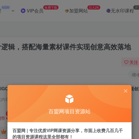
NEW
免费下载
日入2K
加
程
VIP会员
加盟网站
无水印课程
计逻辑，搭配海量素材课件实现创意高效落地
关注
此内容为付费阅读，请付费后查看
9.9
百盟网项目资源站
盟币
百盟网 | 专注优质VIP网课资源分享，市面上收费几百几千
免费
免费
黄金会员
超级会员
的项目资源课程这里全部都有！