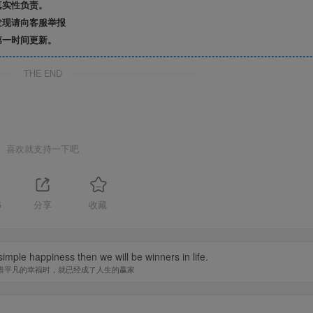
真实性负责。
发现请向客服举报
第一时间更新。
THE END
喜欢就支持一下吧
5
分享
收藏
imple happiness then we will be winners in life.
惜平凡的幸福时，就已经成了人生的赢家