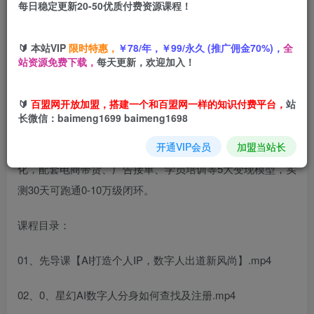
每日稳定更新20-50优质付费资源课程！
您当前未登录！建议登陆后购买，可保存购买订单
🔰 本站VIP
限时特惠，
￥78/年，￥99/永久 (推广佣金70%)，
全
站资源免费下载，
每天更新，欢迎加入！
🔰
百盟网开放加盟，搭建一个和百盟网一样的知识付费平台，
站
长微信：baimeng1699 baimeng1698
本课以“星幻AI数字人”为技术底座，系统输出个人IP打造五部
开通VIP会员
加盟当站长
曲：克隆分身→内容流量→背书信任→多元变现→数据优
化，配套电商带货、广告接单、学员培训等5大变现模型，实
测30天可跑通0-10万级闭环。
课程目录：
01、先导课【AI打造个人IP，数字人出道新风尚】.mp4
02、0、星幻AI数字人分身如何查找及注册.mp4