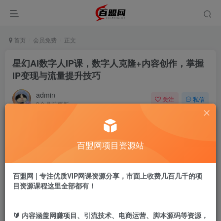
首页
会员免费
正文
星幻AI数字人IP课，数字人克隆+内容创作，掌握
IP变现与流量提升技巧
admin
关注
私信
9个月前更新
417
3
付费阅读
百盟网项目资源站
星幻AI数字人IP课，数字人克隆+内容创作，掌握IP变现与流量提升技巧
此内容为付费阅读，请付费后查看
9.9
百盟网 | 专注优质VIP网课资源分享，市面上收费几百几千的项
盟币
目资源课程这里全部都有！
免费
免费
黄金会员
超级会员
🔰 内容涵盖网赚项目、引流技术、电商运营、脚本源码等资源，
立即购买