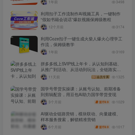
1年前
3498
利用扣子工作流制作AI视频工具，一键制作
“假如书籍会说话”爆款视频保姆级教程
12个月前
3174
利用Coze扣子一键生成火柴人爆火心理学工
作流，保姆级教学
1年前
3169
拼多多线上SVIP线上年卡，从认知到基础、
从推广到活动、从活动到玩法，全链路实战
(260730)
11天前
1325
会员专属
国学号带货实操课：从账号认知、前期准备
到剪辑配音，用豆包AI助力国学带货变现
1029
3个月前
9.9
盟币
AI驱动全链路营销，模块联动、向量建模、
样本服务搜索，解锁精准营销
1017
6个月前
9.9
盟币