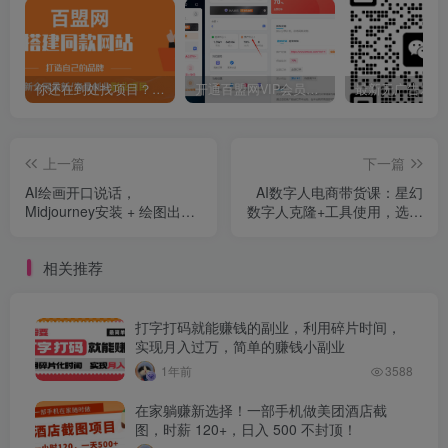
你还在到处找项目？还在当韭菜？我靠卖项目一个月收入5万+，曾经我也是个失败者。
开通百盟网VIP会员，尊享全站资源免费下载，享70%的推广提成！！【限时五折优惠】
上一篇
下一篇
AI绘画开口说话，
AI数字人电商带货课：星幻
Midjourney安装 + 绘图出
数字人克隆+工具使用，选品
图，小和尚修图、换衣与说
剪辑与橱窗开通
话视频制作
相关推荐
打字打码就能赚钱的副业，利用碎片时间，
实现月入过万，简单的赚钱小副业
1年前
3588
在家躺赚新选择！一部手机做美团酒店截
图，时薪 120+，日入 500 不封顶！