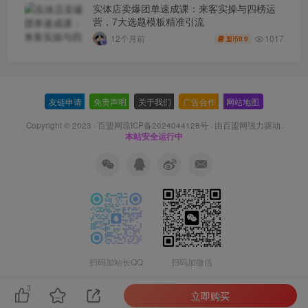
实体店卖爆团单速成课：来客实操与四榜运
营，7大选题模板精准引流
1017
12个月前
9.9
盟币
友链申请
-
免责声明
-
关于我们
-
广告合作
-
网站地图
Copyright © 2023 ·
百盟网琼ICP备2024044128号
· 由
百盟网
强力驱动.
本站安全运行中
扫码加站长QQ
扫码加微信
3
立即购买