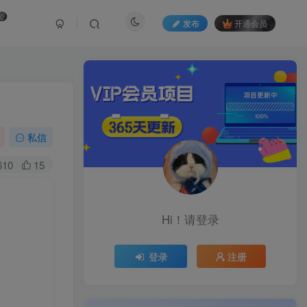
盟
发布
开通会员
私信
610
15
Hi！请登录
登录
注册