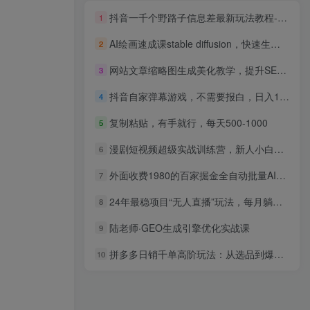
抖音一千个野路子信息差最新玩法教程-变现＋引流的玩法具体拆解
1
AI绘画速成课stable diffusion，快速生成高品质设计图稿、B端设计3D图标
2
网站文章缩略图生成美化教学，提升SEO优化（教程+程序）
3
抖音自家弹幕游戏，不需要报白，日入1000+
4
复制粘贴，有手就行，每天500-1000
5
漫剧短视频超级实战训练营，新人小白到漫剧制作大师
6
外面收费1980的百家掘金全自动批量AI改写文章发布软件，号称日入800+【永久脚本+使用教程】
7
24年最稳项目“无人直播”玩法，每月躺赚6000+，有手就会，新手福音
8
陆老师·GEO生成引擎优化实战课
9
拼多多日销千单高阶玩法：从选品到爆款打造的完整运营链路(8月更新
10