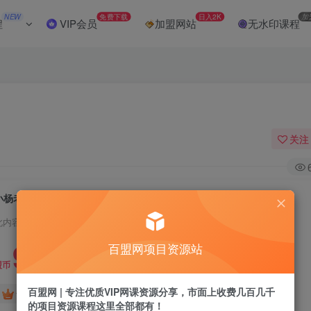
NEW
免费下载
日入2K
加
程
VIP会员
加盟网站
无水印课程
关注
小杨老师·TikTok全链路变现实操课程
此内容为付费阅读，请付费后查看
9.9
百盟网项目资源站
盟币
百盟网 | 专注优质VIP网课资源分享，市面上收费几百几千
免费
免费
黄金会员
超级会员
的项目资源课程这里全部都有！