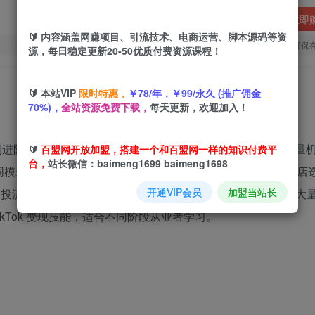
立即
🔰 内容涵盖网赚项目、引流技术、电商运营、脚本源码等资
您当前未登录！建议登陆后购买，可保
源，每日稳定更新20-50优质付费资源课程！
🔰 本站VIP
限时特惠，
￥78/年，￥99/永久 (推广佣金
70%)，
全站资源免费下载，
每天更新，欢迎加入！
础到进阶覆盖全面。首章拆解变现方式与盈利模型，分析全球流量
🔰
百盟网开放加盟，搭建一个和百盟网一样的知识付费平
台，
站长微信：baimeng1699 baimeng1698
 不同模式打法。后续章节聚焦实操，涵盖账号搭建、独立站与小店
开通VIP会员
加盟当站长
P 及投流实操，另有 DIY 产品专题与多平台建站教程。课程结合大
kTok 变现技能，适合不同阶段从业者学习。