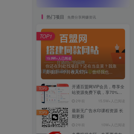
热门项目
免费分享网赚资讯
TOP1
15.9W+人已阅读
你还在到处找项目？还在当韭菜？我靠
卖项目一个月收入5万+，曾经我也...
开通百盟网VIP会员，尊享全
TOP2
站资源免费下载，享70%的
推广提成！！【限时五折优
2年前
15.5W+人已阅读
惠】
最新无广告水印课程资源 长
TOP3
期更新
2年前
10W+人已阅读