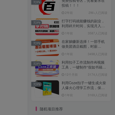
免费投稿专区，先看要求在
TOP4
投稿！！！
2年前
2W+人已阅读
打字打码就能赚钱的副业，
TOP5
利用碎片时间，实现月入过
万，简单的赚钱小副业
1年前
3587人已阅读
在家躺赚新选择！一部手机
TOP6
做美团酒店截图，时薪
120+，日入 500 不封顶！
1年前
3498人已阅读
利用扣子工作流制作AI视频
TOP7
工具，一键制作“假如书籍会
说话”爆款视频保姆级教程
12个月前
3174人已阅读
利用Coze扣子一键生成火柴
TOP8
人爆火心理学工作流，保姆
级教学
1年前
3169人已阅读
随机项目推荐