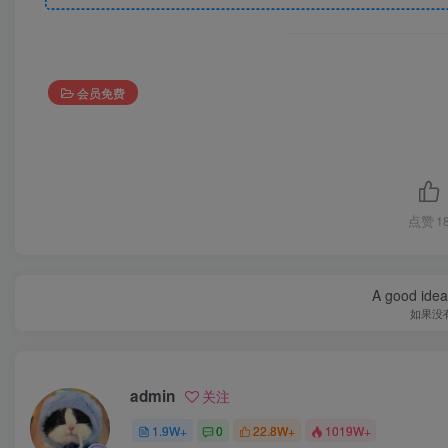
会员免费
点赞
1
A good idea 
如果没
admin
关注
1.9W+
0
22.8W+
1019W+