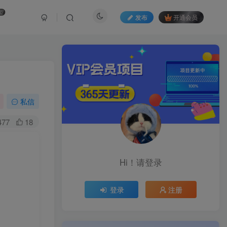
盟
发布
开通会员
私信
477
18
Hi！请登录
登录
注册