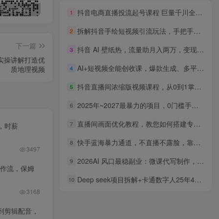
最新无广告水印课程资源 长期更新
免费投稿专区，先看要求在投稿！！！
打字打码就能赚钱的副业，利用碎片时间，实现月入过万，简单的赚钱小副业
抖音电商直播投流起号课程 巨量千川全流程投放+小店随心推全流程+起号方式
1
拆解抖音手绘短视频引流玩法，手把手教你制作手绘视频，起号引流两不误
2
下一篇
抖音 AI 壁纸热，流量助月入两万，变现潮汹涌！
3
实操讲解打造优
AI+短视频全能创收课，爆款生成、多平台运营、10+变现玩法，新手月入过万
质地理视频
4
抖音直播间浓缩版视频课程，从0到1掌握直播间流量获取、转化留人、团队协作的全链路能力
5
2025年~2027最暴力的项目，0门槛手机躺赚项目，长期可操作，正规项目，暴力玩法，有手就行，只要做当天就有收益，无脑轻松日500+，项目可单打可矩阵
6
直播间画面优化教程，教您如何搭建专业的直播间
7
，时薪
快手蓝海暴力通道，不直播不露脸，靠二维码轻松月入1W+，操作简单易上手
8
3497
2026AI 风口最稳副业：微课代写制作，一单 500+，人人可做的蓝海项目
9
工作流，保姆
Deep seek项目拆解+卡通数字人25年4月新玩法日引200+创业粉十分钟一条混剪日稳定四位数变现！
10
3168
到剪辑配音，