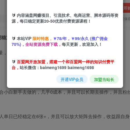
立即
🔰 内容涵盖网赚项目、引流技术、电商运营、脚本源码等资
您当前未登录！建议登陆后购买，可保
源，每日稳定更新20-50优质付费资源课程！
期稳定项目
🔰 本站VIP
限时特惠，
￥78/年，￥99/永久 (推广佣金
70%)，
全站资源免费下载，
每天更新，欢迎加入！
🔰
百盟网开放加盟，搭建一个和百盟网一样的知识付费平
台，
站长微信：baimeng1699 baimeng1698
开通VIP会员
加盟当站长
合小白新手去做的，几乎0成本，并且可以长期去操作，并且粉
人单日已经稳定在6张+，并且可以放大矩阵去操作，收益跟自身