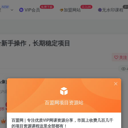
NEW
免费下载
日入2K
加
程
VIP会员
加盟网站
无水印课程
合新手操作，长期稳定项目
关注
头像玄学赛道，自带流量，月入2W，适合新手操作，长期稳定项目
此内容为付费阅读，请付费后查看
9.9
百盟网项目资源站
盟币
百盟网 | 专注优质VIP网课资源分享，市面上收费几百几千
免费
免费
黄金会员
超级会员
的项目资源课程这里全部都有！