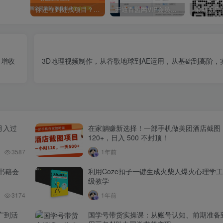
你还在到处找项目？还在当韭菜？我靠卖项目一个月收入5万+，曾经我也是个失败者。
开通百盟网VIP会员，尊享全站资源免费下载，享70%的推广提成！！【限时五折优惠】
月增收
3D地理视频制作，从谷歌地球到AE运用，从基础到高阶，
月入过
在家躺赚新选择！一部手机做美团酒店截图
120+，日入 500 不封顶！
3587
1年前
书籍会
利用Coze扣子一键生成火柴人爆火心理学
级教学
3174
1年前
广到活
国学号带货实操课：从账号认知、前期准备