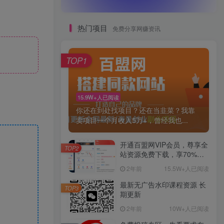
热门项目
免费分享网赚资讯
TOP1
15.9W+人已阅读
你还在到处找项目？还在当韭菜？我靠
卖项目一个月收入5万+，曾经我也...
开通百盟网VIP会员，尊享全
TOP2
站资源免费下载，享70%的
推广提成！！【限时五折优
2年前
15.5W+人已阅读
惠】
最新无广告水印课程资源 长
TOP3
期更新
2年前
10W+人已阅读