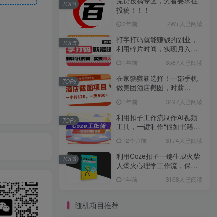
免费投稿专区，先看要求在
TOP4
投稿！！！
2年前
2W+人已阅读
打字打码就能赚钱的副业，
TOP5
利用碎片时间，实现月入过
万，简单的赚钱小副业
1年前
3587人已阅读
在家躺赚新选择！一部手机
TOP6
做美团酒店截图，时薪
120+，日入 500 不封顶！
1年前
3497人已阅读
利用扣子工作流制作AI视频
TOP7
工具，一键制作“假如书籍会
说话”爆款视频保姆级教程
12个月前
3174人已阅读
利用Coze扣子一键生成火柴
TOP8
人爆火心理学工作流，保姆
级教学
1年前
3168人已阅读
随机项目推荐