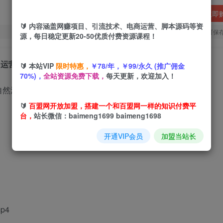
立即
🔰 内容涵盖网赚项目、引流技术、电商运营、脚本源码等资
您当前未登录！建议登陆后购买，可保
源，每日稳定更新20-50优质付费资源课程！
，运营、推广、打爆品、微付费
🔰 本站VIP
限时特惠，
￥78/年，￥99/永久 (推广佣金
70%)，
全站资源免费下载，
每天更新，欢迎加入！
🔰
百盟网开放加盟，搭建一个和百盟网一样的知识付费平
台，
站长微信：baimeng1699 baimeng1698
开通VIP会员
加盟当站长
p4