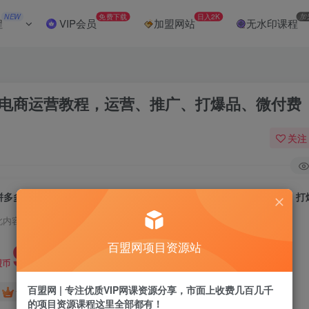
NEW
免费下载
日入2K
加
程
VIP会员
加盟网站
无水印课程
多电商运营教程，运营、推广、打爆品、微付费
关注
此内容为付费阅读，请付费后查看
9.9
百盟网项目资源站
盟币
百盟网 | 专注优质VIP网课资源分享，市面上收费几百几千
免费
免费
黄金会员
超级会员
的项目资源课程这里全部都有！