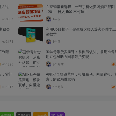
月入过
在家躺赚新选择！一部手机做美团酒店截图
120+，日入 500 不封顶！
3587
1年前
书籍会
利用Coze扣子一键生成火柴人爆火心理学
级教学
3174
1年前
广到活
国学号带货实操课：从账号认知、前期准备
用豆包AI助力国学带货变现
1325
3个月前
入，零门
AI驱动全链路营销，模块联动、向量建模、
索，解锁精准营销
1017
6个月前
免责声明
-
关于我们
-
广告合作
-
网站地图