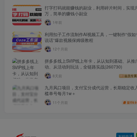
打字打码就能赚钱的副业，利用碎片时间，实现
万，简单的赚钱小副业
1年前
利用扣子工作流制作AI视频工具，一键制作“假如
说话”爆款视频保姆级教程
12个月前
拼多多线上SVIP线上年卡，从认知到基础、从推
动、从活动到玩法，全链路实战(260730)
8天前
会员专属
九月风口项目，支付宝分成代运营，长期稳定收
槛单号每月1w＋
11个月前
9.9
盟币
友链申请
-