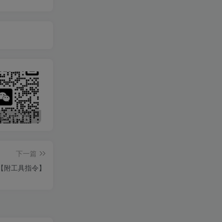
最新无广告水印课程资源 长期更新
免费投稿专区，先看要求在投稿！！！
打字打码就能赚钱的副业，利用碎片时间，实现月入过万，简单的赚钱小副业
下一篇
作【附工具指令】