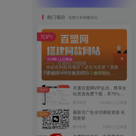
热门项目
免费分享网赚资讯
TOP1
15.9W+人已阅读
你还在到处找项目？还在当韭菜？我靠
卖项目一个月收入5万+，曾经我也...
开通百盟网VIP会员，尊享全
TOP2
站资源免费下载，享70%的
推广提成！！【限时五折优
2年前
15.5W+人已阅读
惠】
最新无广告水印课程资源 长
TOP3
期更新
2年前
10W+人已阅读