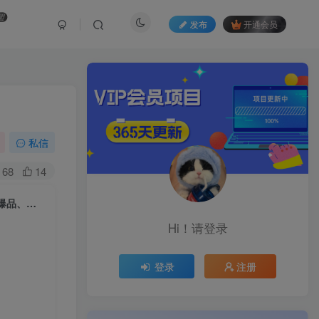
盟
发布
开通会员
私信
68
14
拼多多2025微付赛引爆自然流量，拼多多电商运营教程，运营、推广、打爆品、微付费
Hi！请登录
登录
注册