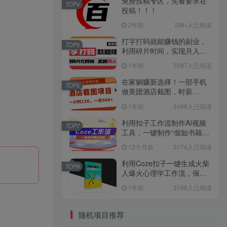
免费投稿专区，先看要求在
TOP4
投稿！！！
2年前
2W+人已阅读
打字打码就能赚钱的副业，
TOP5
利用碎片时间，实现月入过
万，简单的赚钱小副业
1年前
3587人已阅读
在家躺赚新选择！一部手机
TOP6
做美团酒店截图，时薪
120+，日入 500 不封顶！
1年前
3498人已阅读
利用扣子工作流制作AI视频
TOP7
工具，一键制作“假如书籍会
说话”爆款视频保姆级教程
12个月前
3174人已阅读
利用Coze扣子一键生成火柴
TOP8
人爆火心理学工作流，保姆
级教学
1年前
3168人已阅读
随机项目推荐