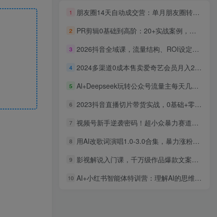
朋友圈14天自动成交营：单月朋友圈转化率提升50%，被动收入超3万元
1
PR剪辑0基础到高阶：20+实战案例，从剪辑小白到专业剪辑师的蜕变(63节课
2
2026抖音全域课，流量结构、ROI设定、起号路径，掌握平台新规下利润最大化
3
2024多渠道0成本售卖爱奇艺会员月入2W＋
4
Al+Deepseek玩转公众号流量主每天几分钟，操作简单0门槛多账号矩阵操作轻松月入过W
5
2023抖音直播切片带货实战，0基础+零资源+零经验
6
视频号新手逆袭密码！超小众暴力赛道，中老年人深信不疑，原创通过率拉满
7
用AI改歌词演唱1.0-3.0合集，暴力涨粉玩法，轻松过原创
8
影视解说入门课，千万级作品爆款文案，剪辑思路详解
9
AI+小红书智能体特训营：理解AI的思维方式才能真正驾驭它，月变现6位数
10