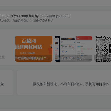
 harvest you reap but by the seeds you plant.
多少果实，而是要问自己今天播种了多少种子
星星
你还在到处找项目？还在当韭菜？我靠卖项目一个月收入5万+，曾经我也是个失败者。
开通百盟网VIP会员，尊享全站资源免费下载，享70%的推广提成！！【限时五折优惠】
现象
微头条AI新玩法，小白单日5张+，手机可矩阵操