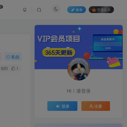
盟
发布
开通会员
私信
920
1
Hi！请登录
登录
注册