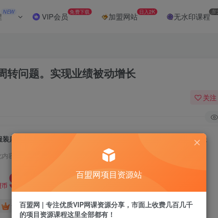
NEW
免费下载
日入2K
加
程
VIP会员
加盟网站
无水印课程
周转问题。实现业绩被动增长
关注
服装店营销闭环课：解决客流转化与库存周转问题。实现业绩被动增长
此内容为付费阅读，请付费后查看
9.9
百盟网项目资源站
盟币
百盟网 | 专注优质VIP网课资源分享，市面上收费几百几千
免费
免费
黄金会员
超级会员
的项目资源课程这里全部都有！