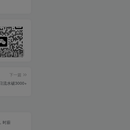
最新无广告水印课程资源 长期更新
免费投稿专区，先看要求在投稿！！！
打字打码就能赚钱的副业，利用碎片时间，实现月入过万，简单的赚钱小副业
下一篇
流水破3000+
，时薪