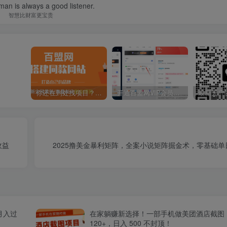
an is always a good listener.
智慧比财富更宝贵
你还在到处找项目？还在当韭菜？我靠卖项目一个月收入5万+，曾经我也是个失败者。
开通百盟网VIP会员，尊享全站资源免费下载，享70%的推广提成！！【限时五折优惠】
收益
2025撸美金暴利矩阵，全案小说矩阵掘金术，零基础单日
月入过
在家躺赚新选择！一部手机做美团酒店截图
120+，日入 500 不封顶！