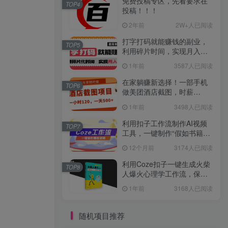
免费投稿专区，先看要求在
TOP4
投稿！！！
2年前
2W+人已阅读
打字打码就能赚钱的副业，
TOP5
利用碎片时间，实现月入过
万，简单的赚钱小副业
1年前
3587人已阅读
在家躺赚新选择！一部手机
TOP6
做美团酒店截图，时薪
120+，日入 500 不封顶！
1年前
3498人已阅读
利用扣子工作流制作AI视频
TOP7
工具，一键制作“假如书籍会
说话”爆款视频保姆级教程
12个月前
3174人已阅读
利用Coze扣子一键生成火柴
TOP8
人爆火心理学工作流，保姆
级教学
1年前
3168人已阅读
随机项目推荐