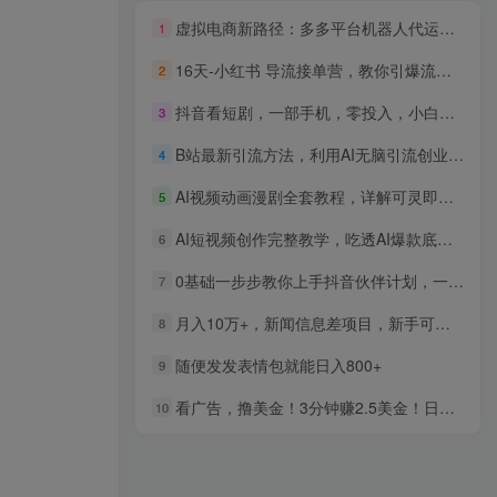
虚拟电商新路径：多多平台机器人代运营，轻松撬动1-5W月收入【揭秘】
1
16天-小红书 导流接单营，教你引爆流量，在小红书精准获客+转化成交
2
抖音看短剧，一部手机，零投入，小白轻松上手，简单易操作，一天1000+
3
B站最新引流方法，利用AI无脑引流创业粉，五分钟一条作品，矩阵高效日引300家精准创业粉
4
AI视频动画漫剧全套教程，详解可灵即梦Pika等七大平台，手把手教学零基础快速做视频
5
AI短视频创作完整教学，吃透AI爆款底层原理，配套即梦AI电脑端实操演示，快速产出优质内容
6
0基础一步步教你上手抖音伙伴计划，一天变现1444，看完直接可以上手实操
7
月入10万+，新闻信息差项目，新手可操作
8
随便发发表情包就能日入800+
9
看广告，撸美金！3分钟赚2.5美金！日入200美金不是梦！揭秘Google广告…
10