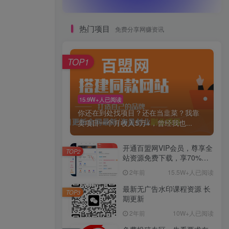
热门项目
免费分享网赚资讯
TOP1
15.9W+人已阅读
你还在到处找项目？还在当韭菜？我靠
卖项目一个月收入5万+，曾经我也...
开通百盟网VIP会员，尊享全
TOP2
站资源免费下载，享70%的
推广提成！！【限时五折优
2年前
15.5W+人已阅读
惠】
最新无广告水印课程资源 长
TOP3
期更新
2年前
10W+人已阅读