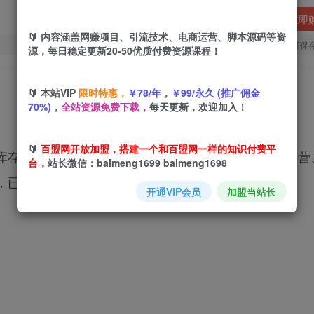
立即
🔰 内容涵盖网赚项目、引流技术、电商运营、脚本源码等资
您当前未登录！建议登陆后购买，可保
源，每日稳定更新20-50优质付费资源课程！
🔰 本站VIP
限时特惠，
￥78/年，￥99/永久 (推广佣金
70%)，
全站资源免费下载，
每天更新，欢迎加入！
🔰
百盟网开放加盟，搭建一个和百盟网一样的知识付费平
库存清理等方面，传授五卡思维、会员卡设计、社群运营
台，
站长微信：baimeng1699 baimeng1698
，已有众多学员通过课程实现业绩增长。
开通VIP会员
加盟当站长