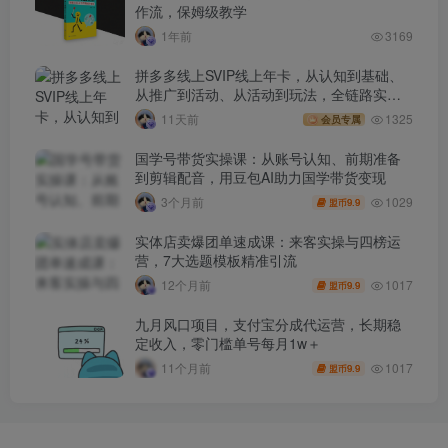
作流，保姆级教学
1年前
3169
拼多多线上SVIP线上年卡，从认知到基础、
从推广到活动、从活动到玩法，全链路实战
(260730)
11天前
1325
会员专属
国学号带货实操课：从账号认知、前期准备
到剪辑配音，用豆包AI助力国学带货变现
1029
3个月前
9.9
盟币
实体店卖爆团单速成课：来客实操与四榜运
营，7大选题模板精准引流
1017
12个月前
9.9
盟币
九月风口项目，支付宝分成代运营，长期稳
定收入，零门槛单号每月1w＋
1017
11个月前
9.9
盟币