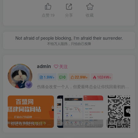
点赞
19
分享
收藏
Not afraid of people blocking, I'm afraid their surrender.
不怕万人阻挡，只怕自己投降
admin
关注
1.9W+
0
22.9W+
1024W+
伤痛会改变一个人，但爱最终总会让你找回最初的自己
你还在到处找项目？还在当韭菜？我靠卖项目一个月收入5万+，曾经我也是个失败者。
开通百盟网VIP会员，尊享全站资源免费下载，享70%的推广提成！！【限时五折优惠】