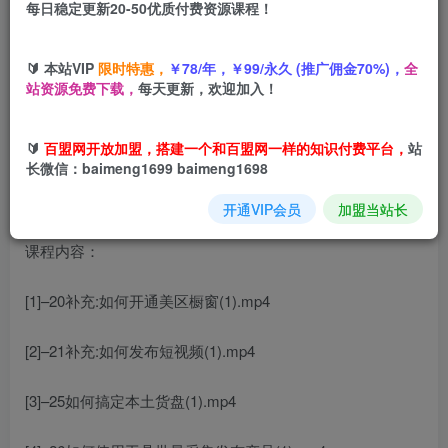
每日稳定更新20-50优质付费资源课程！
您当前未登录！建议登陆后购买，可保存购买订单
🔰 本站VIP
限时特惠，
￥78/年，￥99/永久 (推广佣金70%)，
全
站资源免费下载，
每天更新，欢迎加入！
TikTok全套视频课，新手入门+进阶课，短视频ADS-GMV
MAX投流打品，日销破1000单打法
🔰
百盟网开放加盟，搭建一个和百盟网一样的知识付费平台，
站
长微信：baimeng1699 baimeng1698
开通VIP会员
加盟当站长
课程内容：
[1]–20补充:如何开通美区橱窗(1).mp4
[2]–21补充:如何发布短视频(1).mp4
[3]–25如何搞定本土货盘(1).mp4