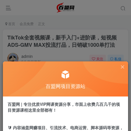
首页
会员免费
正文
TikTok全套视频课，新手入门+进阶课，短视频
ADS-GMV MAX投流打品，日销破1000单打法
admin
关注
私信
9个月前更新
628
19
付费阅读
百盟网项目资源站
TikTok全套视频课，新手入门+进阶课，短视频ADS-GMV MAX投流打品，日销破1000单打法
此内容为付费阅读，请付费后查看
9.9
百盟网 | 专注优质VIP网课资源分享，市面上收费几百几千的项
盟币
目资源课程这里全部都有！
免费
免费
黄金会员
超级会员
🔰 内容涵盖网赚项目、引流技术、电商运营、脚本源码等资源，
立即购买