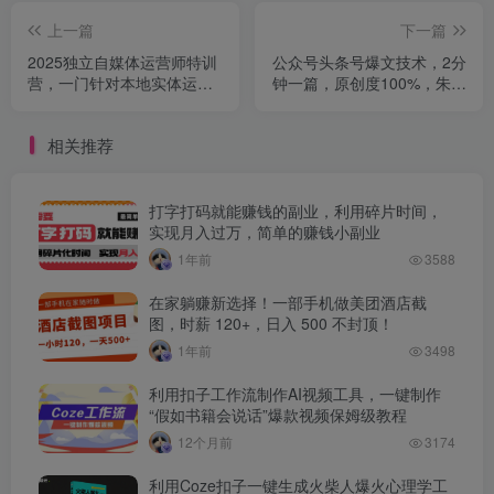
上一篇
下一篇
2025独立自媒体运营师特训
公众号头条号爆文技术，2分
营，一门针对本地实体运营
钟一篇，原创度100%，朱雀
+团购的课程
AI味0%，复制粘贴，日入
1k【揭秘】
相关推荐
打字打码就能赚钱的副业，利用碎片时间，
实现月入过万，简单的赚钱小副业
1年前
3588
在家躺赚新选择！一部手机做美团酒店截
图，时薪 120+，日入 500 不封顶！
1年前
3498
利用扣子工作流制作AI视频工具，一键制作
“假如书籍会说话”爆款视频保姆级教程
12个月前
3174
利用Coze扣子一键生成火柴人爆火心理学工