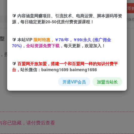
立即
🔰 内容涵盖网赚项目、引流技术、电商运营、脚本源码等资
您当前未登录！建议登陆后购买，可保
源，每日稳定更新20-50优质付费资源课程！
型
🔰 本站VIP
限时特惠，
￥78/年，￥99/永久 (推广佣金
70%)，
全站资源免费下载，
每天更新，欢迎加入！
🔰
百盟网开放加盟，搭建一个和百盟网一样的知识付费平
台，
站长微信：baimeng1699 baimeng1698
开通VIP会员
加盟当站长
内容已隐藏，请付费后查看