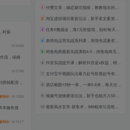
付费文章：婚恋避坑指南，教教现在的年轻人如何谈恋爱
1
淘宝虚拟项目垂直玩法，新手卖文案资料，月入5000+
2
任务0撸掘金，满1元秒提现，轻松每天300+，小白也能玩转上手
3
，时薪
表情包运营实战系列课，表情包流量变现完整教程（19节课）
4
3498
闲鱼电商最新实战课程4.0：闲鱼电商无货源规则与玩法实操讲解！
5
工作流，保姆
抖音实战提升课：解析抖音蓝v权益，销售技巧、客户管理、团队打造等创业赛道快速突围
6
3168
支付宝中视频玩法暴力起号影视起号有播放即可获得收益（带素材）
7
到剪辑配音，
酒店截图15秒一单，一单0.6米，每天任务无上限，全网首发可矩阵单日收益3张【揭秘】
8
视频号宠物赛道玩法，新手也能月入5000+（实战全拆解）
9
1026
9.9
盟币
最新风水玄学-获客术，9种精准引流绝技（专题课）
10
样本服务搜
1017
9.9
盟币