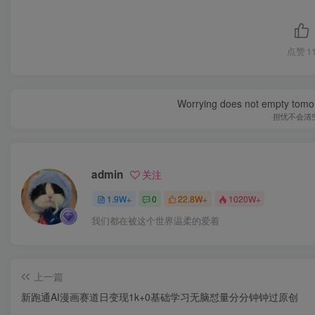
点赞
1
Worrying does not empty tomorro
担忧不会清
admin
关注
1.9W+
0
22.8W+
1020W+
我们都在被这个世界温柔的爱着
上一篇
新跑通AI漫画赛道日变现1k+0基础学习无脑怼量分分钟钟过原创