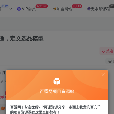
NEW
免费下载
日入2K
加
程
VIP会员
加盟网站
无水印课程
以渔，定义选品模型
关注
11月贾真线上电商暴利选品大课，授人以渔，定义选品模型
此内容为付费阅读，请付费后查看
9.9
百盟网项目资源站
盟币
百盟网 | 专注优质VIP网课资源分享，市面上收费几百几千
免费
免费
黄金会员
超级会员
的项目资源课程这里全部都有！