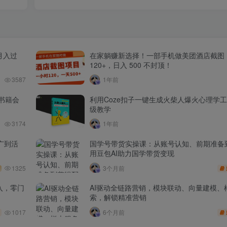
月入过
在家躺赚新选择！一部手机做美团酒店截图
120+，日入 500 不封顶！
3587
1年前
书籍会
利用Coze扣子一键生成火柴人爆火心理学
级教学
3174
1年前
广到活
国学号带货实操课：从账号认知、前期准备
用豆包AI助力国学带货变现
1325
3个月前
入，零门
AI驱动全链路营销，模块联动、向量建模、
索，解锁精准营销
1017
6个月前