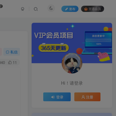
盟
发布
开通会员
私信
340
11
Hi！请登录
登录
注册