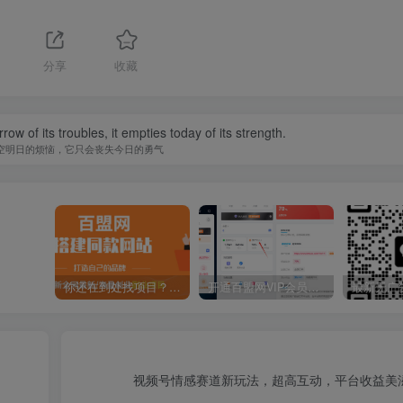
1
分享
收藏
w of its troubles, it empties today of its strength.
空明日的烦恼，它只会丧失今日的勇气
你还在到处找项目？还在当韭菜？我靠卖项目一个月收入5万+，曾经我也是个失败者。
开通百盟网VIP会员，尊享全站资源免费下载，享70%的推广提成！！【限时五折优惠】
视频号情感赛道新玩法，超高互动，平台收益美