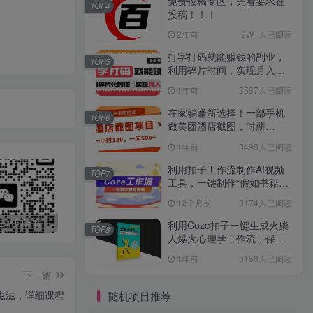
免费投稿专区，先看要求在
TOP4
投稿！！！
2年前
2W+人已阅读
打字打码就能赚钱的副业，
TOP5
利用碎片时间，实现月入过
万，简单的赚钱小副业
1年前
3587人已阅读
在家躺赚新选择！一部手机
TOP6
做美团酒店截图，时薪
120+，日入 500 不封顶！
1年前
3498人已阅读
利用扣子工作流制作AI视频
TOP7
工具，一键制作“假如书籍会
说话”爆款视频保姆级教程
12个月前
3174人已阅读
最新无广告水印课程资源 长期更新
免费投稿专区，先看要求在投稿！！！
打字打码就能赚钱的副业，利用碎片时间，实现月入过万，简单的赚钱小副业
利用Coze扣子一键生成火柴
TOP8
人爆火心理学工作流，保姆
级教学
1年前
3168人已阅读
下一篇
滋滋，详细课程
随机项目推荐