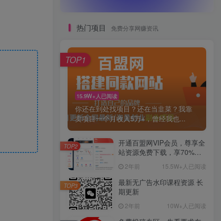
热门项目
免费分享网赚资讯
TOP1
15.9W+人已阅读
你还在到处找项目？还在当韭菜？我靠
卖项目一个月收入5万+，曾经我也...
开通百盟网VIP会员，尊享全
TOP2
站资源免费下载，享70%的
推广提成！！【限时五折优
2年前
15.5W+人已阅读
惠】
最新无广告水印课程资源 长
TOP3
期更新
2年前
10W+人已阅读