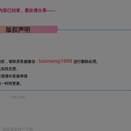
本页内容已结束，喜欢请分享------
版权声明
baimeng1699
侵权，请联系客服微信：
进行删除处理。
真实性负责。
发现请向客服举报
第一时间更新。
THE END
喜欢就支持一下吧