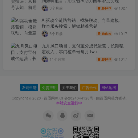
到剪辑配音，用豆包AI助力国学带货变现
1027
3个月前
9.9
盟币
AI驱动全链路营销，模块联动、向量建模、
样本服务搜索，解锁精准营销
1017
6个月前
9.9
盟币
九月风口项目，支付宝分成代运营，长期稳
定收入，零门槛单号每月1w＋
1017
11个月前
9.9
盟币
友链申请
-
免责声明
-
关于我们
-
广告合作
-
网站地图
Copyright © 2023 ·
百盟网琼ICP备2024044128号
· 由
百盟网
强力驱动.
本站安全运行中