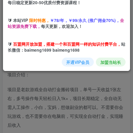
每日稳定更新20-50优质付费资源课程！
您当前未登录！建议登陆后购买，可保存购买订单
🔰 本站VIP
限时特惠，
￥78/年，￥99/永久 (推广佣金70%)，
全
站资源免费下载，
每天更新，欢迎加入！
副业新选择！操作简单适合所有人，零经验也能上手，单日
1k+收益，实现睡后收入【揭秘】
🔰
百盟网开放加盟，搭建一个和百盟网一样的知识付费平台，
站
长微信：baimeng1699 baimeng1698
开通VIP会员
加盟当站长
项目介绍：
项目是老款游戏全自动打金搬砖项目，单号一天收益1张左
右，多号操作每天轻松日入1k+，项目长期稳定，全自动无
需人工操作，小白，宝妈，想做副业的都可以。不需要你会
玩游戏，也不需要你在电脑前，可实现全自动打金，实现睡
后收入