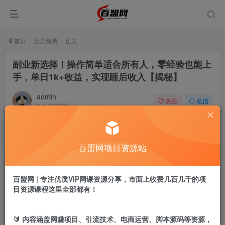
首页
会员免费
正文
副业新选择！操作简单适合所有人，零经验也能上
手，单日1k+收益，实现睡后收入【揭秘】
admin
关注
私信
9个月前更新
559
8
付费阅读
百盟网项目资源站
副业新选择！操作简单适合所有人，零经验也能上手，单日1k+收益，实现睡后收入【揭秘】
此内容为付费阅读，请付费后查看
9.9
百盟网 | 专注优质VIP网课资源分享，市面上收费几百几千的项
盟币
目资源课程这里全部都有！
免费
免费
黄金会员
超级会员
🔰 内容涵盖网赚项目、引流技术、电商运营、脚本源码等资源，
立即购买