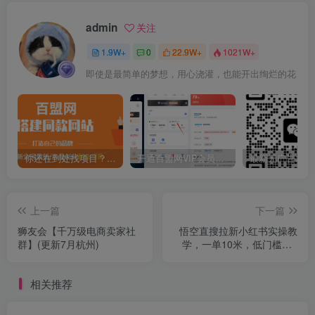
admin
关注
1.9W+
0
22.9W+
1021W+
即使是最简单的梦想，用心浇灌，也能开出绚烂的花
你还在到处找项目？还在当韭菜？我靠卖项目一个月收入5万+，曾经我也是个失败者。
开通百盟网VIP会员，尊享全站资源免费下载，享70%的推广提成！！【限时五折优惠】
上一篇
下一篇
狮友会【千万级电商卖家社
悟空直搜拉新小红书实操教
群】(更新7月杭州)
学，一单10米，低门槛，0
粉丝小白也能日入多张
相关推荐