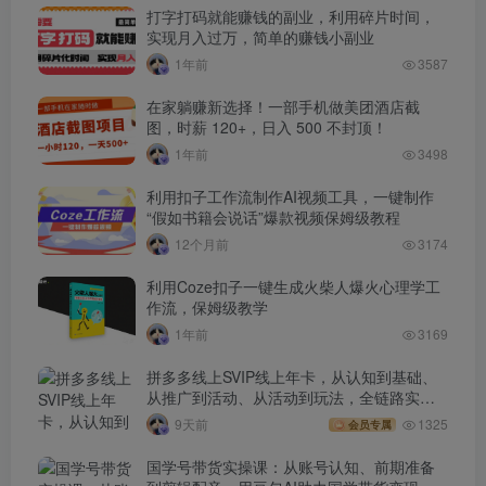
打字打码就能赚钱的副业，利用碎片时间，
实现月入过万，简单的赚钱小副业
1年前
3587
在家躺赚新选择！一部手机做美团酒店截
图，时薪 120+，日入 500 不封顶！
1年前
3498
利用扣子工作流制作AI视频工具，一键制作
“假如书籍会说话”爆款视频保姆级教程
12个月前
3174
利用Coze扣子一键生成火柴人爆火心理学工
作流，保姆级教学
1年前
3169
拼多多线上SVIP线上年卡，从认知到基础、
从推广到活动、从活动到玩法，全链路实战
(260730)
9天前
1325
会员专属
国学号带货实操课：从账号认知、前期准备