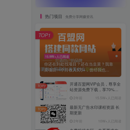
热门项目
免费分享网赚资讯
TOP1
15.9W+人已阅读
你还在到处找项目？还在当韭菜？我靠
卖项目一个月收入5万+，曾经我也...
开通百盟网VIP会员，尊享全
TOP2
站资源免费下载，享70%的
推广提成！！【限时五折优
2年前
15.5W+人已阅读
惠】
最新无广告水印课程资源 长
TOP3
期更新
2年前
10W+人已阅读