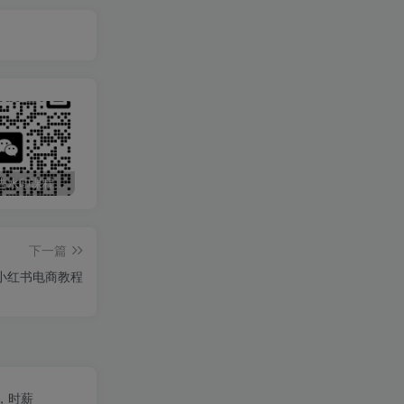
最新无广告水印课程资源 长期更新
免费投稿专区，先看要求在投稿！！！
打字打码就能赚钱的副业，利用碎片时间，实现月入过万，简单的赚钱小副业
下一篇
小红书电商教程
，时薪