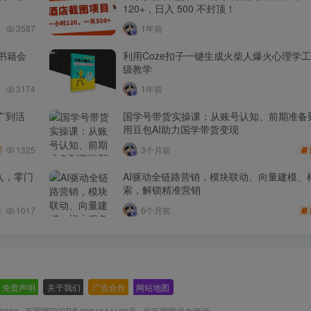
120+，日入 500 不封顶！
3587
1年前
书籍会
利用Coze扣子一键生成火柴人爆火心理学
级教学
3174
1年前
广到活
国学号带货实操课：从账号认知、前期准备
用豆包AI助力国学带货变现
1325
3个月前
入，零门
AI驱动全链路营销，模块联动、向量建模、
索，解锁精准营销
1017
6个月前
免责声明
-
关于我们
-
广告合作
-
网站地图