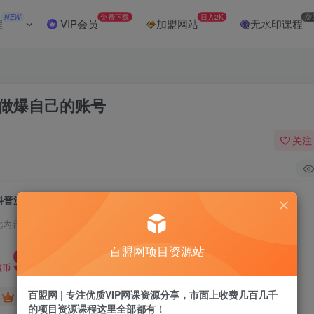
NEW
免费下载
日入2K
加
程
VIP会员
加盟网站
无水印课程
你做爆自己的账号
关注
抖音流量快速起号课(起号专用)，8天带你做爆自己的账号
此内容为付费阅读，请付费后查看
9.9
百盟网项目资源站
盟币
百盟网 | 专注优质VIP网课资源分享，市面上收费几百几千
免费
免费
黄金会员
超级会员
的项目资源课程这里全部都有！