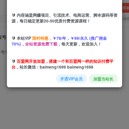
立即
🔰 内容涵盖网赚项目、引流技术、电商运营、脚本源码等资
您当前未登录！建议登陆后购买，可保
源，每日稳定更新20-50优质付费资源课程！
账号
🔰 本站VIP
限时特惠，
￥78/年，￥99/永久 (推广佣金
70%)，
全站资源免费下载，
每天更新，欢迎加入！
🔰
百盟网开放加盟，搭建一个和百盟网一样的知识付费平
台，
站长微信：baimeng1699 baimeng1698
开通VIP会员
加盟当站长