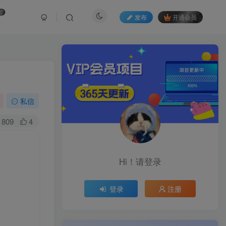
盟
发布
开通会员
私信
809
4
Hi！请登录
登录
注册