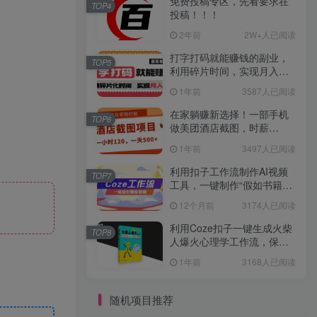
免费投稿专区，先看要求在
TOP4
投稿！！！
2年前
2W+人已阅读
打字打码就能赚钱的副业，
TOP5
利用碎片时间，实现月入过
万，简单的赚钱小副业
1年前
3587人已阅读
在家躺赚新选择！一部手机
TOP6
做美团酒店截图，时薪
120+，日入 500 不封顶！
1年前
3497人已阅读
利用扣子工作流制作AI视频
TOP7
工具，一键制作“假如书籍会
说话”爆款视频保姆级教程
12个月前
3174人已阅读
利用Coze扣子一键生成火柴
TOP8
人爆火心理学工作流，保姆
级教学
1年前
3168人已阅读
随机项目推荐