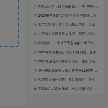
AI商业代写，赚老板的钱，一单1000+，附免费接单渠道
1
2026拼多多虚拟电商全流程实操课，选品避坑・全自动上架发货・多品多店矩阵，零囤货轻资产创业教程
2
淘宝私家班，有无货源选品策略，高成功率爆款全流程打法，全店动销与淘短+付费引流(更新)
3
小店随心推爆单投放技巧，新手也能快速起量
4
QQ频道，一个被严重忽略的引流平台，流量巨大，实操单日引流500+创业粉、兼职粉
5
2026年实操性强、轻松好賺的看广告项目，一部手机平均日入40-50，保底30米【揭秘】
6
2025年底最新0撸暴利项目，在家也能躺赚，1元秒提现，有手就行！
7
快手硬改摄像头，磁力纯撸每日2000+，AI美女自带流量，新手可操作
8
金牌直播场控课程：复制直接间，场控如何带出百万级主播
9
零基础AI短剧创作课：MJ提示词精讲+图生图控图技巧，小白从零做出高清连贯短剧视频
10