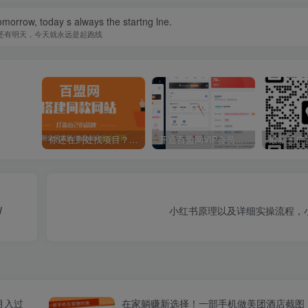
omorrow, today s always the startng lne.
还有明天，今天就永远是起跑线
你还在到处找项目？还在当韭菜？我靠卖项目一个月收入5万+，曾经我也是个失败者。
开通百盟网VIP会员，尊享全站资源免费下载，享70%的推广提成！！【限时五折优惠】
W
小红书原理以及详细实操流程，
月入过
在家躺赚新选择！一部手机做美团酒店截图