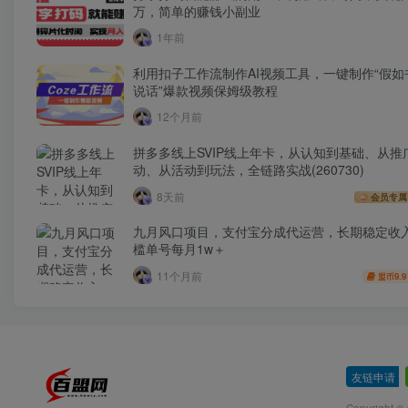
万，简单的赚钱小副业
1年前
利用扣子工作流制作AI视频工具，一键制作“假如
说话”爆款视频保姆级教程
12个月前
拼多多线上SVIP线上年卡，从认知到基础、从推
动、从活动到玩法，全链路实战(260730)
8天前
会员专属
九月风口项目，支付宝分成代运营，长期稳定收
槛单号每月1w＋
11个月前
9.9
盟币
友链申请
-