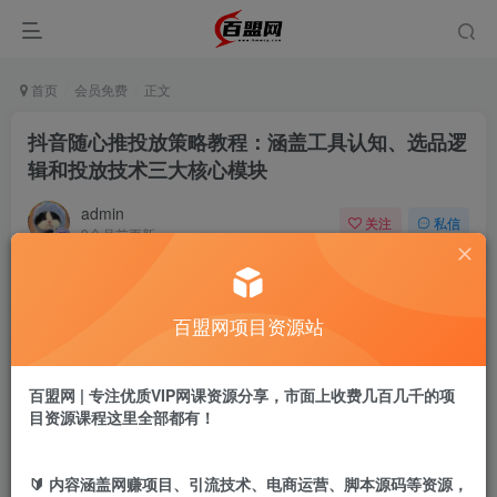
首页
会员免费
正文
抖音随心推投放策略教程：涵盖工具认知、选品逻
辑和投放技术三大核心模块
admin
关注
私信
9个月前更新
386
14
付费阅读
百盟网项目资源站
抖音随心推投放策略教程：涵盖工具认知、选品逻辑和投放技术三大核心模块
此内容为付费阅读，请付费后查看
9.9
百盟网 | 专注优质VIP网课资源分享，市面上收费几百几千的项
盟币
目资源课程这里全部都有！
免费
免费
黄金会员
超级会员
🔰 内容涵盖网赚项目、引流技术、电商运营、脚本源码等资源，
立即购买