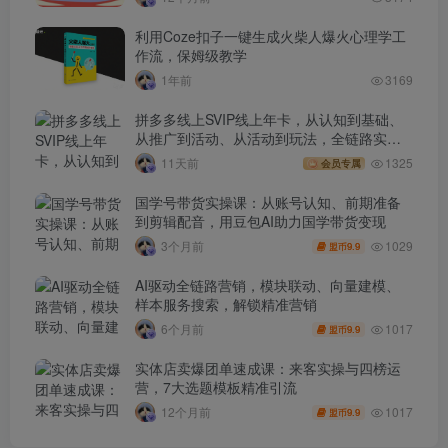
利用Coze扣子一键生成火柴人爆火心理学工
作流，保姆级教学
1年前
3169
拼多多线上SVIP线上年卡，从认知到基础、
从推广到活动、从活动到玩法，全链路实战
(260730)
11天前
1325
会员专属
国学号带货实操课：从账号认知、前期准备
到剪辑配音，用豆包AI助力国学带货变现
1029
3个月前
9.9
盟币
AI驱动全链路营销，模块联动、向量建模、
样本服务搜索，解锁精准营销
1017
6个月前
9.9
盟币
实体店卖爆团单速成课：来客实操与四榜运
营，7大选题模板精准引流
1017
12个月前
9.9
盟币