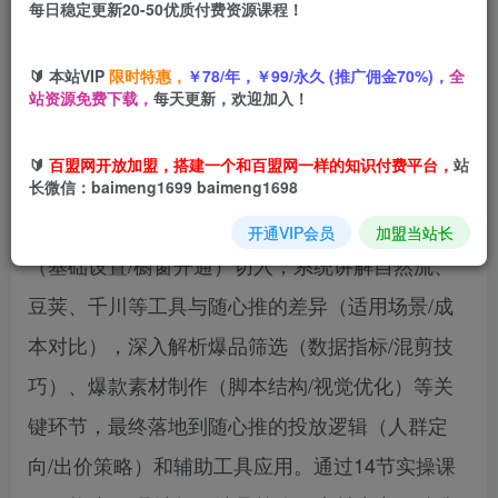
每日稳定更新20-50优质付费资源课程！
您当前未登录！建议登陆后购买，可保存购买订单
🔰 本站VIP
限时特惠，
￥78/年，￥99/永久 (推广佣金70%)，
全
站资源免费下载，
每天更新，欢迎加入！
《抖音随心推投放策略教程》是一门专注于抖音随
🔰
百盟网开放加盟，搭建一个和百盟网一样的知识付费平台，
站
心推投放策略的实战课程，涵盖‌工具认知‌、‌选品逻
长微信：baimeng1699 baimeng1698
辑‌和‌投放技术‌三大核心模块。课程从账号前期搭建
开通VIP会员
加盟当站长
（基础设置/橱窗开通）切入，系统讲解自然流、
豆荚、千川等工具与随心推的差异（适用场景/成
本对比），深入解析爆品筛选（数据指标/混剪技
巧）、爆款素材制作（脚本结构/视觉优化）等关
键环节，最终落地到随心推的投放逻辑（人群定
向/出价策略）和辅助工具应用。通过14节实操课