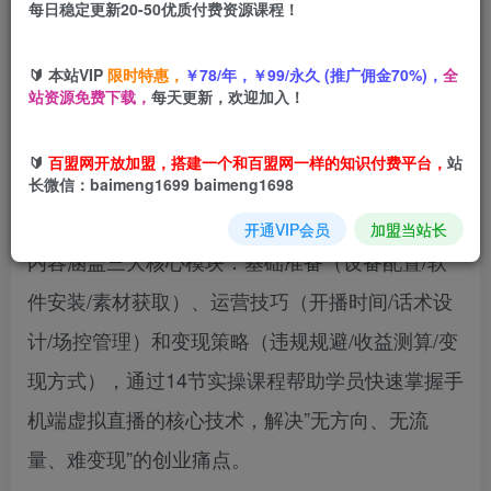
每日稳定更新20-50优质付费资源课程！
您当前未登录！建议登陆后购买，可保存购买订单
🔰 本站VIP
限时特惠，
￥78/年，￥99/永久 (推广佣金70%)，
全
站资源免费下载，
每天更新，欢迎加入！
《AI虚拟直播实战指南》是专为抖音创业者设计的
🔰
百盟网开放加盟，搭建一个和百盟网一样的知识付费平台，
站
虚拟直播实战指南，课程围绕”AI美女跳舞直播”这
长微信：baimeng1699 baimeng1698
一新兴赛道，系统讲解从零起步到变现的全流程。
开通VIP会员
加盟当站长
内容涵盖三大核心模块：基础准备（设备配置/软
件安装/素材获取）、运营技巧（开播时间/话术设
计/场控管理）和变现策略（违规规避/收益测算/变
现方式），通过14节实操课程帮助学员快速掌握手
机端虚拟直播的核心技术，解决”无方向、无流
量、难变现”的创业痛点。