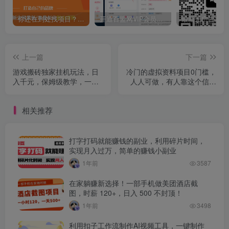
你还在到处找项目？还在当韭菜？我靠卖项目一个月收入5万+，曾经我也是个失败者。
开通百盟网VIP会员，尊享全站资源免费下载，享70%的推广提成！！【限时五折优惠】
上一篇
下一篇
游戏搬砖独家挂机玩法，日
冷门的虚拟资料项目0门槛，
入千元，保姆级教学，一天
人人可做，有人靠这个信息
就学会！
差，赚了6W+(附详细教程)
相关推荐
打字打码就能赚钱的副业，利用碎片时间，
实现月入过万，简单的赚钱小副业
1年前
3587
在家躺赚新选择！一部手机做美团酒店截
图，时薪 120+，日入 500 不封顶！
1年前
3498
利用扣子工作流制作AI视频工具，一键制作