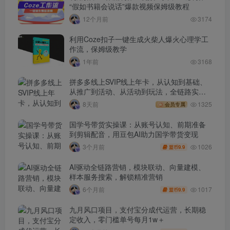
“假如书籍会说话”爆款视频保姆级教程
12个月前
3174
利用Coze扣子一键生成火柴人爆火心理学工
作流，保姆级教学
1年前
3168
拼多多线上SVIP线上年卡，从认知到基础、
从推广到活动、从活动到玩法，全链路实战
(260730)
8天前
1325
会员专属
国学号带货实操课：从账号认知、前期准备
到剪辑配音，用豆包AI助力国学带货变现
1026
3个月前
9.9
盟币
AI驱动全链路营销，模块联动、向量建模、
样本服务搜索，解锁精准营销
1017
6个月前
9.9
盟币
九月风口项目，支付宝分成代运营，长期稳
定收入，零门槛单号每月1w＋