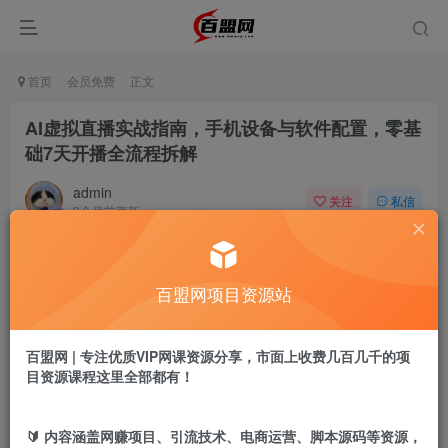
首页
会员免费
正文
AI虚拟直播实战指南，手机设备与软件配置，零基
础7天开播全流程拆解
admin
关注
私信
9个月前更新
922
3
付费阅读
百盟网项目资源站
AI虚拟直播实战指南，手机设备与软件配置，零基础7天开播全流程拆解
此内容为付费阅读，请付费后查看
9.9
百盟网 | 专注优质VIP网课资源分享，市面上收费几百几千的项
盟币
目资源课程这里全部都有！
免费
免费
黄金会员
超级会员
🔰 内容涵盖网赚项目、引流技术、电商运营、脚本源码等资源，
立即购买