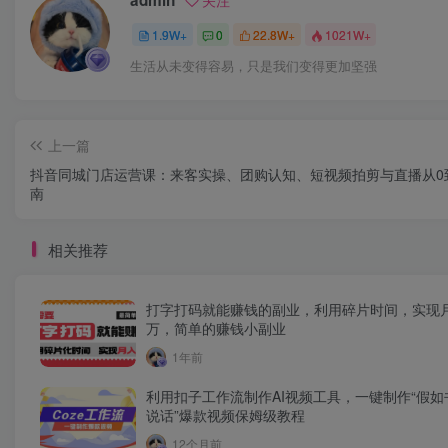
admin
关注
1.9W+
0
22.8W+
1021W+
生活从未变得容易，只是我们变得更加坚强
上一篇
抖音同城门店运营课：来客实操、团购认知、短视频拍剪与直播从0
南
相关推荐
打字打码就能赚钱的副业，利用碎片时间，实现
万，简单的赚钱小副业
1年前
利用扣子工作流制作AI视频工具，一键制作“假如
说话”爆款视频保姆级教程
12个月前