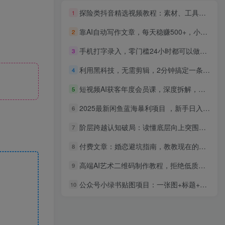
探险类抖音精选视频教程：素材、工具、剪辑、AI、文案、后期处理全教学，分成计划轻松变现
1
靠AI自动写作文章，每天稳赚500+，小白0门槛，长期可做！
2
手机打字录入，零门槛24小时都可以做，不需要预约 、不需要接单、不需要排队 、项目不限量，按照图片的字输入即可
3
利用黑科技，无需剪辑，2分钟搞定一条作品，今天发，明天见收益
4
短视频AI获客年度会员课，深度拆解，一个用流量让生意翻10倍的案例
5
2025最新闲鱼蓝海暴利项目 ，新手日入1000-3000+ 长期稳定项目 可矩阵
6
阶层跨越认知破局：读懂底层向上突围核心真相，五大稀缺品质助力普通人突破固有圈层
7
付费文章：婚恋避坑指南，教教现在的年轻人如何谈恋爱
8
高端AI艺术二维码制作教程，拒绝低质量，一单收徒500+【揭秘】
9
公众号小绿书贴图项目：一张图+标题+文案赚收益，听话照做一站式教学
10