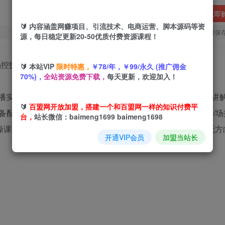
立即
🔰 内容涵盖网赚项目、引流技术、电商运营、脚本源码等资
您当前未登录！建议登陆后购买，可保
源，每日稳定更新20-50优质付费资源课程！
🔰 本站VIP
限时特惠，
￥78/年，￥99/永久 (推广佣金
70%)，
全站资源免费下载，
每天更新，欢迎加入！
播实战指南，课程围绕”AI美女跳舞直播”这一新兴赛道，系统讲
🔰
百盟网开放加盟，搭建一个和百盟网一样的知识付费平
配置/软件安装/素材获取）、运营技巧（开播时间/话术设计/
台，
站长微信：baimeng1699 baimeng1698
实操课程帮助学员快速掌握手机端虚拟直播的核心技术，解决”无方
开通VIP会员
加盟当站长