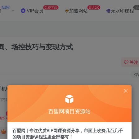
NEW
免费下载
日入2K
加
程
VIP会员
加盟网站
无水印课程
时间、场控技巧与变现方式
关注
手机端AI虚拟直播课：设备软件、开播时间、场控技巧与变现方式
此内容为付费阅读，请付费后查看
9.9
百盟网项目资源站
盟币
百盟网 | 专注优质VIP网课资源分享，市面上收费几百几千
免费
免费
黄金会员
超级会员
的项目资源课程这里全部都有！