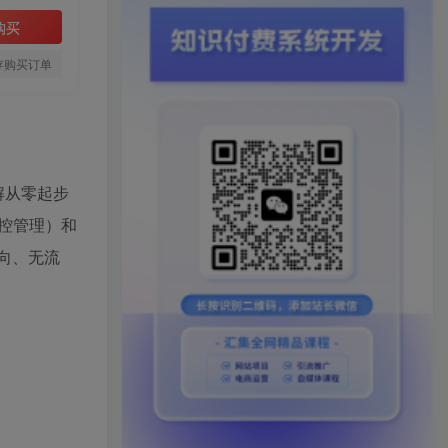
购买
存购买订单
解从零起步
场控管理）和
向、无流