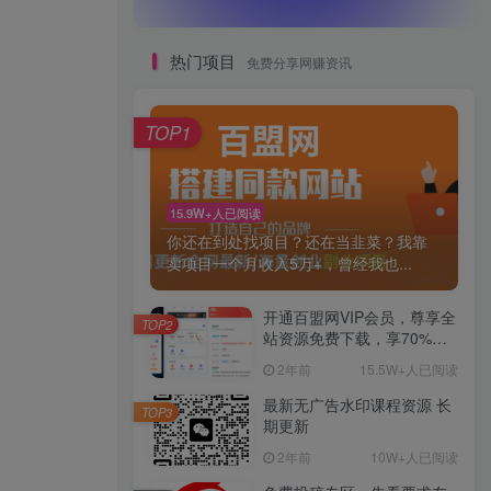
热门项目
免费分享网赚资讯
TOP1
15.9W+人已阅读
你还在到处找项目？还在当韭菜？我靠
卖项目一个月收入5万+，曾经我也...
开通百盟网VIP会员，尊享全
TOP2
站资源免费下载，享70%的
推广提成！！【限时五折优
2年前
15.5W+人已阅读
惠】
最新无广告水印课程资源 长
TOP3
期更新
2年前
10W+人已阅读