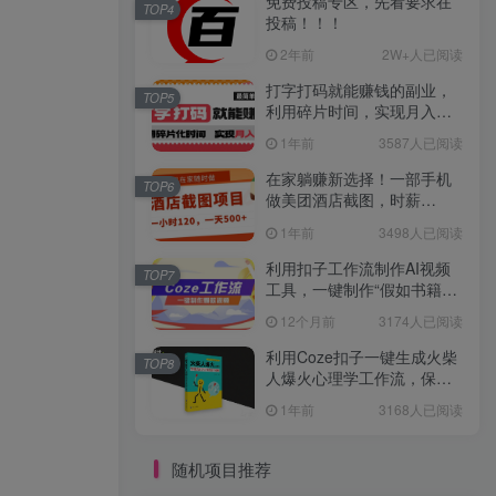
免费投稿专区，先看要求在
TOP4
投稿！！！
2年前
2W+人已阅读
打字打码就能赚钱的副业，
TOP5
利用碎片时间，实现月入过
万，简单的赚钱小副业
1年前
3587人已阅读
在家躺赚新选择！一部手机
TOP6
做美团酒店截图，时薪
120+，日入 500 不封顶！
1年前
3498人已阅读
利用扣子工作流制作AI视频
TOP7
工具，一键制作“假如书籍会
说话”爆款视频保姆级教程
12个月前
3174人已阅读
利用Coze扣子一键生成火柴
TOP8
人爆火心理学工作流，保姆
级教学
1年前
3168人已阅读
随机项目推荐