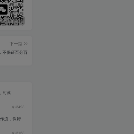
最新无广告水印课程资源 长期更新
免费投稿专区，先看要求在投稿！！！
打字打码就能赚钱的副业，利用碎片时间，实现月入过万，简单的赚钱小副业
下一篇
法，不保证百分百
，时薪
3498
工作流，保姆
3168