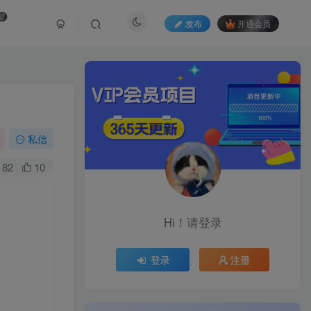
盟
发布
开通会员
私信
82
10
Hi！请登录
登录
注册