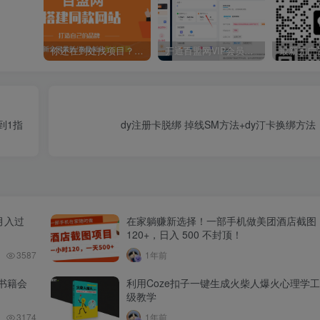
你还在到处找项目？还在当韭菜？我靠卖项目一个月收入5万+，曾经我也是个失败者。
开通百盟网VIP会员，尊享全站资源免费下载，享70%的推广提成！！【限时五折优惠】
到1指
dy注册卡脱绑 掉线SM方法+dy汀卡换绑方
月入过
在家躺赚新选择！一部手机做美团酒店截图
120+，日入 500 不封顶！
3587
1年前
书籍会
利用Coze扣子一键生成火柴人爆火心理学
级教学
3174
1年前