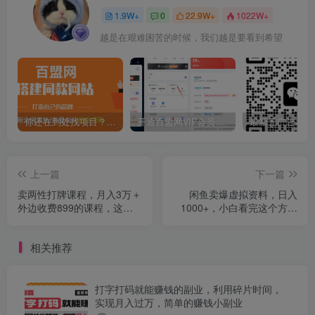
1.9W+
0
22.9W+
1022W+
越是在艰难困苦的时候，我们越是要看到希望
你还在到处找项目？还在当韭菜？我靠卖项目一个月收入5万+，曾经我也是个失败者。
开通百盟网VIP会员，尊享全站资源免费下载，享70%的推广提成！！【限时五折优惠】
上一篇
下一篇
卖两性打牌课程，月入3万＋
闲鱼卖爆虚拟资料，日入
外边收费899的课程，这里0
1000+，小白看完这个方法
元，悄悄做
一部手机就可以
相关推荐
打字打码就能赚钱的副业，利用碎片时间，
实现月入过万，简单的赚钱小副业