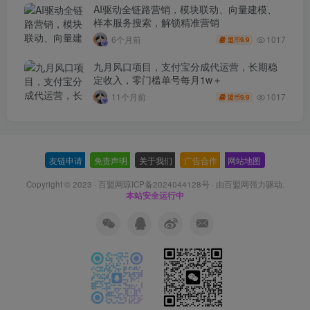
AI驱动全链路营销，模块联动、向量建模、
样本服务搜索，解锁精准营销
1017
6个月前
9.9
盟币
九月风口项目，支付宝分成代运营，长期稳
定收入，零门槛单号每月1w＋
1017
11个月前
9.9
盟币
友链申请
-
免责声明
-
关于我们
-
广告合作
-
网站地图
Copyright © 2023 ·
百盟网琼ICP备2024044128号
· 由
百盟网
强力驱动.
本站安全运行中