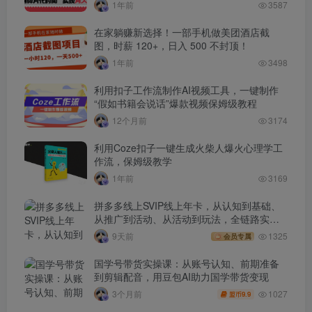
1年前
3587
在家躺赚新选择！一部手机做美团酒店截
图，时薪 120+，日入 500 不封顶！
1年前
3498
利用扣子工作流制作AI视频工具，一键制作
“假如书籍会说话”爆款视频保姆级教程
12个月前
3174
利用Coze扣子一键生成火柴人爆火心理学工
作流，保姆级教学
1年前
3169
拼多多线上SVIP线上年卡，从认知到基础、
从推广到活动、从活动到玩法，全链路实战
(260730)
9天前
1325
会员专属
国学号带货实操课：从账号认知、前期准备
到剪辑配音，用豆包AI助力国学带货变现
1027
3个月前
9.9
盟币