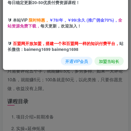
每日稳定更新20-50优质付费资源课程！
您当前未登录！建议登陆后购买，可保存购买订单
🔰 本站VIP
限时特惠，
￥78/年，￥99/永久 (推广佣金70%)，
全
站资源免费下载，
每天更新，欢迎加入！
项目介绍
🔰
百盟网开放加盟，搭建一个和百盟网一样的知识付费平台，
站
长微信：baimeng1699 baimeng1698
今天给大家带来的项目是【评论截图项目，两分钟一块钱，
开通VIP会员
加盟当站长
无上限多劳多得,随时随地可以操作】。操作起来非常容易，
只需要评论五个字，就能赚0.5元，多劳多得。如果一天评论
10条，就能赚5元；100条就是50元，以此类推，只要你愿意
做，收益没有上限。
课程目录
项目介绍+前期准备
实操+延伸拓展