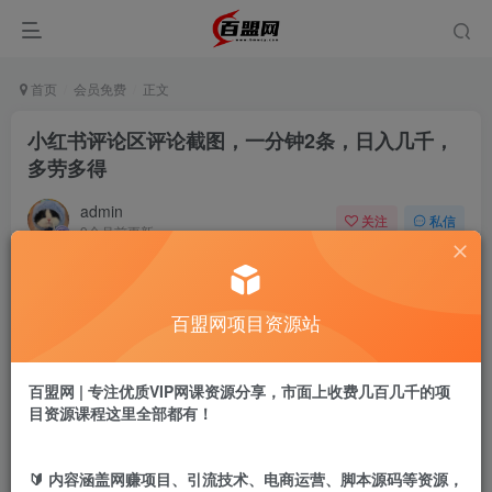
首页
会员免费
正文
小红书评论区评论截图，一分钟2条，日入几千，
多劳多得
admin
关注
私信
9个月前更新
345
4
付费阅读
百盟网项目资源站
小红书评论区评论截图，一分钟2条，日入几千，多劳多得
此内容为付费阅读，请付费后查看
9.9
百盟网 | 专注优质VIP网课资源分享，市面上收费几百几千的项
盟币
目资源课程这里全部都有！
免费
免费
黄金会员
超级会员
🔰 内容涵盖网赚项目、引流技术、电商运营、脚本源码等资源，
立即购买