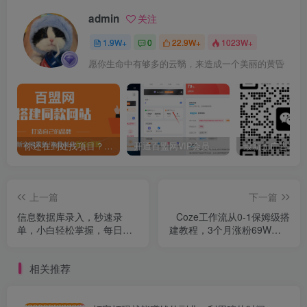
admin
关注
1.9W+
0
22.9W+
1023W+
愿你生命中有够多的云翳，来造成一个美丽的黄昏
你还在到处找项目？还在当韭菜？我靠卖项目一个月收入5万+，曾经我也是个失败者。
开通百盟网VIP会员，尊享全站资源免费下载，享70%的推广提成！！【限时五折优惠】
上一篇
下一篇
信息数据库录入，秒速录
Coze工作流从0-1保姆级搭
单，小白轻松掌握，每日收
建教程，3个月涨粉69W，AI
益上千
智能体一键生成历史人物一
生视频，3分钟出一条，条条
相关推荐
万赞