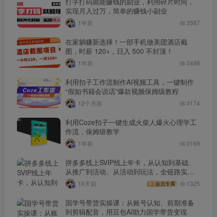
打字打码就能赚钱的副业，利用碎片时间，
实现月入过万，简单的赚钱小副业
1年前
3587
在家躺赚新选择！一部手机做美团酒店截
图，时薪 120+，日入 500 不封顶！
1年前
3498
利用扣子工作流制作AI视频工具，一键制作
“假如书籍会说话”爆款视频保姆级教程
12个月前
3174
利用Coze扣子一键生成火柴人爆火心理学工
作流，保姆级教学
1年前
3169
拼多多线上SVIP线上年卡，从认知到基础、
从推广到活动、从活动到玩法，全链路实战
(260730)
10天前
1325
会员专属
国学号带货实操课：从账号认知、前期准备
到剪辑配音，用豆包AI助力国学带货变现