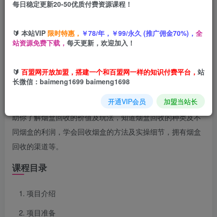
每日稳定更新20-50优质付费资源课程！
您当前未登录！建议登陆后购买，可保存购买订单
🔰 本站VIP
限时特惠，
￥78/年，￥99/永久 (推广佣金70%)，
全
站资源免费下载，
每天更新，欢迎加入！
项目介绍
🔰
百盟网开放加盟，搭建一个和百盟网一样的知识付费平台，
站
长微信：baimeng1699 baimeng1698
烟盒回收项目资深研究员，通过实操已经拿到了结果，本课
开通VIP会员
加盟当站长
程从实操的角度精心设计，为小白量身打造，避坑避弯。帮
助你了解烟盒回收的价值及玩法，知道烟盒回收的种类及不
同烟盒的利润，学会回收烟盒的方法及实操细节，拥有烟盒
回收的渠道等。
课程目录
项目介绍
项目准备