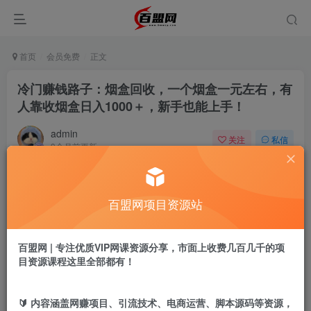
首页
会员免费
正文
冷门赚钱路子：烟盒回收，一个烟盒一元左右，有
人靠收烟盒日入1000＋，新手也能上手！
admin
关注
私信
9个月前更新
834
11
付费阅读
百盟网项目资源站
冷门赚钱路子：烟盒回收，一个烟盒一元左右，有人靠收烟盒日入1000＋，新手也能上手！
此内容为付费阅读，请付费后查看
9.9
百盟网 | 专注优质VIP网课资源分享，市面上收费几百几千的项
盟币
目资源课程这里全部都有！
免费
免费
黄金会员
超级会员
🔰 内容涵盖网赚项目、引流技术、电商运营、脚本源码等资源，
立即购买