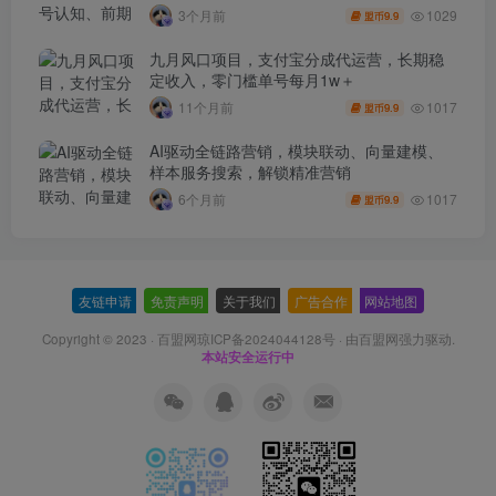
1029
3个月前
9.9
盟币
九月风口项目，支付宝分成代运营，长期稳
定收入，零门槛单号每月1w＋
1017
11个月前
9.9
盟币
AI驱动全链路营销，模块联动、向量建模、
样本服务搜索，解锁精准营销
1017
6个月前
9.9
盟币
友链申请
-
免责声明
-
关于我们
-
广告合作
-
网站地图
Copyright © 2023 ·
百盟网琼ICP备2024044128号
· 由
百盟网
强力驱动.
本站安全运行中