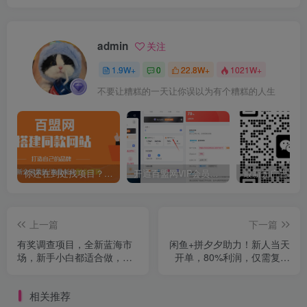
admin
关注
1.9W+
0
22.8W+
1021W+
不要让糟糕的一天让你误以为有个糟糕的人生
你还在到处找项目？还在当韭菜？我靠卖项目一个月收入5万+，曾经我也是个失败者。
开通百盟网VIP会员，尊享全站资源免费下载，享70%的推广提成！！【限时五折优惠】
上一篇
下一篇
有奖调查项目，全新蓝海市
闲鱼+拼夕夕助力！新人当天
场，新手小白都适合做，无
开单，80%利润，仅需复制
门槛轻松日入200+
粘贴，日入1000+
相关推荐