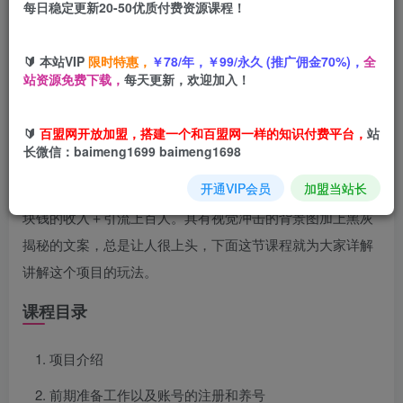
每日稳定更新20-50优质付费资源课程！
您当前未登录！建议登陆后购买，可保存购买订单
🔰 本站VIP
限时特惠，
￥78/年，￥99/永久 (推广佣金70%)，
全
站资源免费下载，
每天更新，欢迎加入！
项目介绍
🔰
百盟网开放加盟，搭建一个和百盟网一样的知识付费平台，
站
长微信：baimeng1699 baimeng1698
大家在抖音快手上一定刷到过这种野路子信息差的视频，这
开通VIP会员
加盟当站长
类视频的特点是涨粉快，导流到私域变现能力强，一天几千
块钱的收入＋引流上百人。具有视觉冲击的背景图加上黑灰
揭秘的文案，总是让人很上头，下面这节课程就为大家详解
讲解这个项目的玩法。
课程目录
项目介绍
前期准备工作以及账号的注册和养号