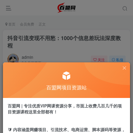
首页
会员免费
正文
抖音引流变现不用愁：1000个信息差玩法深度教
程
admin
关注
私信
9个月前更新
619
2
付费阅读
百盟网项目资源站
抖音引流变现不用愁：1000个信息差玩法深度教程
此内容为付费阅读，请付费后查看
9.9
百盟网 | 专注优质VIP网课资源分享，市面上收费几百几千的项
盟币
目资源课程这里全部都有！
免费
免费
黄金会员
超级会员
🔰 内容涵盖网赚项目、引流技术、电商运营、脚本源码等资源，
立即购买