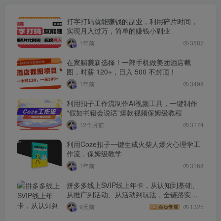
打字打码就能赚钱的副业，利用碎片时间，
实现月入过万，简单的赚钱小副业
1年前
3587
在家躺赚新选择！一部手机做美团酒店截
图，时薪 120+，日入 500 不封顶！
1年前
3498
利用扣子工作流制作AI视频工具，一键制作
“假如书籍会说话”爆款视频保姆级教程
12个月前
3174
利用Coze扣子一键生成火柴人爆火心理学工
作流，保姆级教学
1年前
3168
拼多多线上SVIP线上年卡，从认知到基础、
从推广到活动、从活动到玩法，全链路实战
(260730)
9天前
1325
会员专属