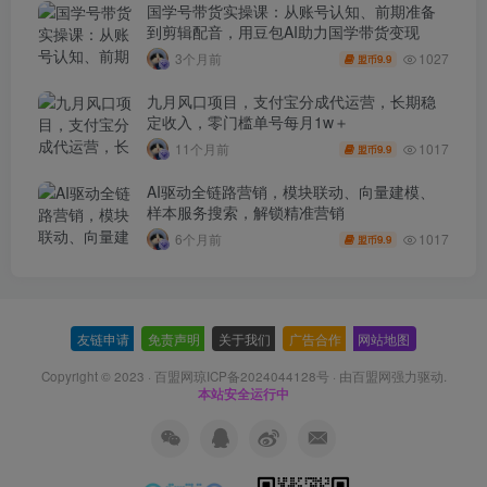
国学号带货实操课：从账号认知、前期准备
到剪辑配音，用豆包AI助力国学带货变现
1027
3个月前
9.9
盟币
九月风口项目，支付宝分成代运营，长期稳
定收入，零门槛单号每月1w＋
1017
11个月前
9.9
盟币
AI驱动全链路营销，模块联动、向量建模、
样本服务搜索，解锁精准营销
1017
6个月前
9.9
盟币
友链申请
-
免责声明
-
关于我们
-
广告合作
-
网站地图
Copyright © 2023 ·
百盟网琼ICP备2024044128号
· 由
百盟网
强力驱动.
本站安全运行中