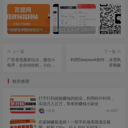
你还在到处找项目？还在当韭菜？我靠卖项目一个月收入5万+，曾经我也是个失败者。
开通百盟网VIP会员，尊享全站资源免费下载，享70%的推广提成！！【限时五折优惠】
上一篇
下一篇
广告变现最新玩法，微信小
利用Deepseek制作，冰雪风
程序，全自动挂机，小白也
景视频
能轻松日入2000+
相关推荐
打字打码就能赚钱的副业，利用碎片时间，
实现月入过万，简单的赚钱小副业
1年前
3587
在家躺赚新选择！一部手机做美团酒店截
图，时薪 120+，日入 500 不封顶！