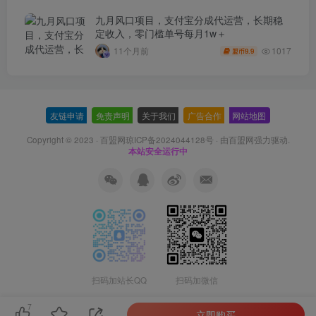
九月风口项目，支付宝分成代运营，长期稳
定收入，零门槛单号每月1w＋
1017
11个月前
9.9
盟币
友链申请
-
免责声明
-
关于我们
-
广告合作
-
网站地图
Copyright © 2023 ·
百盟网琼ICP备2024044128号
· 由
百盟网
强力驱动.
本站安全运行中
扫码加站长QQ
扫码加微信
7
立即购买