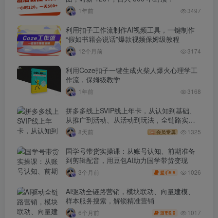
1年前
3497
利用扣子工作流制作AI视频工具，一键制作
“假如书籍会说话”爆款视频保姆级教程
12个月前
3174
利用Coze扣子一键生成火柴人爆火心理学工
作流，保姆级教学
1年前
3168
拼多多线上SVIP线上年卡，从认知到基础、
从推广到活动、从活动到玩法，全链路实战
(260730)
8天前
1325
会员专属
国学号带货实操课：从账号认知、前期准备
到剪辑配音，用豆包AI助力国学带货变现
1026
3个月前
9.9
盟币
AI驱动全链路营销，模块联动、向量建模、
样本服务搜索，解锁精准营销
1017
6个月前
9.9
盟币