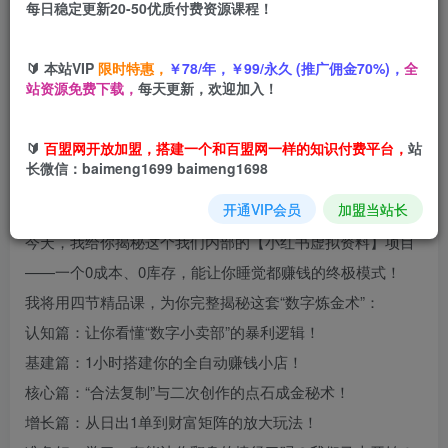
每日稳定更新20-50优质付费资源课程！
您当前未登录！建议登陆后购买，可保存购买订单
🔰 本站VIP
限时特惠，
￥78/年，￥99/永久 (推广佣金70%)，
全
站资源免费下载，
每天更新，欢迎加入！
项目介绍
🔰
百盟网开放加盟，搭建一个和百盟网一样的知识付费平台，
站
长微信：baimeng1699 baimeng1698
兼职搞了3个“数字小卖部”，几乎全自动，上个月利润近2
开通VIP会员
加盟当站长
万！
今天，我给你揭秘这个我们内部的【小红书虚拟资料】项目
——一个0成本、0库存，能让你睡觉都赚钱的终极模式！
我将用四节精品课，为你完整揭秘这套“数字炼金术”：
认知篇：让你看懂“数字小卖部”的暴利逻辑！
基建篇：1小时搭建你的全自动赚钱小店！
核心篇：“合法复制”与二次创作的点石成金秘术！
增长篇：从日出1单到财富矩阵的放大玩法！