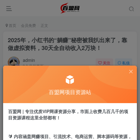
首页
会员免费
正文
2025年，小红书的“躺赚”秘密被我扒出来了，靠
做虚拟资料，30天全自动收入2万块！
admin
关注
私信
9个月前更新
16
7
付费阅读
百盟网项目资源站
2025年，小红书的“躺赚”秘密被我扒出来了，靠做虚拟资料，30天全自动收入2万块！
此内容为付费阅读，请付费后查看
9.9
百盟网 | 专注优质VIP网课资源分享，市面上收费几百几千的项
盟币
目资源课程这里全部都有！
免费
免费
黄金会员
超级会员
🔰 内容涵盖网赚项目、引流技术、电商运营、脚本源码等资源，
立即购买