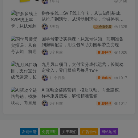
1年前
3168
拼多多线上SVIP线上年卡，从认知到基础、
从推广到活动、从活动到玩法，全链路实战
(260730)
8天前
1325
会员专属
国学号带货实操课：从账号认知、前期准备
到剪辑配音，用豆包AI助力国学带货变现
1026
3个月前
9.9
盟币
九月风口项目，支付宝分成代运营，长期稳
定收入，零门槛单号每月1w＋
1017
11个月前
9.9
盟币
AI驱动全链路营销，模块联动、向量建模、
样本服务搜索，解锁精准营销
1017
6个月前
9.9
盟币
友链申请
-
免责声明
-
关于我们
-
广告合作
-
网站地图