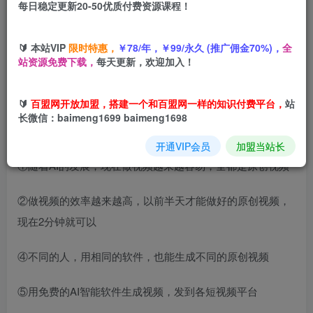
每日稳定更新20-50优质付费资源课程！
您当前未登录！建议登陆后购买，可保存购买订单
🔰 本站VIP
限时特惠，
￥78/年，￥99/永久 (推广佣金70%)，
全
站资源免费下载，
每天更新，欢迎加入！
项目介绍
🔰
百盟网开放加盟，搭建一个和百盟网一样的知识付费平台，
站
今天给大家带来的项目是《有了这个AI，小白也能轻松做爆
长微信：baimeng1699 baimeng1698
款原创视频》
开通VIP会员
加盟当站长
①随着AI的发展，现在做视频越来越容易，全都是原创视频
②做视频的效率越来越高，以前半天才能做好的原创视频，
现在2分钟就可以
④不同的人，用相同的软件，也能生成不同的原创视频
⑤用免费的AI智能软件生成视频，发到各短视频平台