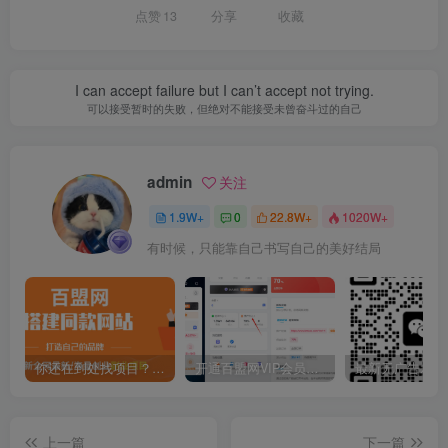
点赞
13
分享
收藏
I can accept failure but I can’t accept not trying.
可以接受暂时的失败，但绝对不能接受未曾奋斗过的自己
admin
关注
1.9W+
0
22.8W+
1020W+
有时候，只能靠自己书写自己的美好结局
你还在到处找项目？还在当韭菜？我靠卖项目一个月收入5万+，曾经我也是个失败者。
开通百盟网VIP会员，尊享全站资源免费下载，享70%的推广提成！！【限时五折优惠】
上一篇
下一篇