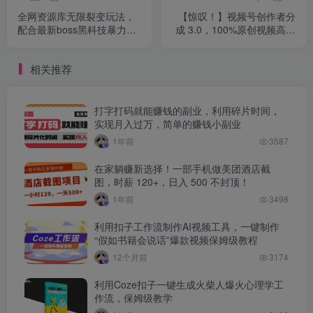
全网资源库无限裂变玩法，
【惊叹！】视频号创作者分
配合最新boss黑科技暴力引
成 3.0，100%原创视频高收
流，日赚2000＋
益，我昨天收益1150
相关推荐
打字打码就能赚钱的副业，利用碎片时间，
实现月入过万，简单的赚钱小副业
1年前
3587
在家躺赚新选择！一部手机做美团酒店截
图，时薪 120+，日入 500 不封顶！
1年前
3498
利用扣子工作流制作AI视频工具，一键制作
“假如书籍会说话”爆款视频保姆级教程
12个月前
3174
利用Coze扣子一键生成火柴人爆火心理学工
作流，保姆级教学