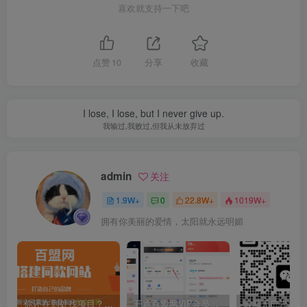
喜欢就支持一下吧
点赞
10
分享
收藏
I lose, I lose, but I never give up.
我输过,我败过,但我从未放弃过
admin
关注
1.9W+
0
22.8W+
1019W+
拥有你美丽的爱情，太阳就永远明媚
你还在到处找项目？还在当韭菜？我靠卖项目一个月收入5万+，曾经我也是个失败者。
开通百盟网VIP会员，尊享全站资源免费下载，享70%的推广提成！！【限时五折优惠】