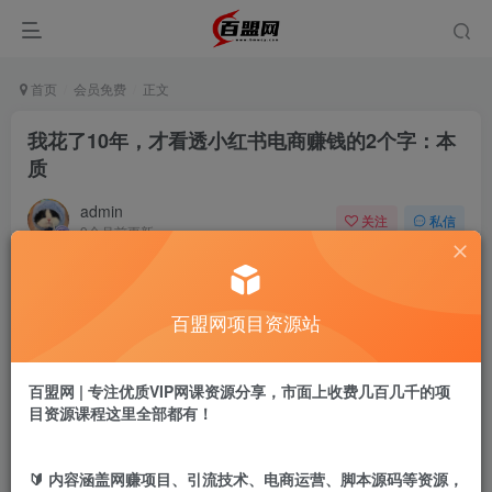
首页
会员免费
正文
我花了10年，才看透小红书电商赚钱的2个字：本
质
admin
关注
私信
9个月前更新
366
10
付费阅读
百盟网项目资源站
我花了10年，才看透小红书电商赚钱的2个字：本质
此内容为付费阅读，请付费后查看
9.9
百盟网 | 专注优质VIP网课资源分享，市面上收费几百几千的项
盟币
目资源课程这里全部都有！
免费
免费
黄金会员
超级会员
🔰 内容涵盖网赚项目、引流技术、电商运营、脚本源码等资源，
立即购买