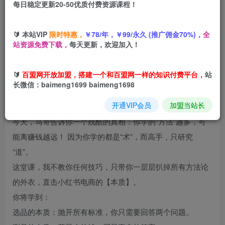
每日稳定更新20-50优质付费资源课程！
您当前未登录！建议登陆后购买，可保存购买订单
🔰 本站VIP
限时特惠，
￥78/年，￥99/永久 (推广佣金70%)，
全
站资源免费下载，
每天更新，欢迎加入！
项目介绍
🔰
百盟网开放加盟，搭建一个和百盟网一样的知识付费平台，
站
长微信：baimeng1699 baimeng1698
朋友，你是不是收藏了上百篇干货，脑子里装满了各种方法
开通VIP会员
加盟当站长
论，但店铺依旧0订单？😭
今天，马哥告诉你一个残酷的真相：你学的“方法”越多，可
能离赚钱越远！ 因为你学的都是“术”，而高手，只研究
“道”。
这堂课，我不教你任何技巧，只带你一层层扒掉所有方法论
的外衣，直击小红书电商的【本质】。
你将学到：
选品的本质：抛开所有标准，你只需要回答两个问题。