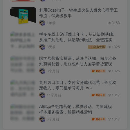
利用Coze扣子一键生成火柴人爆火心理学工
作流，保姆级教学
1年前
3168
拼多多线上SVIP线上年卡，从认知到基础、
从推广到活动、从活动到玩法，全链路实战
(260730)
8天前
1325
会员专属
国学号带货实操课：从账号认知、前期准备
到剪辑配音，用豆包AI助力国学带货变现
1026
3个月前
9.9
盟币
九月风口项目，支付宝分成代运营，长期稳
定收入，零门槛单号每月1w＋
1017
11个月前
9.9
盟币
AI驱动全链路营销，模块联动、向量建模、
样本服务搜索，解锁精准营销
1017
6个月前
9.9
盟币