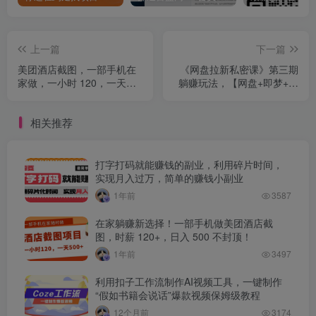
上一篇
下一篇
美团酒店截图，一部手机在
《网盘拉新私密课》第三期
家做，一小时 120，一天
躺赚玩法，【网盘+即梦+小
500+，你只管截图
说+短剧】拉新，有手机就能
操作，小白也可以轻松上
相关推荐
手，月入5000+
打字打码就能赚钱的副业，利用碎片时间，
实现月入过万，简单的赚钱小副业
1年前
3587
在家躺赚新选择！一部手机做美团酒店截
图，时薪 120+，日入 500 不封顶！
1年前
3497
利用扣子工作流制作AI视频工具，一键制作
“假如书籍会说话”爆款视频保姆级教程
12个月前
3174