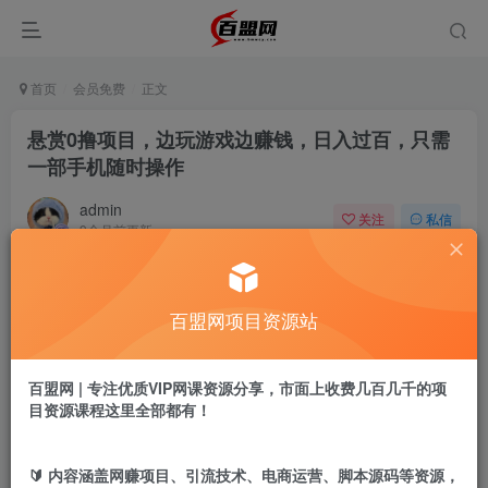
首页
会员免费
正文
悬赏0撸项目，边玩游戏边赚钱，日入过百，只需
一部手机随时操作
admin
关注
私信
9个月前更新
476
8
付费阅读
百盟网项目资源站
悬赏0撸项目，边玩游戏边赚钱，日入过百，只需一部手机随时操作
此内容为付费阅读，请付费后查看
9.9
百盟网 | 专注优质VIP网课资源分享，市面上收费几百几千的项
盟币
目资源课程这里全部都有！
免费
免费
黄金会员
超级会员
🔰 内容涵盖网赚项目、引流技术、电商运营、脚本源码等资源，
立即购买