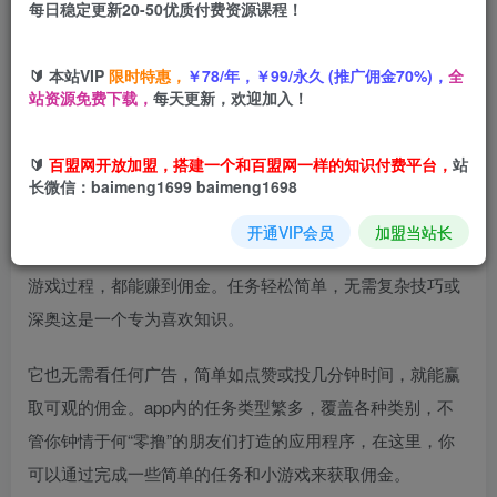
每日稳定更新20-50优质付费资源课程！
您当前未登录！建议登陆后购买，可保存购买订单
🔰 本站VIP
限时特惠，
￥78/年，￥99/永久 (推广佣金70%)，
全
站资源免费下载，
每天更新，欢迎加入！
项目介绍
🔰
百盟网开放加盟，搭建一个和百盟网一样的知识付费平台，
站
长微信：baimeng1699 baimeng1698
开通VIP会员
加盟当站长
这款app是为免费套现而生的，在这里完成些任务或者享受
游戏过程，都能赚到佣金。任务轻松简单，无需复杂技巧或
深奥这是一个专为喜欢知识。
它也无需看任何广告，简单如点赞或投几分钟时间，就能赢
取可观的佣金。app内的任务类型繁多，覆盖各种类别，不
管你钟情于何“零撸”的朋友们打造的应用程序，在这里，你
可以通过完成一些简单的任务和小游戏来获取佣金。