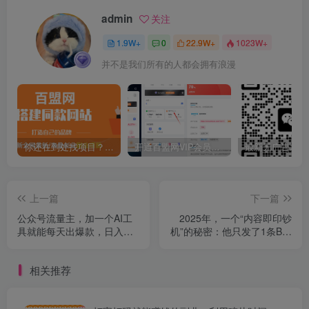
admin
关注
1.9W+
0
22.9W+
1023W+
并不是我们所有的人都会拥有浪漫
你还在到处找项目？还在当韭菜？我靠卖项目一个月收入5万+，曾经我也是个失败者。
开通百盟网VIP会员，尊享全站资源免费下载，享70%的推广提成！！【限时五折优惠】
上一篇
下一篇
公众号流量主，加一个AI工
2025年，一个“内容即印钞
具就能每天出爆款，日入
机”的秘密：他只发了1条B站
2000+
视频，狂揽1500万播放，30
天变现200万！，国学赛
相关推荐
道，玄学副业。