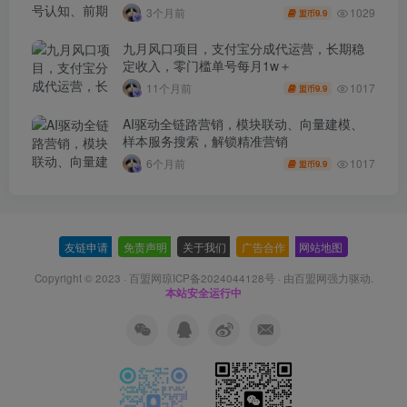
1029
3个月前
9.9
盟币
九月风口项目，支付宝分成代运营，长期稳
定收入，零门槛单号每月1w＋
1017
11个月前
9.9
盟币
AI驱动全链路营销，模块联动、向量建模、
样本服务搜索，解锁精准营销
1017
6个月前
9.9
盟币
友链申请
-
免责声明
-
关于我们
-
广告合作
-
网站地图
Copyright © 2023 ·
百盟网琼ICP备2024044128号
· 由
百盟网
强力驱动.
本站安全运行中