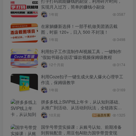
打字打码就能赚钱的副业，利用碎片时间，
实现月入过万，简单的赚钱小副业
1年前
3587
在家躺赚新选择！一部手机做美团酒店截
图，时薪 120+，日入 500 不封顶！
1年前
3498
利用扣子工作流制作AI视频工具，一键制作
“假如书籍会说话”爆款视频保姆级教程
12个月前
3174
利用Coze扣子一键生成火柴人爆火心理学工
作流，保姆级教学
1年前
3169
拼多多线上SVIP线上年卡，从认知到基础、
从推广到活动、从活动到玩法，全链路实战
(260730)
10天前
1325
会员专属
国学号带货实操课：从账号认知、前期准备
到剪辑配音，用豆包AI助力国学带货变现