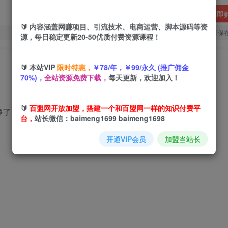
立即
🔰 内容涵盖网赚项目、引流技术、电商运营、脚本源码等资
您当前未登录！建议登陆后购买，可保
源，每日稳定更新20-50优质付费资源课程！
🔰 本站VIP
限时特惠，
￥78/年，￥99/永久 (推广佣金
70%)，
全站资源免费下载，
每天更新，欢迎加入！
🔰
百盟网开放加盟，搭建一个和百盟网一样的知识付费平
挣了》
台，
站长微信：baimeng1699 baimeng1698
开通VIP会员
加盟当站长