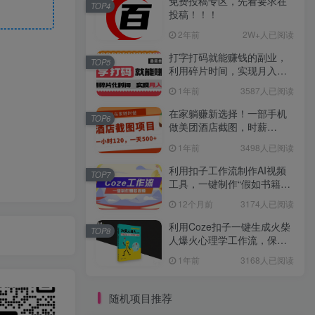
免费投稿专区，先看要求在
TOP4
投稿！！！
2年前
2W+人已阅读
打字打码就能赚钱的副业，
TOP5
利用碎片时间，实现月入过
万，简单的赚钱小副业
1年前
3587人已阅读
在家躺赚新选择！一部手机
TOP6
做美团酒店截图，时薪
120+，日入 500 不封顶！
1年前
3498人已阅读
利用扣子工作流制作AI视频
TOP7
工具，一键制作“假如书籍会
说话”爆款视频保姆级教程
12个月前
3174人已阅读
利用Coze扣子一键生成火柴
TOP8
人爆火心理学工作流，保姆
级教学
1年前
3168人已阅读
随机项目推荐