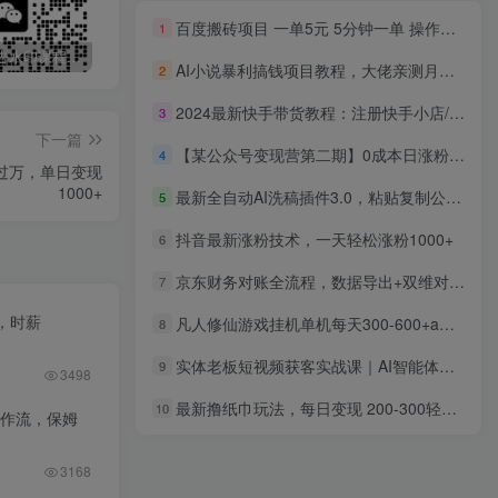
百度搬砖项目 一单5元 5分钟一单 操作简单 适合新手
1
最新无广告水印课程资源 长期更新
免费投稿专区，先看要求在投稿！！！
打字打码就能赚钱的副业，利用碎片时间，实现月入过万，简单的赚钱小副业
AI小说暴利搞钱项目教程，大佬亲测月入1-3万，从零教学短故事创作与投稿变现全套玩法
2
2024最新快手带货教程：注册快手小店/发布带货视频/违规申诉/日爆千单
3
下一篇
【某公众号变现营第二期】0成本日涨粉1000+让你月赚10W+（8月24号更新）
4
读过万，单日变现
1000+
最新全自动AI洗稿插件3.0，粘贴复制公众号日引300+创业粉，单日五位数变现
5
抖音最新涨粉技术，一天轻松涨粉1000+
6
京东财务对账全流程，数据导出+双维对账+成本管控，掌握对账标准化操作
7
，时薪
凡人修仙游戏挂机单机每天300-600+a当天做当天见收益随时在线秒变现
8
实体老板短视频获客实战课｜AI智能体工具全套实操、门店IP打造、爆款变现选题、数字人无人出镜引流完整教程
9
3498
最新撸纸巾玩法，每日变现 200-300轻松实现月入过万
10
工作流，保姆
3168