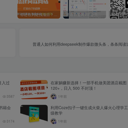
你还在到处找项目？还在当韭菜？我靠卖项目一个月收入5万+，曾经我也是个失败者。
开通百盟网VIP会员，尊享全站资源免费下载，享70%的推广提成！！【限时五折优惠】
普通人如何利用deepseek制作爆款微头条，条条阅
月入过
在家躺赚新选择！一部手机做美团酒店截图
120+，日入 500 不封顶！
3587
1年前
书籍会
利用Coze扣子一键生成火柴人爆火心理学
级教学
3174
1年前