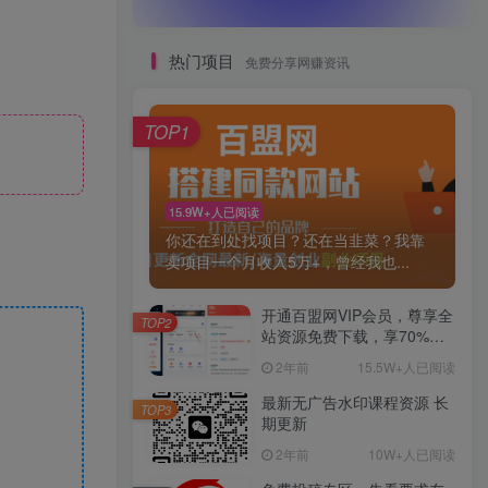
热门项目
免费分享网赚资讯
TOP1
15.9W+人已阅读
你还在到处找项目？还在当韭菜？我靠
卖项目一个月收入5万+，曾经我也...
开通百盟网VIP会员，尊享全
TOP2
站资源免费下载，享70%的
推广提成！！【限时五折优
2年前
15.5W+人已阅读
惠】
最新无广告水印课程资源 长
TOP3
期更新
2年前
10W+人已阅读