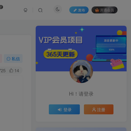
盟
发布
开通会员
私信
725
14
Hi！请登录
登录
注册