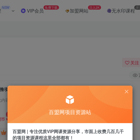
NEW
免费下载
日入2K
加
程
VIP会员
加盟网站
无水印课程
关注
0撸项目！刷短剧的同时把钱挣了
此内容为付费阅读，请付费后查看
9.9
百盟网项目资源站
盟币
百盟网 | 专注优质VIP网课资源分享，市面上收费几百几千
免费
免费
黄金会员
超级会员
的项目资源课程这里全部都有！