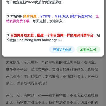
每日稳定更新20-50优质付费资源课程！
您当前未登录！建议登陆后购买，可保存购买订单
🔰 本站VIP
限时特惠，
￥78/年，￥99/永久 (推广佣金70%)，
全
站资源免费下载，
每天更新，欢迎加入！
项目介绍
🔰
百盟网开放加盟，搭建一个和百盟网一样的知识付费平台，
站
长微信：baimeng1699 baimeng1698
爆款野路子引流：电商评论区大法，无需开店，永久精准吸
开通VIP会员
加盟当站长
粉，懒人福利，有手必会！
大家快来！今天爆料一个简单粗暴的引流黑科技：在淘宝、
拼多多等平台，瞄准卖网课、卖项目的商品评论区，直接发
评论引流！零门槛操作，专治懒癌，不怕封号限流，有手就
能上，躺着就把流量变现！
评论一发，商家删不动——除非被举报！不然它就稳稳挂在
那儿，商家推广引流不止，我们的浏览量不止，源源不断送