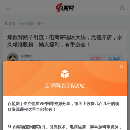
首页
会员免费
正文
爆款野路子引流：电商评论区大法，无需开店，永
久精准吸粉，懒人福利，有手必会！
admin
关注
私信
9个月前更新
873
5
付费阅读
百盟网项目资源站
爆款野路子引流：电商评论区大法，无需开店，永久精准吸粉，懒人福利，有手必会！
此内容为付费阅读，请付费后查看
9.9
百盟网 | 专注优质VIP网课资源分享，市面上收费几百几千的项
盟币
目资源课程这里全部都有！
免费
免费
黄金会员
超级会员
🔰 内容涵盖网赚项目、引流技术、电商运营、脚本源码等资源，
立即购买