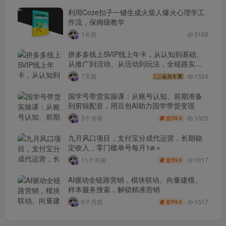
利用Coze扣子一键生成火柴人爆火心理学工
作流，保姆级教学
1年前
3168
拼多多线上SVIP线上年卡，从认知到基础、
从推广到活动、从活动到玩法，全链路实战
(260730)
7天前
1324
会员专属
国学号带货实操课：从账号认知、前期准备
到剪辑配音，用豆包AI助力国学带货变现
1025
3个月前
9.9
盟币
九月风口项目，支付宝分成代运营，长期稳
定收入，零门槛单号每月1w＋
1017
11个月前
9.9
盟币
AI驱动全链路营销，模块联动、向量建模、
样本服务搜索，解锁精准营销
1017
6个月前
9.9
盟币