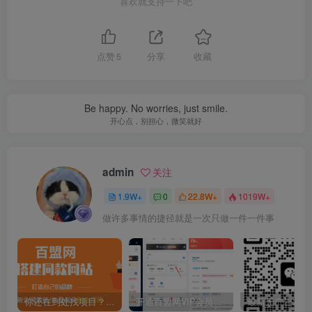
喜欢就支持一下吧
点赞
5
分享
收藏
Be happy. No worries, just smile.
开心点，别担心，微笑就好
admin
关注
1.9W+
0
22.8W+
1019W+
做许多事情的捷径就是一次只做一件一件事
你还在到处找项目？还在当韭菜？我靠卖项目一个月收入5万+，曾经我也是个失败者。
开通百盟网VIP会员，尊享全站资源免费下载，享70%的推广提成！！【限时五折优惠】