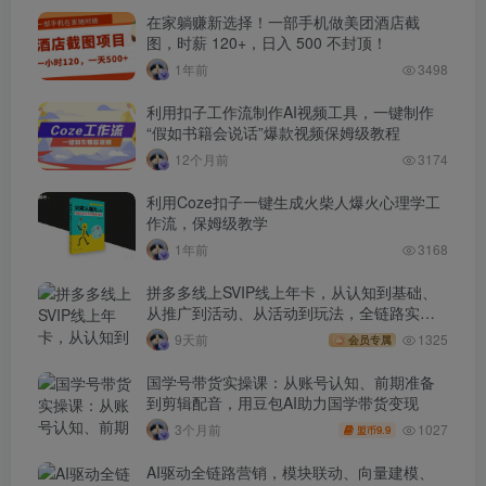
在家躺赚新选择！一部手机做美团酒店截
图，时薪 120+，日入 500 不封顶！
1年前
3498
利用扣子工作流制作AI视频工具，一键制作
“假如书籍会说话”爆款视频保姆级教程
12个月前
3174
利用Coze扣子一键生成火柴人爆火心理学工
作流，保姆级教学
1年前
3168
拼多多线上SVIP线上年卡，从认知到基础、
从推广到活动、从活动到玩法，全链路实战
(260730)
9天前
1325
会员专属
国学号带货实操课：从账号认知、前期准备
到剪辑配音，用豆包AI助力国学带货变现
1027
3个月前
9.9
盟币
AI驱动全链路营销，模块联动、向量建模、