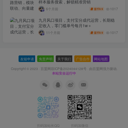
样本服务搜索，解锁精准营销
1017
6个月前
9.9
盟币
九月风口项目，支付宝分成代运营，长期稳
定收入，零门槛单号每月1w＋
1017
11个月前
9.9
盟币
友链申请
-
免责声明
-
关于我们
-
广告合作
-
网站地图
Copyright © 2023 ·
百盟网琼ICP备2024044128号
· 由
百盟网
强力驱动.
本站安全运行中
扫码加站长QQ
扫码加微信