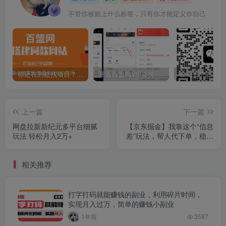
不管你被贴上什么标签，只有你才能定义你自己
你还在到处找项目？还在当韭菜？我靠卖项目一个月收入5万+，曾经我也是个失败者。
开通百盟网VIP会员，尊享全站资源免费下载，享70%的推广提成！！【限时五折优惠】
上一篇
下一篇
网盘拉新新纪元多平台细腻
【京东掘金】我靠这个“信息
玩法 轻松月入2万+
差”玩法，帮人代下单，稳定
月入过万！
相关推荐
打字打码就能赚钱的副业，利用碎片时间，
实现月入过万，简单的赚钱小副业
1年前
3587