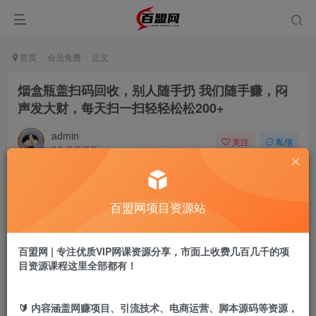
首页
会员免费
正文
烟盒瓶盖扫码回收，别人随手扔 我们随手赚，闷
声发大财，每天扫一扫轻轻松松200+
admin
关注
私信
9个月前更新
640
13
付费阅读
百盟网项目资源站
烟盒瓶盖扫码回收，别人随手扔 我们随手赚，闷声发大财，每天扫一扫轻轻松松200+
此内容为付费阅读，请付费后查看
9.9
百盟网 | 专注优质VIP网课资源分享，市面上收费几百几千的项
盟币
目资源课程这里全部都有！
免费
免费
黄金会员
超级会员
🔰 内容涵盖网赚项目、引流技术、电商运营、脚本源码等资源，
立即购买