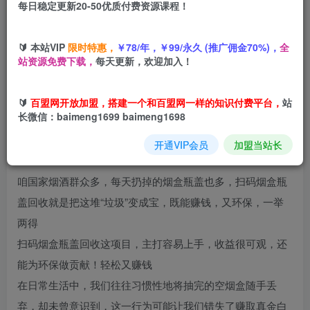
每日稳定更新20-50优质付费资源课程！
您当前未登录！建议登陆后购买，可保存购买订单
🔰 本站VIP
限时特惠，
￥78/年，￥99/永久 (推广佣金70%)，
全
站资源免费下载，
每天更新，欢迎加入！
项目介绍
🔰
百盟网开放加盟，搭建一个和百盟网一样的知识付费平台，
站
长微信：baimeng1699 baimeng1698
每一个烟盒、每一个瓶盖都是宝贵的资源。通过回收利用，
开通VIP会员
加盟当站长
我们不仅能减少环境污染还能创造经济价值
咱国家烟酒群众多，每天扔掉的烟盒瓶盖也多，扫码烟盒瓶
盖回收就是把这堆“垃圾”变成宝，既能赚钱，又环保，一举
两得
扫码烟盒瓶盖回收这项目，主打容易上手，收益很可观，还
能为环保做贡献！轻松又赚钱
在日常生活中，我们往往习惯性地将抽完的空烟盒随手丢
弃，却未曾意识到，这一行为可能让我们错失了赚取真金白