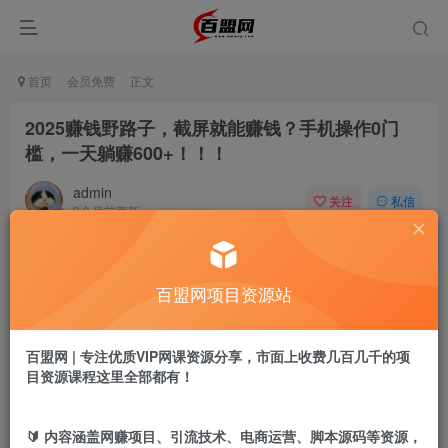
首页
会员免费
正文
2025赚钱野路子，截屏就能赚钱？手机操作0门
槛，一天躺赚600+！！！
admin
关注
私信
9个月前更新
690
4
付费阅读
百盟网项目资源站
2025赚钱野路子，截屏就能赚钱？手机操作0门槛，一天躺赚600+！！！
此内容为付费阅读，请付费后查看
9.9
百盟网 | 专注优质VIP网课资源分享，市面上收费几百几千的项
盟币
目资源课程这里全部都有！
免费
免费
黄金会员
超级会员
🔰 内容涵盖网赚项目、引流技术、电商运营、脚本源码等资源，
立即购买