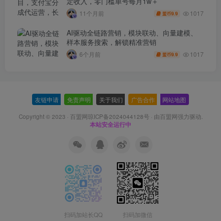
定收入，零门槛单号每月1w＋
1017
11个月前
9.9
盟币
AI驱动全链路营销，模块联动、向量建模、
样本服务搜索，解锁精准营销
1017
6个月前
9.9
盟币
友链申请
-
免责声明
-
关于我们
-
广告合作
-
网站地图
Copyright © 2023 ·
百盟网琼ICP备2024044128号
· 由
百盟网
强力驱动.
本站安全运行中
扫码加站长QQ
扫码加微信