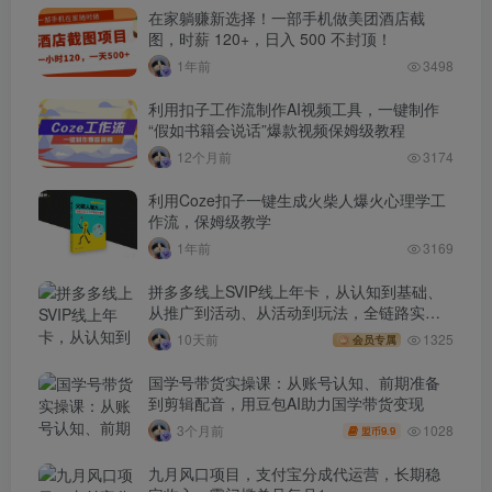
在家躺赚新选择！一部手机做美团酒店截
图，时薪 120+，日入 500 不封顶！
1年前
3498
利用扣子工作流制作AI视频工具，一键制作
“假如书籍会说话”爆款视频保姆级教程
12个月前
3174
利用Coze扣子一键生成火柴人爆火心理学工
作流，保姆级教学
1年前
3169
拼多多线上SVIP线上年卡，从认知到基础、
从推广到活动、从活动到玩法，全链路实战
(260730)
10天前
1325
会员专属
国学号带货实操课：从账号认知、前期准备
到剪辑配音，用豆包AI助力国学带货变现
1028
3个月前
9.9
盟币
九月风口项目，支付宝分成代运营，长期稳