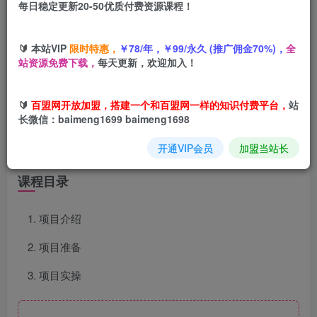
每日稳定更新20-50优质付费资源课程！
您当前未登录！建议登陆后购买，可保存购买订单
🔰 本站VIP
限时特惠，
￥78/年，￥99/永久 (推广佣金70%)，
全
站资源免费下载，
每天更新，欢迎加入！
项目介绍
🔰
百盟网开放加盟，搭建一个和百盟网一样的知识付费平台，
站
长微信：baimeng1699 baimeng1698
只需要截屏就能薅各大平台的推广费，一分钟薅几块钱，一
开通VIP会员
加盟当站长
天做俩小时，躺赚几百块的神仙项目！！！
课程目录
项目介绍
项目准备
项目实操