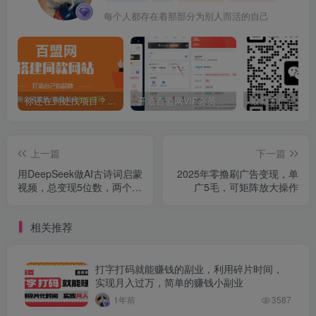
每个人都存在着那部分为别人而活的自己
你还在到处找项目？还在当韭菜？我靠卖项目一个月收入5万+，曾经我也是个失败者。
开通百盟网VIP会员，尊享全站资源免费下载，享70%的推广提成！！【限时五折优惠】
上一篇
下一篇
用DeepSeek做AI古诗词启蒙
2025年零撸刷广告变现，单
视频，总变现5位数，两个月
广5毛，可矩阵放大操作
涨粉22W
相关推荐
打字打码就能赚钱的副业，利用碎片时间，
实现月入过万，简单的赚钱小副业
1年前
3587