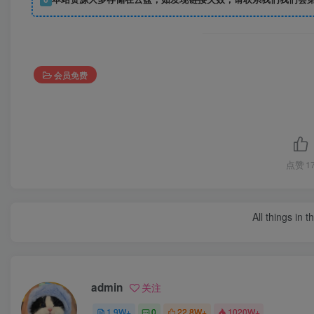
会员免费
点赞
1
All things in 
admin
关注
1.9W+
0
22.8W+
1020W+