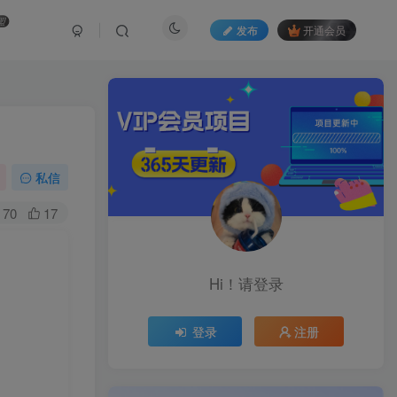
盟
发布
开通会员
私信
70
17
Hi！请登录
登录
注册