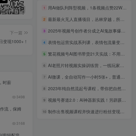
用Ai做队列阵型视频，1条视频点赞22W，单日变现1000+
1
最新无广告水印课程资源 长期更新
免费投稿专区，先看要求在投稿！！！
打字打码就能赚钱的副业，利用碎片时间，实现月入过万，简单的赚钱小副业
最新最火无人直播项目，丛林穿越，所有平台都可播 保姆级教学小白轻松1600+
2
2025年视频号创作者分成之AI鬼故事爆火流量，轻松日入2000+无脑操作，小白、宝妈、学生党、也可轻松上手，不需要剪辑、副业和工作室绝佳选择
3
下一篇
变现1000+！
表情包运营实战系列课，表情包流量变现完整教程（19节课）
4
繁花视频号AI图书带货21天实战：不用露脸×不囤货×不发愁内容，AI写文案做视频挂小黄车，佣金50%+爆单
5
AI老照片转视频实操训练营，一线玩家教你AI老照片转视频
6
AI微课，全自动写作一小时5张+，普通人新风口，长久稳定月2W
7
，时薪
2023年纯自然流起号课程，带你把自然流玩明白，可以闭眼上车（5月更新）
8
3498
视频号赛道2.0：AI神器新实践！另辟蹊径！五分钟一条作品，小白变高手…
9
工作流，保姆
制作出售视频课程并快速进行粉丝变现的方法，轻松获利5万美元以上
10
3168
到剪辑配音，