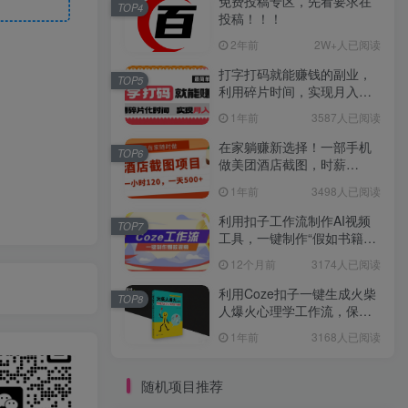
免费投稿专区，先看要求在
TOP4
投稿！！！
2年前
2W+人已阅读
打字打码就能赚钱的副业，
TOP5
利用碎片时间，实现月入过
万，简单的赚钱小副业
1年前
3587人已阅读
在家躺赚新选择！一部手机
TOP6
做美团酒店截图，时薪
120+，日入 500 不封顶！
1年前
3498人已阅读
利用扣子工作流制作AI视频
TOP7
工具，一键制作“假如书籍会
说话”爆款视频保姆级教程
12个月前
3174人已阅读
利用Coze扣子一键生成火柴
TOP8
人爆火心理学工作流，保姆
级教学
1年前
3168人已阅读
随机项目推荐