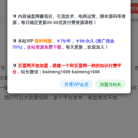
立即
🔰 内容涵盖网赚项目、引流技术、电商运营、脚本源码等资
您当前未登录！建议登陆后购买，可保
源，每日稳定更新20-50优质付费资源课程！
🔰 本站VIP
限时特惠，
￥78/年，￥99/永久 (推广佣金
70%)，
全站资源免费下载，
每天更新，欢迎加入！
🔰
百盟网开放加盟，搭建一个和百盟网一样的知识付费平
频号，抖音，快手，小红书 等等，这个赛道的特点就是观看高，
台，
站长微信：baimeng1699 baimeng1698
大量时间去剪辑，发一个上下集严重耽误自己的时间
开通VIP会员
加盟当站长
一键十几秒生成影视解说视频，我们只需要提供到一个电影的名
，我们可以大批量短阵，多个平台发布，收益相当不错。