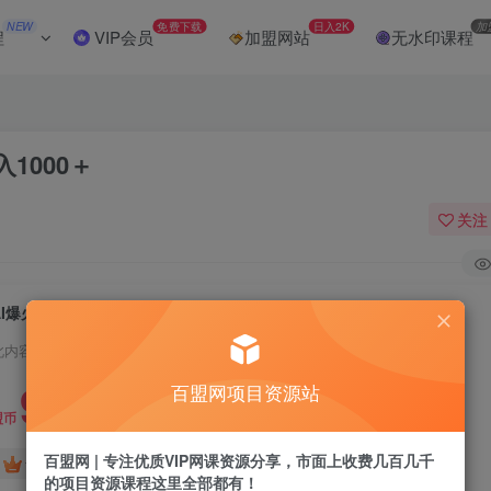
NEW
免费下载
日入2K
加
程
VIP会员
加盟网站
无水印课程
1000＋
关注
AI爆火短剧一键生成原创视频小白轻松日入1000＋
此内容为付费阅读，请付费后查看
9.9
百盟网项目资源站
盟币
百盟网 | 专注优质VIP网课资源分享，市面上收费几百几千
免费
免费
黄金会员
超级会员
的项目资源课程这里全部都有！