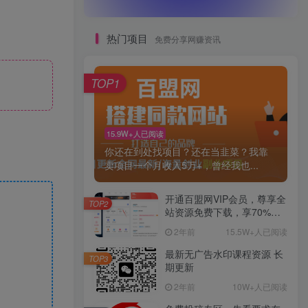
热门项目
免费分享网赚资讯
TOP1
15.9W+人已阅读
你还在到处找项目？还在当韭菜？我靠
卖项目一个月收入5万+，曾经我也...
开通百盟网VIP会员，尊享全
TOP2
站资源免费下载，享70%的
推广提成！！【限时五折优
2年前
15.5W+人已阅读
惠】
最新无广告水印课程资源 长
TOP3
期更新
2年前
10W+人已阅读