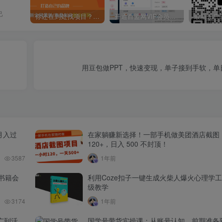
己
你还在到处找项目？还在当韭菜？我靠卖项目一个月收入5万+，曾经我也是个失败者。
开通百盟网VIP会员，尊享全站资源免费下载，享70%的推广提成！！【限时五折优惠】
用豆包做PPT，快速变现，单子接到手软，单日
月入过
在家躺赚新选择！一部手机做美团酒店截图
120+，日入 500 不封顶！
3587
1年前
书籍会
利用Coze扣子一键生成火柴人爆火心理学
级教学
3174
1年前
广到活
国学号带货实操课：从账号认知、前期准备