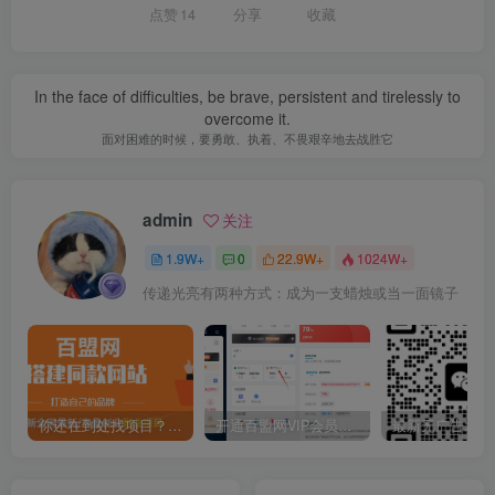
点赞
14
分享
收藏
In the face of difficulties, be brave, persistent and tirelessly to
overcome it.
面对困难的时候，要勇敢、执着、不畏艰辛地去战胜它
admin
关注
1.9W+
0
22.9W+
1024W+
传递光亮有两种方式：成为一支蜡烛或当一面镜子
你还在到处找项目？还在当韭菜？我靠卖项目一个月收入5万+，曾经我也是个失败者。
开通百盟网VIP会员，尊享全站资源免费下载，享70%的推广提成！！【限时五折优惠】