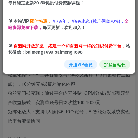
每日稳定更新20-50优质付费资源课程！
您当前未登录！建议登陆后购买，可保存购买订单
🔰 本站VIP
限时特惠，
￥78/年，￥99/永久 (推广佣金70%)，
全
站资源免费下载，
每天更新，欢迎加入！
项目介绍
🔰
百盟网开放加盟，搭建一个和百盟网一样的知识付费平台，
站
长微信：baimeng1699 baimeng1698
【零基础AI矩阵玩法】无需剪辑经验，3步打造原创爆款矩阵
开通VIP会员
加盟当站长
核心优势
轻量化操作：AI工具智能改写+爆款文案库（每日更新行业热
点），10分钟完成3篇差异化内容
粉丝零门槛变现：通过平台内容补贴+CPM分成+私域引流组
合收益模式，实测单账号日均收益100-1000元
矩阵化放大：支持1人操作5-10个账号，AI智能分发系统实现
跨平台流量协同