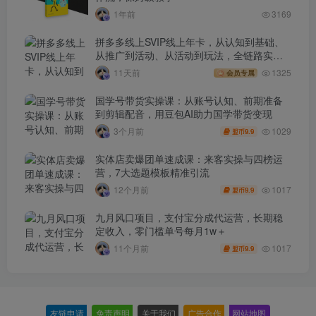
1年前
3169
拼多多线上SVIP线上年卡，从认知到基础、
从推广到活动、从活动到玩法，全链路实战
(260730)
11天前
1325
会员专属
国学号带货实操课：从账号认知、前期准备
到剪辑配音，用豆包AI助力国学带货变现
1029
3个月前
9.9
盟币
实体店卖爆团单速成课：来客实操与四榜运
营，7大选题模板精准引流
1017
12个月前
9.9
盟币
九月风口项目，支付宝分成代运营，长期稳
定收入，零门槛单号每月1w＋
1017
11个月前
9.9
盟币
友链申请
-
免责声明
-
关于我们
-
广告合作
-
网站地图