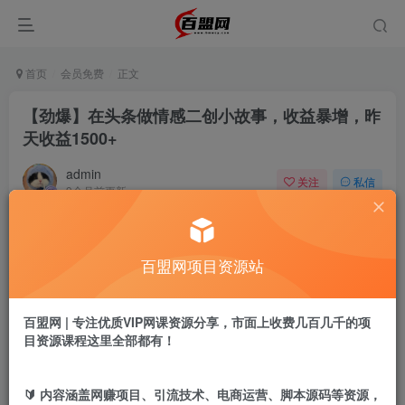
首页
会员免费
正文
【劲爆】在头条做情感二创小故事，收益暴增，昨
天收益1500+
admin
关注
私信
9个月前更新
28
14
付费阅读
百盟网项目资源站
【劲爆】在头条做情感二创小故事，收益暴增，昨天收益1500+
此内容为付费阅读，请付费后查看
9.9
百盟网 | 专注优质VIP网课资源分享，市面上收费几百几千的项
盟币
目资源课程这里全部都有！
免费
免费
黄金会员
超级会员
🔰 内容涵盖网赚项目、引流技术、电商运营、脚本源码等资源，
立即购买