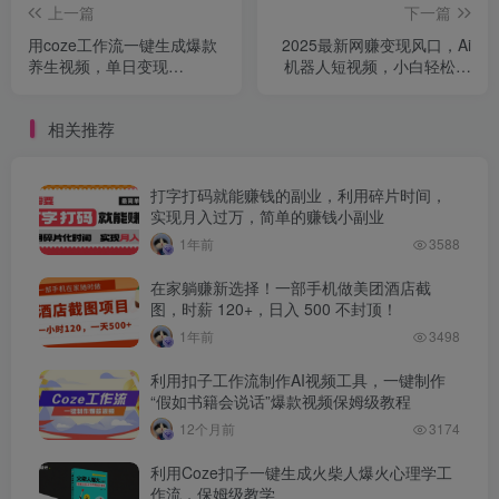
上一篇
下一篇
用coze工作流一键生成爆款
2025最新网赚变现风口，Ai
养生视频，单日变现
机器人短视频，小白轻松月
1000➕，保姆级教程
入过万，五天速成高收益玩
法
相关推荐
打字打码就能赚钱的副业，利用碎片时间，
实现月入过万，简单的赚钱小副业
1年前
3588
在家躺赚新选择！一部手机做美团酒店截
图，时薪 120+，日入 500 不封顶！
1年前
3498
利用扣子工作流制作AI视频工具，一键制作
“假如书籍会说话”爆款视频保姆级教程
12个月前
3174
利用Coze扣子一键生成火柴人爆火心理学工
作流，保姆级教学