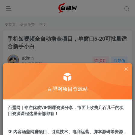
首页
会员免费
正文
手机短视频全自动撸金项目，单窗口5-20可批量适
合新手小白
admin
关注
私信
9个月前更新
794
10
付费阅读
百盟网项目资源站
手机短视频全自动撸金项目，单窗口5-20可批量适合新手小白
此内容为付费阅读，请付费后查看
9.9
百盟网 | 专注优质VIP网课资源分享，市面上收费几百几千的项
盟币
目资源课程这里全部都有！
免费
免费
黄金会员
超级会员
🔰 内容涵盖网赚项目、引流技术、电商运营、脚本源码等资源，
立即购买