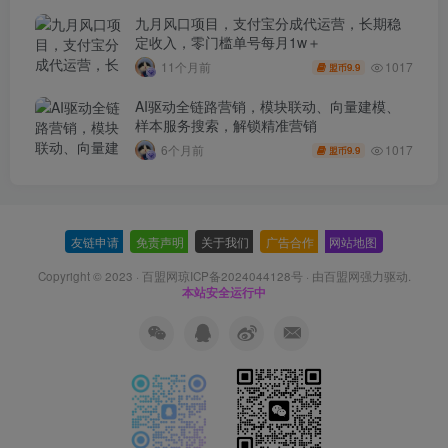
九月风口项目，支付宝分成代运营，长期稳
定收入，零门槛单号每月1w＋
1017
11个月前
9.9
盟币
AI驱动全链路营销，模块联动、向量建模、
样本服务搜索，解锁精准营销
1017
6个月前
9.9
盟币
友链申请
-
免责声明
-
关于我们
-
广告合作
-
网站地图
Copyright © 2023 ·
百盟网琼ICP备2024044128号
· 由
百盟网
强力驱动.
本站安全运行中