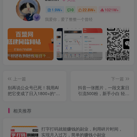
1.9W+
0
22.8W+
1021W+
我爱你，爱了整整一个曾经
你还在到处找项目？还在当韭菜？我靠卖项目一个月收入5万+，曾经我也是个失败者。
开通百盟网VIP会员，尊享全站资源免费下载，享70%的推广提成！！【限时五折优惠】
上一篇
下一篇
别再说公众号已死！我用AI
抖音一张图片，一段文案日
把它变成了日入1800+的“印
引流500粉，新手小白 轻松
钞机”，今天免费拆解！
上手
相关推荐
打字打码就能赚钱的副业，利用碎片时间，
实现月入过万，简单的赚钱小副业