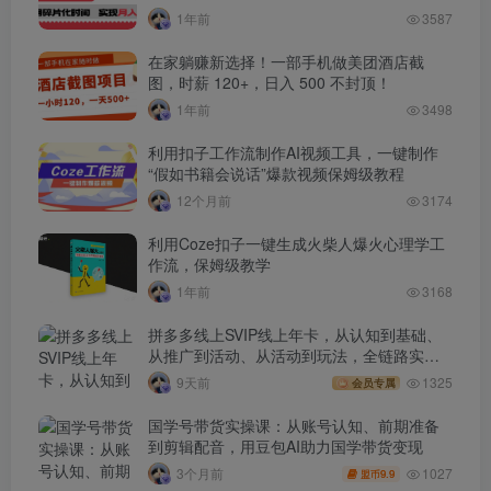
1年前
3587
在家躺赚新选择！一部手机做美团酒店截
图，时薪 120+，日入 500 不封顶！
1年前
3498
利用扣子工作流制作AI视频工具，一键制作
“假如书籍会说话”爆款视频保姆级教程
12个月前
3174
利用Coze扣子一键生成火柴人爆火心理学工
作流，保姆级教学
1年前
3168
拼多多线上SVIP线上年卡，从认知到基础、
从推广到活动、从活动到玩法，全链路实战
(260730)
9天前
1325
会员专属
国学号带货实操课：从账号认知、前期准备
到剪辑配音，用豆包AI助力国学带货变现
1027
3个月前
9.9
盟币