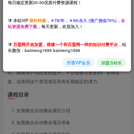
每日稳定更新20-50优质付费资源课程！
您当前未登录！建议登陆后购买，可保存购买订单
🔰 本站VIP
限时特惠，
￥78/年，￥99/永久 (推广佣金70%)，
全
站资源免费下载，
每天更新，欢迎加入！
项目介绍
🔰
百盟网开放加盟，搭建一个和百盟网一样的知识付费平台，
站
长微信：baimeng1699 baimeng1698
对于新手小白而言，短频的吸引力显而易见。无需掌握复杂
开通VIP会员
加盟当站长
技术或专业知识，每天只需投入几个小时，轻松赚取几十
元。随着用户活跃度的提升，平台会吸引更多的广告商投
放，这表明这个变现项目具有长期稳定的潜力。
课程目录
短视频全自动撸金项目介绍
短视频全自动撸金项目准备