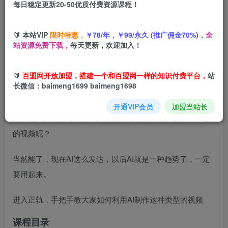
每日稳定更新20-50优质付费资源课程！
您当前未登录！建议登陆后购买，可保存购买订单
🔰 本站VIP
限时特惠，
￥78/年，￥99/永久 (推广佣金70%)，
全
站资源免费下载，
每天更新，欢迎加入！
项目介绍
🔰
百盟网开放加盟，搭建一个和百盟网一样的知识付费平台，
站
长微信：baimeng1699 baimeng1698
AI动漫转真人这种视频浏览量非常高，涨粉速度杠杠的
开通VIP会员
加盟当站长
人家是真人去cos扮演，那我们普通人能不能做这种cos装扮
的视频呢？
当然能了，现在AI这么发达，以后AI就是一种趋势了，一定
要用起来。
进入正轨，手把手教大家如何利用AI制作这种类型的视频
课程目录