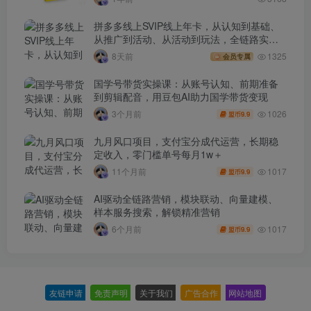
拼多多线上SVIP线上年卡，从认知到基础、
从推广到活动、从活动到玩法，全链路实战
(260730)
8天前
1325
会员专属
国学号带货实操课：从账号认知、前期准备
到剪辑配音，用豆包AI助力国学带货变现
1026
3个月前
9.9
盟币
九月风口项目，支付宝分成代运营，长期稳
定收入，零门槛单号每月1w＋
1017
11个月前
9.9
盟币
AI驱动全链路营销，模块联动、向量建模、
样本服务搜索，解锁精准营销
1017
6个月前
9.9
盟币
友链申请
-
免责声明
-
关于我们
-
广告合作
-
网站地图