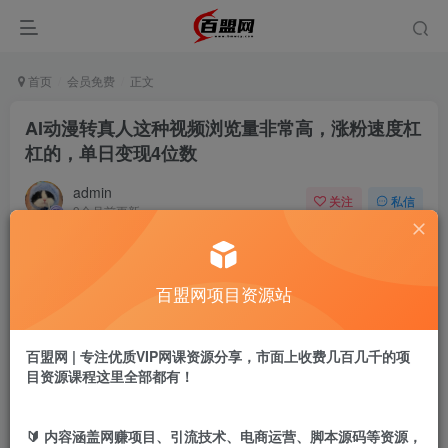
首页
会员免费
正文
AI动漫转真人这种视频浏览量非常高，涨粉速度杠
杠的，单日变现4位数
admin
关注
私信
9个月前更新
915
3
付费阅读
百盟网项目资源站
AI动漫转真人这种视频浏览量非常高，涨粉速度杠杠的，单日变现4位数
此内容为付费阅读，请付费后查看
9.9
百盟网 | 专注优质VIP网课资源分享，市面上收费几百几千的项
盟币
目资源课程这里全部都有！
免费
免费
黄金会员
超级会员
🔰 内容涵盖网赚项目、引流技术、电商运营、脚本源码等资源，
立即购买