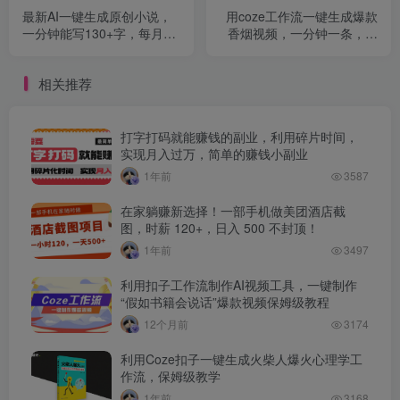
最新AI一键生成原创小说，
用coze工作流一键生成爆款
一分钟能写130+字，每月睡
香烟视频，一分钟一条，单
后收益3W+
日变现500➕，开源源代码，
小白复制就能使用
相关推荐
打字打码就能赚钱的副业，利用碎片时间，
实现月入过万，简单的赚钱小副业
1年前
3587
在家躺赚新选择！一部手机做美团酒店截
图，时薪 120+，日入 500 不封顶！
1年前
3497
利用扣子工作流制作AI视频工具，一键制作
“假如书籍会说话”爆款视频保姆级教程
12个月前
3174
利用Coze扣子一键生成火柴人爆火心理学工
作流，保姆级教学
1年前
3168