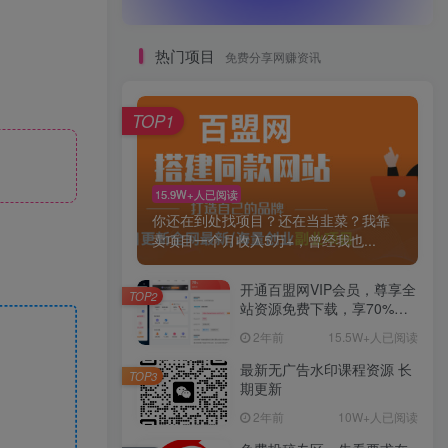
热门项目
免费分享网赚资讯
TOP1
15.9W+人已阅读
你还在到处找项目？还在当韭菜？我靠
卖项目一个月收入5万+，曾经我也...
开通百盟网VIP会员，尊享全
TOP2
站资源免费下载，享70%的
推广提成！！【限时五折优
2年前
15.5W+人已阅读
惠】
最新无广告水印课程资源 长
TOP3
期更新
2年前
10W+人已阅读