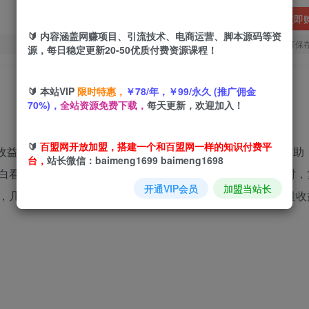
立即
🔰 内容涵盖网赚项目、引流技术、电商运营、脚本源码等资
您当前未登录！建议登陆后购买，可保
源，每日稳定更新20-50优质付费资源课程！
🔰 本站VIP
限时特惠，
￥78/年，￥99/永久 (推广佣金
70%)，
全站资源免费下载，
每天更新，欢迎加入！
🔰
百盟网开放加盟，搭建一个和百盟网一样的知识付费平
有收益，复制粘贴即可，不需要动脑子，不需要剪辑，AI软件辅助
台，
站长微信：baimeng1699 baimeng1698
白看完就可轻松上手矩阵，最适合新手小白的项目，永不过时，
开通VIP会员
加盟当站长
，几分钟一篇作品秒过原创，可矩阵操作放大收益，拉爆流量收