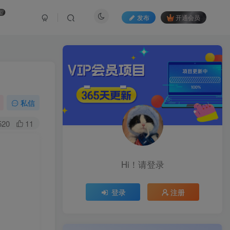
盟
发布
开通会员
私信
520
11
Hi！请登录
登录
注册