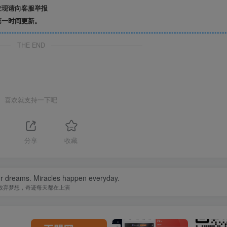
发现请向客服举报
第一时间更新。
THE END
喜欢就支持一下吧
1
分享
收藏
ur dreams. Miracles happen everyday.
放弃梦想，奇迹每天都在上演