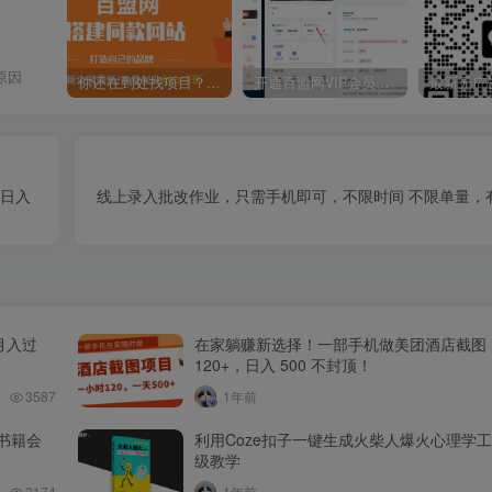
原因
你还在到处找项目？还在当韭菜？我靠卖项目一个月收入5万+，曾经我也是个失败者。
开通百盟网VIP会员，尊享全站资源免费下载，享70%的推广提成！！【限时五折优惠】
松日入
线上录入批改作业，只需手机即可，不限时间 不限单量，
月入过
在家躺赚新选择！一部手机做美团酒店截图
120+，日入 500 不封顶！
3587
1年前
书籍会
利用Coze扣子一键生成火柴人爆火心理学
级教学
3174
1年前