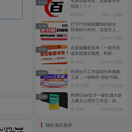
免费投稿专区，先看要求在
TOP4
投稿！！！
2年前
2W+人已阅读
打字打码就能赚钱的副业，
TOP5
利用碎片时间，实现月入过
万，简单的赚钱小副业
1年前
3587人已阅读
在家躺赚新选择！一部手机
TOP6
做美团酒店截图，时薪
120+，日入 500 不封顶！
1年前
3497人已阅读
利用扣子工作流制作AI视频
TOP7
工具，一键制作“假如书籍会
说话”爆款视频保姆级教程
12个月前
3174人已阅读
利用Coze扣子一键生成火柴
TOP8
人爆火心理学工作流，保姆
级教学
1年前
3168人已阅读
随机项目推荐