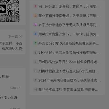
问一问分成计划开启，超简单，只需要复制粘贴，一天也能收入几百
1
商业剪辑技能提升课，各类型短片剪辑和组接技巧，节奏把控，教调色、音乐处理等
2
最新无广告水印课程资源 长期更新
免费投稿专区，先看要求在投稿！！！
打字打码就能赚钱的副业，利用碎片时间，实现月入过万，简单的赚钱小副业
名字拆分幸运数字半无人直播项目零门槛、零投入，保姆级教程、小白首选
3
用AI代写商业计划书，一单1k，提供免费接单渠道，永不失业副业
4
下一篇
外面卖598的10月最新短视频搬运黑科技，各大平台百分百过原创 靠搬运月入1w
有手就行，小白
5
在家兼职可做
副业拆解：抖音杰伦音乐号涨粉变现项目 视频版一条龙实操玩法（教程+素材）
6
用AI洗稿公众号日引200+创业粉日稳定变现4000+！
7
别再瞎找副业！番茄达人挂G才是稳賺赛道，日入1000+，全程傻瓜式操作，可矩阵放大【揭秘】
8
，时薪
2024年海外内容搬运技巧，搞笑情绪类短视频刷爆多平台，轻松日入千元
9
3497
商品卡实战流程·有货源无货源 电商开店/底层逻辑/小店无货源/不动销起店等
10
工作流，保姆
3168