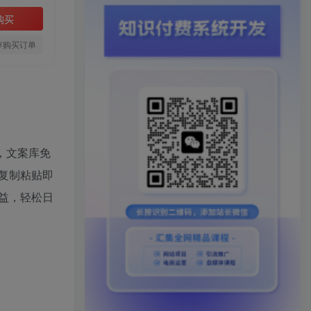
购买
存购买订单
，文案库免
复制粘贴即
益，轻松日