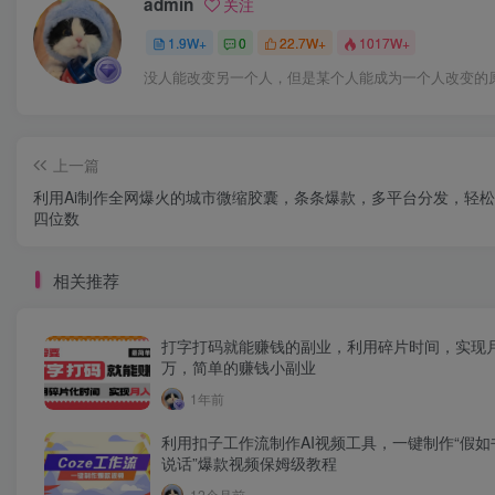
admin
关注
1.9W+
0
22.7W+
1017W+
没人能改变另一个人，但是某个人能成为一个人改变的
上一篇
利用Ai制作全网爆火的城市微缩胶囊，条条爆款，多平台分发，轻
四位数
相关推荐
打字打码就能赚钱的副业，利用碎片时间，实现
万，简单的赚钱小副业
1年前
利用扣子工作流制作AI视频工具，一键制作“假如
说话”爆款视频保姆级教程
12个月前