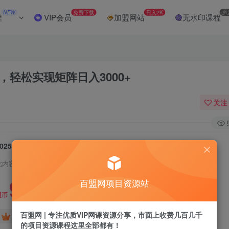
NEW
免费下载
日入2K
加
程
VIP会员
加盟网站
无水印课程
，轻松实现矩阵日入3000+
关注
2025年今日头条最新玩法，一键生成爆款，轻松实现矩阵日入3000+
此内容为付费阅读，请付费后查看
9.9
百盟网项目资源站
盟币
百盟网 | 专注优质VIP网课资源分享，市面上收费几百几千
免费
免费
黄金会员
超级会员
的项目资源课程这里全部都有！