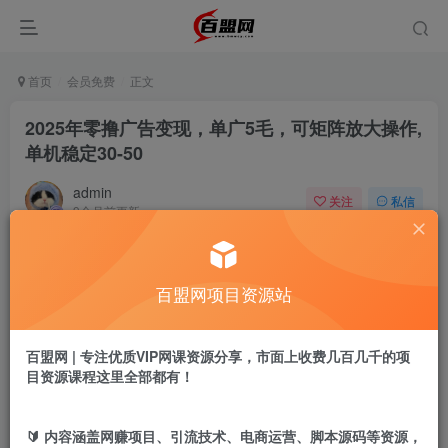
首页
会员免费
正文
2025年零撸广告变现，单广5毛，可矩阵放大操作,
单机稳定30-50
admin
关注
私信
9个月前更新
969
3
付费阅读
百盟网项目资源站
2025年零撸广告变现，单广5毛，可矩阵放大操作,单机稳定30-50
此内容为付费阅读，请付费后查看
9.9
百盟网 | 专注优质VIP网课资源分享，市面上收费几百几千的项
盟币
目资源课程这里全部都有！
免费
免费
黄金会员
超级会员
🔰 内容涵盖网赚项目、引流技术、电商运营、脚本源码等资源，
立即购买