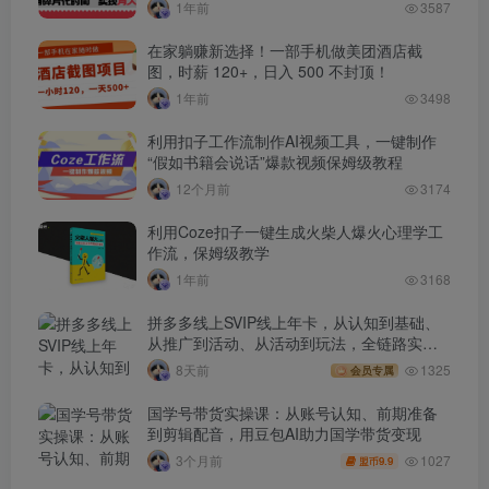
1年前
3587
在家躺赚新选择！一部手机做美团酒店截
图，时薪 120+，日入 500 不封顶！
1年前
3498
利用扣子工作流制作AI视频工具，一键制作
“假如书籍会说话”爆款视频保姆级教程
12个月前
3174
利用Coze扣子一键生成火柴人爆火心理学工
作流，保姆级教学
1年前
3168
拼多多线上SVIP线上年卡，从认知到基础、
从推广到活动、从活动到玩法，全链路实战
(260730)
8天前
1325
会员专属
国学号带货实操课：从账号认知、前期准备
到剪辑配音，用豆包AI助力国学带货变现
1027
3个月前
9.9
盟币