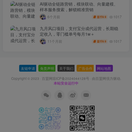
AI驱动全链路营销，模块联动、向量建模、
样本服务搜索，解锁精准营销
1017
6个月前
9.9
盟币
九月风口项目，支付宝分成代运营，长期稳
定收入，零门槛单号每月1w＋
1017
11个月前
9.9
盟币
友链申请
-
免责声明
-
关于我们
-
广告合作
-
网站地图
Copyright © 2023 ·
百盟网琼ICP备2024044128号
· 由
百盟网
强力驱动.
本站安全运行中