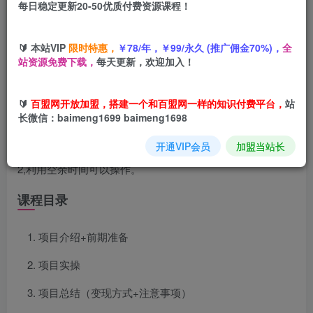
每日稳定更新20-50优质付费资源课程！
您当前未登录！建议登陆后购买，可保存购买订单
🔰 本站VIP
限时特惠，
￥78/年，￥99/永久 (推广佣金70%)，
全
站资源免费下载，
每天更新，欢迎加入！
项目介绍
🔰
百盟网开放加盟，搭建一个和百盟网一样的知识付费平台，
站
长微信：baimeng1699 baimeng1698
1,项目的原理很简单，那就是刷广告，一个任务从几毛到几
开通VIP会员
加盟当站长
块钱甚至几十块不等，单机一天30-70不等
2,利用空余时间可以操作。
课程目录
项目介绍+前期准备
项目实操
项目总结（变现方式+注意事项）