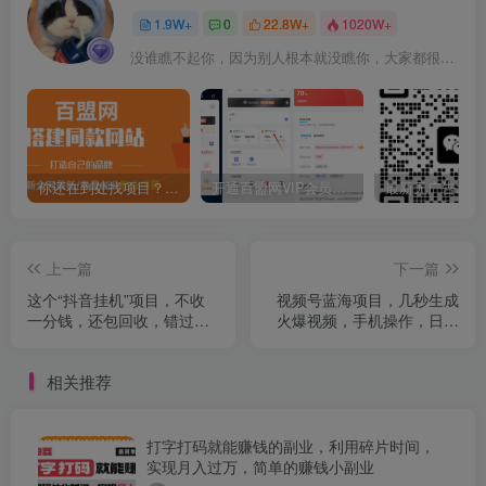
1.9W+
0
22.8W+
1020W+
没谁瞧不起你，因为别人根本就没瞧你，大家都很忙的
你还在到处找项目？还在当韭菜？我靠卖项目一个月收入5万+，曾经我也是个失败者。
开通百盟网VIP会员，尊享全站资源免费下载，享70%的推广提成！！【限时五折优惠】
上一篇
下一篇
这个“抖音挂机”项目，不收
视频号蓝海项目，几秒生成
一分钱，还包回收，错过拍
火爆视频，手机操作，日入
大腿！
2000+vv
相关推荐
打字打码就能赚钱的副业，利用碎片时间，
实现月入过万，简单的赚钱小副业