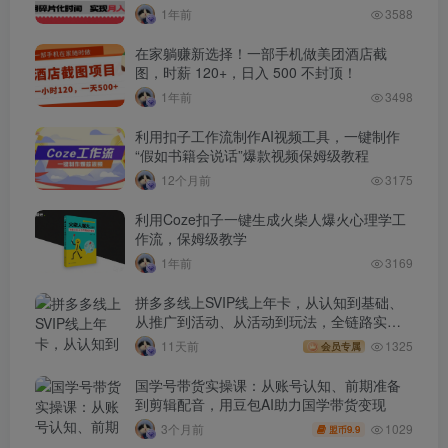
1年前
3588
在家躺赚新选择！一部手机做美团酒店截
图，时薪 120+，日入 500 不封顶！
1年前
3498
利用扣子工作流制作AI视频工具，一键制作
“假如书籍会说话”爆款视频保姆级教程
12个月前
3175
利用Coze扣子一键生成火柴人爆火心理学工
作流，保姆级教学
1年前
3169
拼多多线上SVIP线上年卡，从认知到基础、
从推广到活动、从活动到玩法，全链路实战
(260730)
11天前
1325
会员专属
国学号带货实操课：从账号认知、前期准备
到剪辑配音，用豆包AI助力国学带货变现
1029
3个月前
9.9
盟币