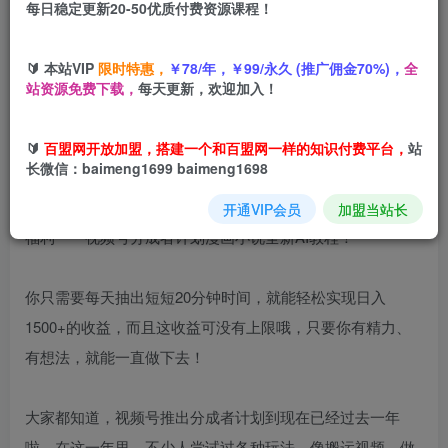
每日稳定更新20-50优质付费资源课程！
立即购买
您当前未登录！建议登陆后购买，可保存购买订单
🔰 本站VIP
限时特惠，
￥78/年，￥99/永久 (推广佣金70%)，
全
站资源免费下载，
每天更新，欢迎加入！
🔰
百盟网开放加盟，搭建一个和百盟网一样的知识付费平台，
站
项目介绍
长微信：baimeng1699 baimeng1698
家人们好呀！我是笑笑，这一期必须给大家安利一个超棒的
开通VIP会员
加盟当站长
福利——视频号分成者计划漫画小说全新AI教程！
你只需要每天抽出短短20分钟时间，就能轻松实现日入
1500+的收益，而且这收益可没有上限哦，只要你有精力、
有想法，就能一直做下去！
大家都知道，视频号推出分成者计划到现在已经过去一年
啦。在这一年里，不少人尝试过各种玩法，像搬运视频、做