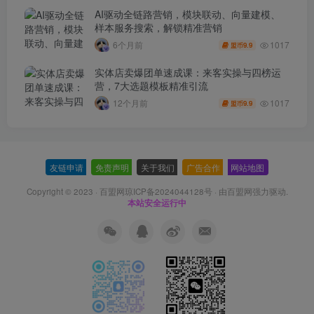
AI驱动全链路营销，模块联动、向量建模、
样本服务搜索，解锁精准营销
1017
6个月前
9.9
盟币
实体店卖爆团单速成课：来客实操与四榜运
营，7大选题模板精准引流
1017
12个月前
9.9
盟币
友链申请
-
免责声明
-
关于我们
-
广告合作
-
网站地图
Copyright © 2023 ·
百盟网琼ICP备2024044128号
· 由
百盟网
强力驱动.
本站安全运行中