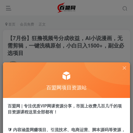
首页
会员免费
正文
【7月份】狂撸视频号分成收益，AI小说漫画，无
需剪辑，一键洗稿原创，小白日入1500+，副业必
选项目
admin
关注
私信
9个月前更新
187
7
百盟网项目资源站
付费阅读
【7月份】狂撸视频号分成收益，AI小说漫画，无需剪辑，一键洗稿原创，小白日入1500+，副业必选项目
此内容为付费阅读，请付费后查看
百盟网 | 专注优质VIP网课资源分享，市面上收费几百几千的项
9.9
目资源课程这里全部都有！
盟币
免费
免费
黄金会员
超级会员
🔰 内容涵盖网赚项目、引流技术、电商运营、脚本源码等资源，