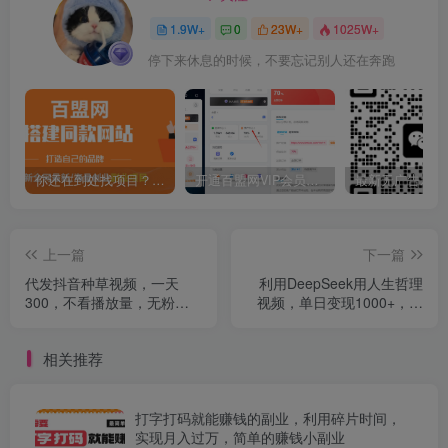
1.9W+
0
23W+
1025W+
停下来休息的时候，不要忘记别人还在奔跑
你还在到处找项目？还在当韭菜？我靠卖项目一个月收入5万+，曾经我也是个失败者。
开通百盟网VIP会员，尊享全站资源免费下载，享70%的推广提成！！【限时五折优惠】
上一篇
下一篇
代发抖音种草视频，一天
利用DeepSeek用人生哲理
300，不看播放量，无粉丝
视频，单日变现1000+，流
要求
量条条过万
相关推荐
打字打码就能赚钱的副业，利用碎片时间，
实现月入过万，简单的赚钱小副业