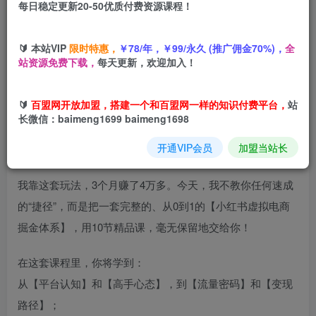
每日稳定更新20-50优质付费资源课程！
您当前未登录！建议登陆后购买，可保存购买订单
🔰 本站VIP
限时特惠，
￥78/年，￥99/永久 (推广佣金70%)，
全
站资源免费下载，
每天更新，欢迎加入！
项目介绍
🔰
百盟网开放加盟，搭建一个和百盟网一样的知识付费平台，
站
长微信：baimeng1699 baimeng1698
朋友，你可能不知道，小红书是目前普通人做“虚拟电商”最
开通VIP会员
加盟当站长
舒服的平台，没有之一！
我靠这套玩法，3个月赚了4万多。今天，我不教你任何速成
的“捷径”，而是把一套完整的、从0到1的【小红书虚拟电商
掘金体系】，用10节精品课，毫无保留地交给你！
在这套课程里，你将学到：
从【平台认知】和【高手心态】，到【流量密码】和【变现
路径】；