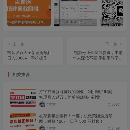
你还在到处找项目？还在当韭菜？我靠卖项目一个月收入5万+，曾经我也是个失败者。
开通百盟网VIP会员，尊享全站资源免费下载，享70%的推广提成！！【限时五折优惠】
上一篇
下一篇
抖音发行人全新蓝海项目，
视频号小众暴力赛道，中老
日入3000+，手机操作
年人深信不疑 手把手教学，
小白也能日入1000+ 保姆及
教程
相关推荐
打字打码就能赚钱的副业，利用碎片时间，
实现月入过万，简单的赚钱小副业
1年前
3587
在家躺赚新选择！一部手机做美团酒店截
图，时薪 120+，日入 500 不封顶！
1年前
3498