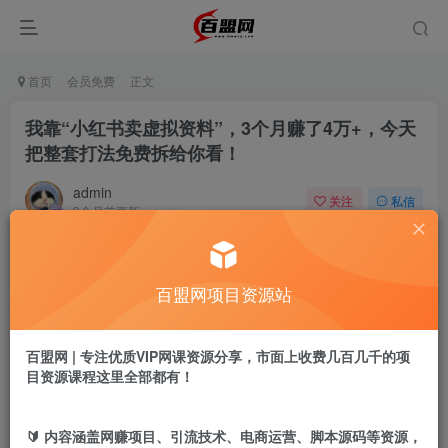
首页
会员免费
正文
我靠“小红书卖虚拟资料”，3个月赚了4万+，今天
把整套打法免费拆给你看！
admin
关注
私信
9个月前更新
310
6
付费阅读
百盟网项目资源站
我靠“小红书卖虚拟资料”，3个月赚了4万+，今天把整套打法免费拆给你看！
此内容为付费阅读，请付费后查看
9.9
百盟网 | 专注优质VIP网课资源分享，市面上收费几百几千的项
盟币
目资源课程这里全部都有！
免费
免费
黄金会员
超级会员
🔰 内容涵盖网赚项目、引流技术、电商运营、脚本源码等资源，
立即购买