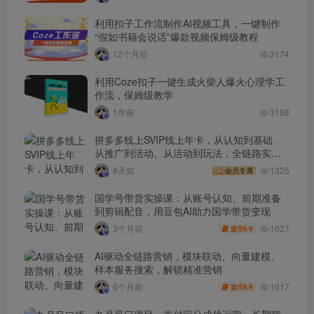
利用扣子工作流制作AI视频工具，一键制作
“假如书籍会说话”爆款视频保姆级教程
12个月前
3174
利用Coze扣子一键生成火柴人爆火心理学工
作流，保姆级教学
1年前
3168
拼多多线上SVIP线上年卡，从认知到基础、
从推广到活动、从活动到玩法，全链路实战
(260730)
8天前
1325
会员专属
国学号带货实操课：从账号认知、前期准备
到剪辑配音，用豆包AI助力国学带货变现
1027
3个月前
9.9
盟币
AI驱动全链路营销，模块联动、向量建模、
样本服务搜索，解锁精准营销
1017
6个月前
9.9
盟币
九月风口项目，支付宝分成代运营，长期稳