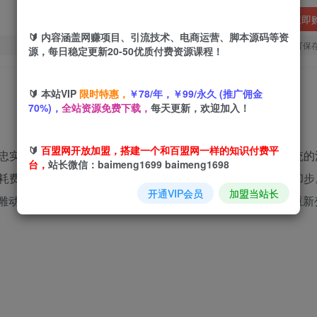
立即
🔰 内容涵盖网赚项目、引流技术、电商运营、脚本源码等资
您当前未登录！建议登陆后购买，可保
源，每日稳定更新20-50优质付费资源课程！
🔰 本站VIP
限时特惠，
￥78/年，￥99/永久 (推广佣金
70%)，
全站资源免费下载，
每天更新，欢迎加入！
🔰
百盟网开放加盟，搭建一个和百盟网一样的知识付费平
忠实粉丝，播放量和收益那叫一个居高不下啊！不过呢，传统的
台，
站长微信：baimeng1699 baimeng1698
耗费至少一天的时间去打磨。这也让不少想入局的朋友望而却步
开通VIP会员
加盟当站长
沙雕动画视频的一键生成，大大节省了制作时间，让这个领域重新