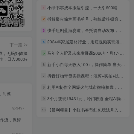
小绿书零成本搬运引流，一天引600精准创业粉，微信生态内赚钱的机会来了
1
拆解爆火简笔画书单号，熟练后挂橱窗售卖书籍产品轻松月赚上万
2
最新无广告水印课程资源 长期更新
免费投稿专区，先看要求在投稿！！！
打字打码就能赚钱的副业，利用碎片时间，实现月入过万，简单的赚钱小副业
快手短剧蓝海赛道，全托管自动发布，多号操作轻松放大收益
3
2024年家居建材行业，用短视频实现装修客户翻10倍（56节高清无水印）
4
下一篇
马年个人IP及未来发展课2026年1月17-18，提升个人品牌、职业规划、自我成长，向有结果的人学习
生成，无脑矩阵操
5
作，日入3000+
新手小白每天收入100+，操作简单 当天学会 ，适合所有人的副业
6
抖音好物带货实操课程：混剪+实拍+技巧+带货：从0到1实操（价值1688）
7
利用Ai制作全网爆火的城市微缩胶囊，条条爆款，多平台分发，轻松日入四位数
8
，时薪
3个月变现19431元，冷门赛道 全程Ai操作，新手2天学会！
9
3497
【暴利项目】小红书春节红包玩法月入5W的完整拆解(年货季可复制)
10
工作流，保姆
3168