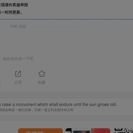
发现请向客服举报
第一时间更新。
THE END
喜欢就支持一下吧
8
分享
收藏
 raise a monument which shall endure until the sun grows old.
成就会树起一座纪念碑，它将一直立到太阳冷却之时