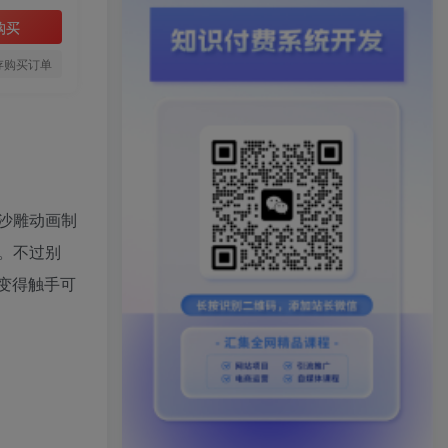
购买
存购买订单
沙雕动画制
。不过别
变得触手可