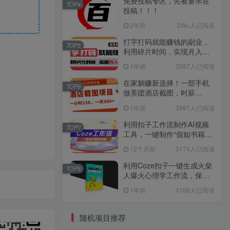
免费投稿专区，先看要求在
TOP4
投稿！！！
2年前
2W+人已阅读
打字打码就能赚钱的副业，
TOP5
利用碎片时间，实现月入过
万，简单的赚钱小副业
1年前
3587人已阅读
在家躺赚新选择！一部手机
TOP6
做美团酒店截图，时薪
120+，日入 500 不封顶！
1年前
3497人已阅读
利用扣子工作流制作AI视频
TOP7
工具，一键制作“假如书籍会
说话”爆款视频保姆级教程
12个月前
3174人已阅读
利用Coze扣子一键生成火柴
TOP8
人爆火心理学工作流，保姆
级教学
1年前
3168人已阅读
随机项目推荐