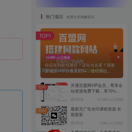
热门项目
免费分享网赚资讯
TOP1
15.9W+人已阅读
你还在到处找项目？还在当韭菜？我靠
卖项目一个月收入5万+，曾经我也...
开通百盟网VIP会员，尊享全
TOP2
站资源免费下载，享70%的
推广提成！！【限时五折优
2年前
15.5W+人已阅读
惠】
最新无广告水印课程资源 长
TOP3
期更新
2年前
10W+人已阅读