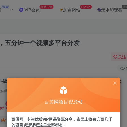
NEW
免费下载
日入2K
加
程
VIP会员
加盟网站
无水印课程
0+，五分钟一个视频多平台分发
关注
AI-键生成沙雕动画视频，轻松日入1000+，五分钟一个视频多平台分发
此内容为付费阅读，请付费后查看
9.9
百盟网项目资源站
盟币
百盟网 | 专注优质VIP网课资源分享，市面上收费几百几千
免费
免费
黄金会员
超级会员
的项目资源课程这里全部都有！