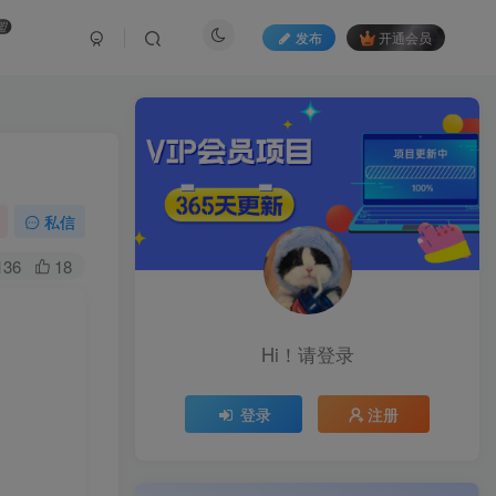
盟
发布
开通会员
私信
136
18
Hi！请登录
登录
注册