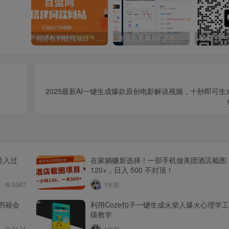
你还在到处找项目？还在当韭菜？我靠卖项目一个月收入5万+，曾经我也是个失败者。
开通百盟网VIP会员，尊享全站资源免费下载，享70%的推广提成！！【限时五折优惠】
2025最新AI一键生成爆款原创电影解说视频，十秒即可
月入过
在家躺赚新选择！一部手机做美团酒店截图
120+，日入 500 不封顶！
3587
1年前
书籍会
利用Coze扣子一键生成火柴人爆火心理学
级教学
3174
1年前