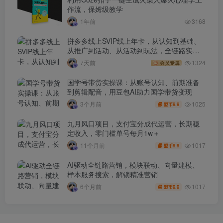
作流，保姆级教学
1年前
3168
拼多多线上SVIP线上年卡，从认知到基础、
从推广到活动、从活动到玩法，全链路实战
(260730)
7天前
1324
会员专属
国学号带货实操课：从账号认知、前期准备
到剪辑配音，用豆包AI助力国学带货变现
1025
3个月前
9.9
盟币
九月风口项目，支付宝分成代运营，长期稳
定收入，零门槛单号每月1w＋
1017
11个月前
9.9
盟币
AI驱动全链路营销，模块联动、向量建模、
样本服务搜索，解锁精准营销
1017
6个月前
9.9
盟币