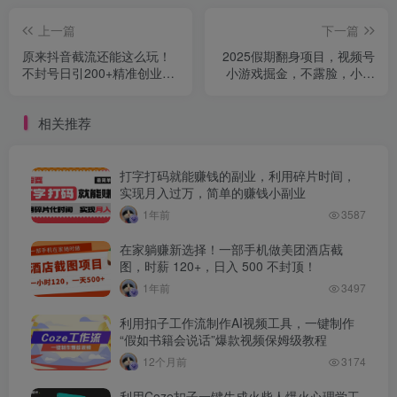
上一篇
下一篇
原来抖音截流还能这么玩！
2025假期翻身项目，视频号
不封号日引200+精准创业粉
小游戏掘金，不露脸，小白
的神操作
上手快，日收益1000+
相关推荐
打字打码就能赚钱的副业，利用碎片时间，
实现月入过万，简单的赚钱小副业
1年前
3587
在家躺赚新选择！一部手机做美团酒店截
图，时薪 120+，日入 500 不封顶！
1年前
3497
利用扣子工作流制作AI视频工具，一键制作
“假如书籍会说话”爆款视频保姆级教程
12个月前
3174
利用Coze扣子一键生成火柴人爆火心理学工