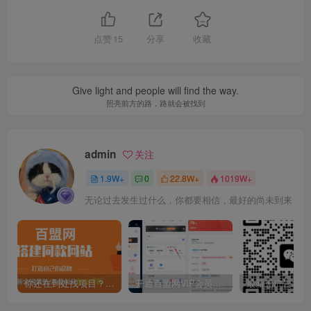
点赞
15
分享
收藏
Give light and people will find the way.
照亮前方的路，路就会被找到
admin
关注
1.9W+
0
22.8W+
1019W+
无论过去发生过什么，你都要相信，最好的尚未到来
你还在到处找项目？还在当韭菜？我靠卖项目一个月收入5万+，曾经我也是个失败者。
开通百盟网VIP会员，尊享全站资源免费下载，享70%的推广提成！！【限时五折优惠】