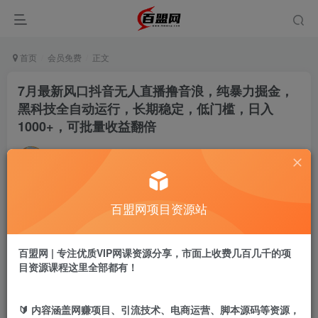
首页
会员免费
正文
7月最新风口抖音无人直播撸音浪，纯暴力掘金，
黑科技全自动运行，长期稳定，低门槛，日入
1000+，可批量收益翻倍
admin
关注
私信
9个月前更新
655
15
百盟网项目资源站
付费阅读
7月最新风口抖音无人直播撸音浪，纯暴力掘金，黑科技全自动运行，长期稳定，低门槛，日入1000+，可批量收益翻倍
此内容为付费阅读，请付费后查看
百盟网 | 专注优质VIP网课资源分享，市面上收费几百几千的项
9.9
目资源课程这里全部都有！
盟币
免费
免费
黄金会员
超级会员
🔰 内容涵盖网赚项目、引流技术、电商运营、脚本源码等资源，