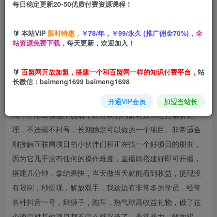
每日稳定更新20-50优质付费资源课程！
立即购买
您当前未登录！建议登陆后购买，可保存购买订单
🔰 本站VIP
限时特惠，
￥78/年，￥99/永久 (推广佣金70%)，
全
站资源免费下载，
每天更新，欢迎加入！
🔰
百盟网开放加盟，搭建一个和百盟网一样的知识付费平台，
站
项目介绍
长微信：baimeng1699 baimeng1698
最新风口项目抖音无人直播挂机项目，目前处于火爆风口期
开通VIP会员
加盟当站长
间，不用出镜也不说话，通过我们内部科技去进行素材处
理，不违规不封号，长期稳定可以做的一个项目。非常适合
刚接触互联网项目的小伙伴们和正在找一个好项目的朋友，
因为它几乎没有任何的操作难度，直播间搭建好即可开播，
搭建几分钟，拿结果快，当天做当天就能看到收益，提现没
有限制，秒提现，解放双手，我这边有非常多的学员，经常
各种抖音一号，舞狮子，跑车，热气球高收益礼物，做了这
个项目对其他项目都不怎么感兴趣了，非常暴力。解放双