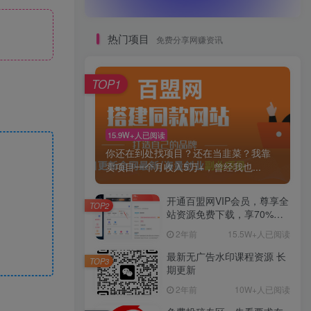
热门项目
免费分享网赚资讯
TOP1
15.9W+人已阅读
你还在到处找项目？还在当韭菜？我靠
卖项目一个月收入5万+，曾经我也...
开通百盟网VIP会员，尊享全
TOP2
站资源免费下载，享70%的
推广提成！！【限时五折优
2年前
15.5W+人已阅读
惠】
最新无广告水印课程资源 长
TOP3
期更新
2年前
10W+人已阅读