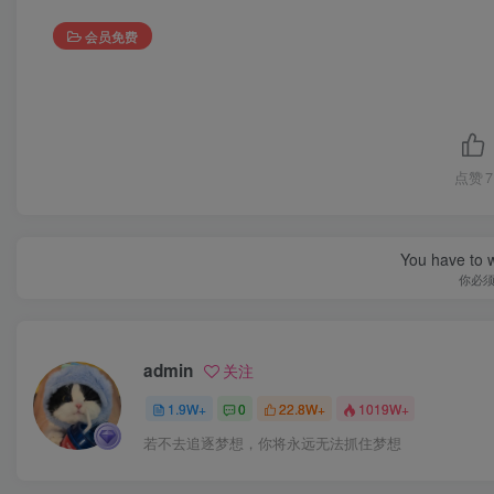
会员免费
点赞
7
You have to w
你必
admin
关注
1.9W+
0
22.8W+
1019W+
若不去追逐梦想，你将永远无法抓住梦想