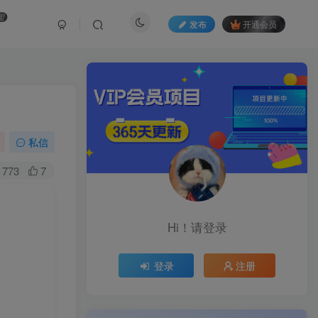
盟
发布
开通会员
私信
773
7
Hi！请登录
登录
注册