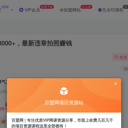
NEW
免费下载
日入2K
加
程
VIP会员
加盟网站
无水印课程
000+，最新违章拍照赚钱
关注
解气又赚钱的项目，随手一拍，轻松收入3000+，最新违章拍照赚钱
此内容为付费阅读，请付费后查看
9.9
百盟网项目资源站
盟币
百盟网 | 专注优质VIP网课资源分享，市面上收费几百几千
免费
免费
黄金会员
超级会员
的项目资源课程这里全部都有！