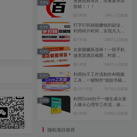
免费投稿专区，先看要求在
TOP4
投稿！！！
2年前
2W+人已阅读
打字打码就能赚钱的副业，
TOP5
利用碎片时间，实现月入过
万，简单的赚钱小副业
1年前
3587人已阅读
在家躺赚新选择！一部手机
TOP6
做美团酒店截图，时薪
120+，日入 500 不封顶！
1年前
3497人已阅读
利用扣子工作流制作AI视频
TOP7
工具，一键制作“假如书籍会
说话”爆款视频保姆级教程
12个月前
3174人已阅读
利用Coze扣子一键生成火柴
TOP8
人爆火心理学工作流，保姆
级教学
1年前
3168人已阅读
最新无广告水印课程资源 长期更新
免费投稿专区，先看要求在投稿！！！
打字打码就能赚钱的副业，利用碎片时间，实现月入过万，简单的赚钱小副业
随机项目推荐