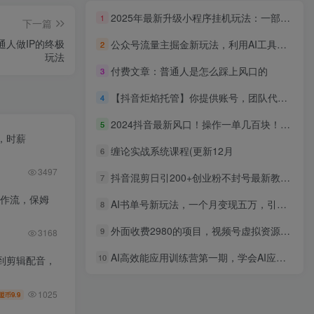
2025年最新升级小程序挂机玩法：一部手机实现财富自由
1
下一篇
通人做IP的终极
公众号流量主掘金新玩法，利用AI工具发布爆文，小白也能篇篇10W+文章，…
2
玩法
付费文章：普通人是怎么踩上风口的
3
【抖音炬焰托管】你提供账号，团队代运营发视频，单号月入1k+【揭秘】
4
2024抖音最新风口！操作一单几百块！超简单，可批量去做！！！
5
，时薪
缠论实战系统课程(更新12月
6
3497
抖音混剪日引200+创业粉不封号最新教程！“割韭菜”日稳定变现5000+！
7
工作流，保姆
AI书单号新玩法，一个月变现五万，引爆流量收益
8
外面收费2980的项目，视频号虚拟资源掘金，一单69元单月收益过万
9
3168
AI高效能应用训练营第一期，学会AI应用力，从提问到驾驭，做AI时代的领航者
10
到剪辑配音，
1025
9.9
盟币