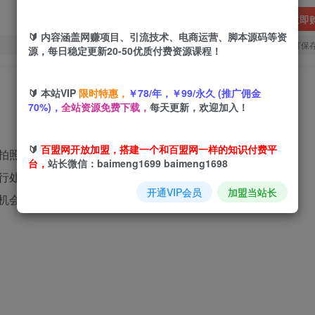
立即
🔰 内容涵盖网赚项目、引流技术、电商运营、脚本源码等资
您当前未登录！建议登陆后购买，可保
源，每日稳定更新20-50优质付费资源课程！
🔰 本站VIP
限时特惠，
￥78/年，￥99/永久 (推广佣金
70%)，
全站资源免费下载，
每天更新，欢迎加入！
🔰
百盟网开放加盟，搭建一个和百盟网一样的知识付费平
照赚钱，随手一拍，轻松收入3000+》
台，
站长微信：baimeng1699 baimeng1698
行处罚，再也不受窝囊气
开通VIP会员
加盟当站长
机会，趁着风口还在，猛猛赚钱