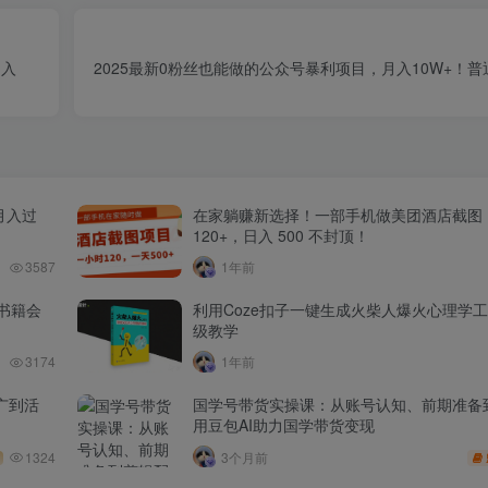
日入
2025最新0粉丝也能做的公众号暴利项目，月入10W+！普
月入过
在家躺赚新选择！一部手机做美团酒店截图
120+，日入 500 不封顶！
3587
1年前
书籍会
利用Coze扣子一键生成火柴人爆火心理学
级教学
3174
1年前
广到活
国学号带货实操课：从账号认知、前期准备
用豆包AI助力国学带货变现
1324
3个月前